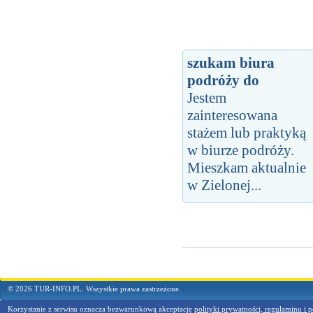
szukam biura
podróży do
Jestem
zainteresowana
stażem lub praktyką
w biurze podróży.
Mieszkam aktualnie
w Zielonej...
© 2026 TUR-INFO.PL. Wszystkie prawa zastrzeżone.
Korzystanie z serwisu oznacza bezwarunkową akceptację
polityki prywatności, regulaminu i p