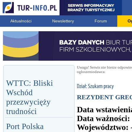
Aktualności
Newslettery
Forum
O
Uwaga! Serwis nie bierze odpowied
ogłoszeniodawca.
WTTC: Bliski
Wschód
REZYDENT GRE
przezwycięży
Data wstawieni
trudności
Data ważności:
Port Polska
Województwo: