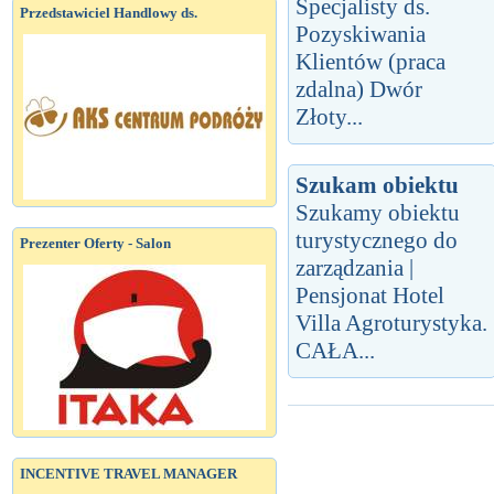
Specjalisty ds.
Przedstawiciel Handlowy ds.
Pozyskiwania
Klientów (praca
zdalna) Dwór
Złoty...
Szukam obiektu
Szukamy obiektu
turystycznego do
Prezenter Oferty - Salon
zarządzania |
Pensjonat Hotel
Villa Agroturystyka.
CAŁA...
INCENTIVE TRAVEL MANAGER