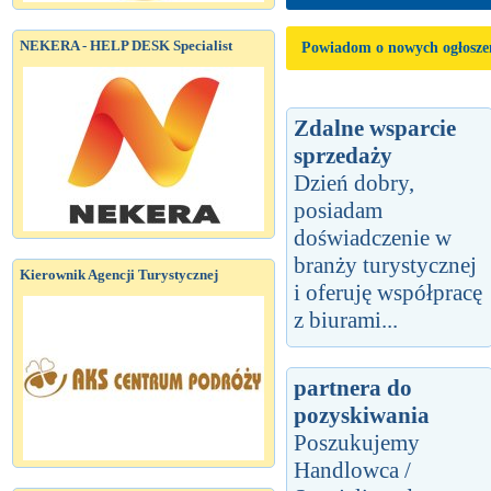
NEKERA - HELP DESK Specialist
Powiadom o nowych ogłosze
Zdalne wsparcie
sprzedaży
Dzień dobry,
posiadam
doświadczenie w
branży turystycznej
Kierownik Agencji Turystycznej
i oferuję współpracę
z biurami...
partnera do
pozyskiwania
Poszukujemy
Handlowca /