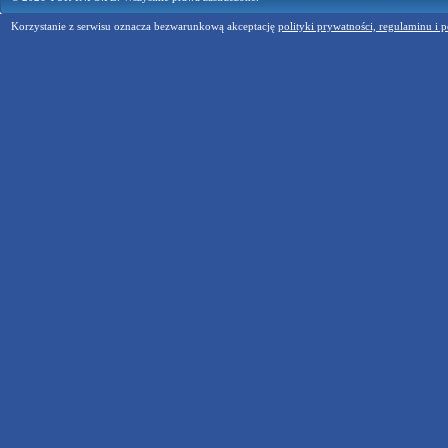
Korzystanie z serwisu oznacza bezwarunkową akceptację
polityki prywatności, regulaminu i p