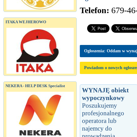
Telefon:
679-46
ITAKA WEJHEROWO
Ogłoszenia: Oddam w wyna
Powiadom o nowych ogłosze
NEKERA - HELP DESK Specialist
WYNAJĘ obiekt
wypoczynkowy
Poszukujemy
profesjonalnego
operatora lub
najemcy do
prowadzenia