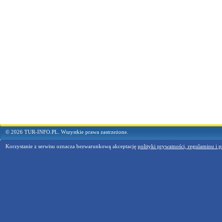
© 2026 TUR-INFO.PL. Wszystkie prawa zastrzeżone.
Korzystanie z serwisu oznacza bezwarunkową akceptację
polityki prywatności, regulaminu i p