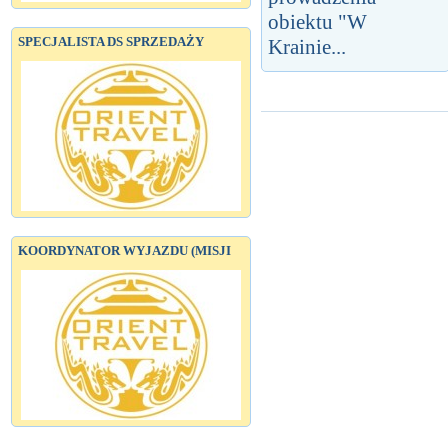
obiektu "W
SPECJALISTA DS SPRZEDAŻY
Krainie...
KOORDYNATOR WYJAZDU (MISJI