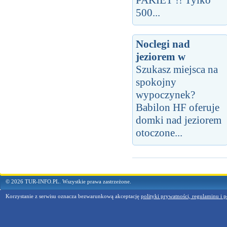
PAKIET !! Tylko
500...
Noclegi nad
jeziorem w
Szukasz miejsca na
spokojny
wypoczynek?
Babilon HF oferuje
domki nad jeziorem
otoczone...
© 2026 TUR-INFO.PL. Wszystkie prawa zastrzeżone.
Korzystanie z serwisu oznacza bezwarunkową akceptację
polityki prywatności, regulaminu i p