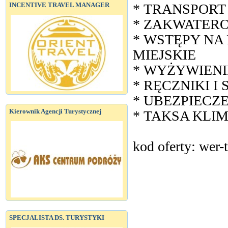
INCENTIVE TRAVEL MANAGER
* TRANSPORT 
* ZAKWATEROW
* WSTĘPY NA
MIEJSKIE
* WYŻYWIENIE -
* RĘCZNIKI I
* UBEZPIECZ
Kierownik Agencji Turystycznej
* TAKSA KLI
kod oferty: wer-
SPECJALISTA DS. TURYSTYKI