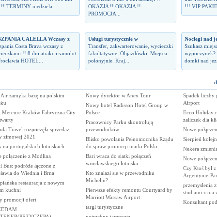
s !! TERMINY niedziela...
OKAZJA !! OKAZJA !!
!!! VIP PAKIE
PROMOCJA...
SZPANIA CALELLA Wczasy z
Usługi turystycznie w
Noclegi nad j
zpania Costa Brava wczasy z
Transfer, zakwarterowanie, wycieczki
Szukasz miejs
ieczkami !! 8 dni atrakcji samolot
fakultatywne. Objazdówki. Miejsca
wypoczynek? 
roclawia HOTEL...
polonyjnie. Kraj...
domki nad jez
d
 Air zamyka bazę na polskim
Nowy dyrektor w Anex Tour
Spadek liczby
sku
Airport
Nowy hotel Radisson Hotel Group w
l Mercure Kraków Fabryczna City
Polsce
Ecco Holiday 
twarty
zaliczek dla kl
Pracownicy Parku skontrolują
da Travel rozpoczęła sprzedaż
przewodników
Nowe połączeni
ty zimowej 2021
Blisko powołania Pełnomocnika Rządu
Sierpień kole
k na portugalskich lotniskach
do spraw promocji marki Polski
Nekera zmienia
 połączenie z Modlina
Bari wraca do siatki połączeń
Nowe połączen
wrocławskiego lotniska
i Bus: podróże łączone z
Czy Ktoś był z
ławia do Wiednia i Brna
Kto znalazł się w przewodniku
Argentynie-Pa
Michelin?
piańska restauracja z nowym
przemyslenia z
em kuchni
Pierwsze efekty remontu Courtyard by
studiami z nia
Marriott Warsaw Airport
y promocji ofert
Konsultant po
targi turystyczne
ZEDAM
TENER(PRZYCZEPA)
potrzebny tarapeuta