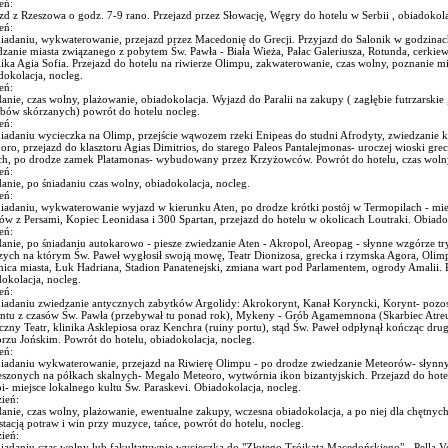
eń:
d z Rzeszowa o godz. 7-9 rano. Przejazd przez Słowację, Węgry do hotelu w Serbii , obiadokola
eń:
niadaniu, wykwaterowanie, przejazd przez Macedonię do Grecji. Przyjazd do Salonik w godzina
zanie miasta związanego z pobytem Św. Pawła - Biała Wieża, Pałac Galeriusza, Rotunda, cerkiew
ika Agia Sofia. Przejazd do hotelu na riwierze Olimpu, zakwaterowanie, czas wolny, poznanie mi
okolacja, nocleg.
eń:
anie, czas wolny, plażowanie, obiadokolacja. Wyjazd do Paralii na zakupy ( zagłębie futrzarskie ,
bów skórzanych) powrót do hotelu nocleg.
eń:
niadaniu wycieczka na Olimp, przejście wąwozem rzeki Enipeas do studni Afrodyty, zwiedzanie 
oro, przejazd do klasztoru Agias Dimitrios, do starego Paleos Pantalejmonas- uroczej wioski gr
ch, po drodze zamek Platamonas- wybudowany przez Krzyżowców. Powrót do hotelu, czas wolny,
eń:
anie, po śniadaniu czas wolny, obiadokolacja, nocleg.
eń:
iadaniu, wykwaterowanie wyjazd w kierunku Aten, po drodze krótki postój w Termopilach - miej
w z Persami, Kopiec Leonidasa i 300 Spartan, przejazd do hotelu w okolicach Loutraki. Obiadok
eń:
anie, po śniadaniu autokarowo - piesze zwiedzanie Aten - Akropol, Areopag - słynne wzgórze t
zych na którym Św. Paweł wygłosił swoją mowę, Teatr Dionizosa, grecka i rzymska Agora, Olimpe
nica miasta, Łuk Hadriana, Stadion Panatenejski, zmiana wart pod Parlamentem, ogrody Amalii. 
okolacja, nocleg.
eń:
niadaniu zwiedzanie antycznych zabytków Argolidy: Akrokorynt, Kanał Koryncki, Korynt- pozost
ntu z czasów Św. Pawła (przebywał tu ponad rok), Mykeny - Grób Agamemnona (Skarbiec Atreus
zny Teatr, klinika Asklepiosa oraz Kenchra (ruiny portu), stąd Św. Paweł odpłynął kończąc dru
zu Jońskim. Powrót do hotelu, obiadokolacja, nocleg.
eń:
niadaniu wykwaterowanie, przejazd na Riwierę Olimpu - po drodze zwiedzanie Meteorów- słynn
eszonych na półkach skalnych- Megalo Meteoro, wytwórnia ikon bizantyjskich. Przejazd do hote
- miejsce lokalnego kultu Św. Paraskevi. Obiadokolacja, nocleg.
ień:
anie, czas wolny, plażowanie, ewentualne zakupy, wczesna obiadokolacja, a po niej dla chętnych
tacją potraw i win przy muzyce, tańce, powrót do hotelu, nocleg.
ień:
iadaniu czas wolny lub fakultatywnie wycieczka do "Złotego Trójkąta Macedońskiego" - Pella V