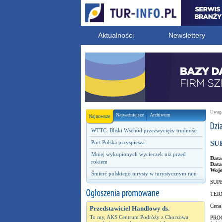
Aktualności
Newslettery
Uwaga!
Najważniejsze
Archiwum
Najnowsze
WTTC: Bliski Wschód przezwycięży trudności
Port Polska przyspiesza
SUP
Mniej wykupionych wycieczek niż przed
Data
rokiem
Data
Woj
Śmierć polskiego turysty w turystycznym raju
SUPE
TERM
Cena
Przedstawiciel Handlowy ds.
To my, AKS Centrum Podróży z Chorzowa
PRO