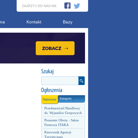
ZAJRZYJ DO NAS NA:
ma
Kontakt
Bazy
Kategorie
Najnowsze
Przedstawiciel Handlowy
ds. Wyjazdów Grupowych
Prezenter Oferty - Salon
Firmowy ITAKA
Kierownik Agencji
Turystycznej