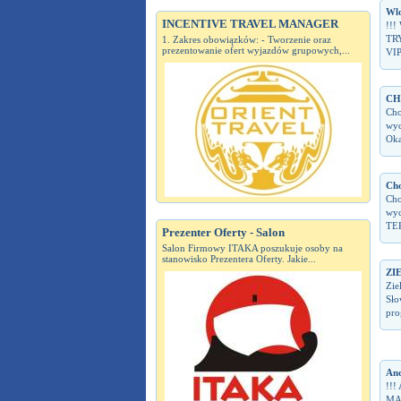
Wlo
INCENTIVE TRAVEL MANAGER
!!!
TRY
1. Zakres obowiązków: - Tworzenie oraz
prezentowanie ofert wyjazdów grupowych,...
VIP
CH
Cho
wyc
Oka
Cho
Cho
wyc
TER
Prezenter Oferty - Salon
Salon Firmowy ITAKA poszukuje osoby na
stanowisko Prezentera Oferty. Jakie...
ZI
Zie
Sło
pro
And
!!!
MA