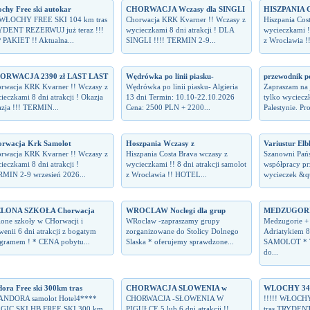
chy Free ski autokar
CHORWACJA Wczasy dla SINGLI
HISZPANIA 
 WŁOCHY FREE SKI 104 km tras
Chorwacja KRK Kvarner !! Wczasy z
Hiszpania Cos
DENT REZERWUJ już teraz !!!
wycieczkami 8 dni atrakcji ! DLA
wycieczkami !!
 PAKIET !! Aktualna...
SINGLI !!!! TERMIN 2-9...
z Wroclawia !
ORWACJA 2390 zł LAST LAST
Wędrówka po linii piasku-
przewodnik p
rwacja KRK Kvarner !! Wczasy z
Wędrówka po linii piasku- Algieria
Zapraszam na 
ieczkami 8 dni atrakcji ! Okazja
13 dni Termin: 10.10-22.10.2026
tylko wycieczk
zja !!! TERMIN...
Cena: 2500 PLN + 2200...
Palestynie. Pr
rwacja Krk Samolot
Hoszpania Wczasy z
Variustur Elb
rwacja KRK Kvarner !! Wczasy z
Hiszpania Costa Brava wczasy z
Szanowni Pań
ieczkami 8 dni atrakcji !
wycieczkami !! 8 dni atrakcji samolot
współpracy pr
MIN 2-9 wrzesień 2026...
z Wroclawia !! HOTEL...
wycieczek &quo
ELONA SZKOŁA Chorwacja
WROCLAW Noclegi dla grup
MEDZUGORIE
lone szkoły w CHorwacji i
WRoclaw -zapraszamy grupy
Medzugorie +
wenii 6 dni atrakcji z bogatym
zorganizowane do Stolicy Dolnego
Adriatykiem 8
gramem ! * CENA pobytu...
Slaska * oferujemy sprawdzone...
SAMOLOT * Te
do...
ora Free ski 300km tras
CHORWACJA SLOWENIA w
WLOCHY 3430
 ANDORA samolot Hotel4****
CHORWACJA -SŁOWENIA W
!!!!! WŁOCH
GIC SKI HB FREE SKI 300 km
PIGUŁCE 5 lub 6 dni atrakcji !!
tras TRYDENT