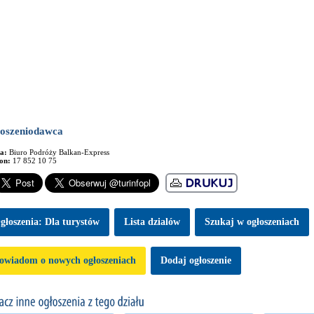
oszeniodawca
ma:
Biuro Podróży Balkan-Express
fon:
17 852 10 75
głoszenia: Dla turystów
Lista dzialów
Szukaj w ogłoszeniach
owiadom o nowych ogłoszeniach
Dodaj ogłoszenie