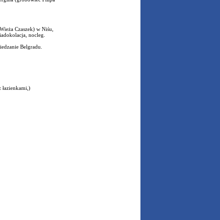
(Wieża Czaszek) w Niśu,
iadokolacja, nocleg.
iedzanie Belgradu.
 łazienkami,)