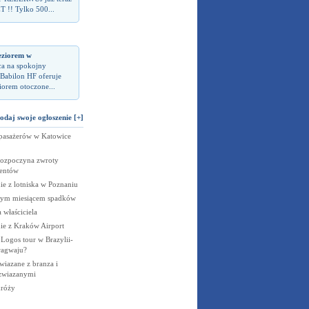
T !! Tylko 500...
eziorem w
ca na spokojny
Babilon HF oferuje
iorem otoczone...
odaj swoje ogłoszenie [+]
 pasażerów w Katowice
rozpoczyna zwroty
ientów
e z lotniska w Poznaniu
jnym miesiącem spadków
 właściciela
ie z Kraków Airport
 Logos tour w Brazylii-
ragwaju?
wiazane z branza i
 zwiazanymi
dróży