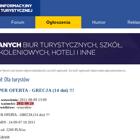
Forum
Ogłoszenia
Humor
Rekla
 Serwis nie bierze odpowiedzialności za treść ogłoszeń. Za treść ogłoszeń odpowiada ogłoszeniodawca.
ER OFERTA - GRECJA (14 dni) !!!
 wstawienia:
2011-08-09 13:09
 ważności:
2011-09-24
ewództwo:
-wszystkie-
R OFERTA - GRECJA (14 dni) !!!
IN : 24.09-07.10.2011
 od: 2200 PLN/os.
GRAM: