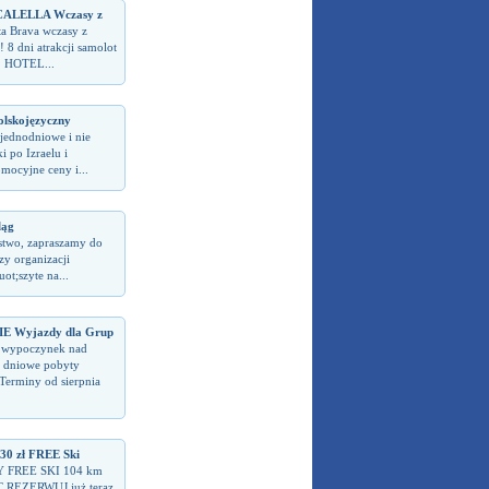
CALELLA Wczasy z
ta Brava wczasy z
 8 dni atrakcji samolot
! HOTEL...
olskojęzyczny
jednodniowe i nie
i po Izraelu i
omocyjne ceny i...
ląg
stwo, zapraszamy do
zy organizacji
t;szyte na...
 Wyjazdy dla Grup
 wypoczynek nad
 dniowe pobyty
rminy od sierpnia
 zł FREE Ski
Y FREE SKI 104 km
 REZERWUJ już teraz