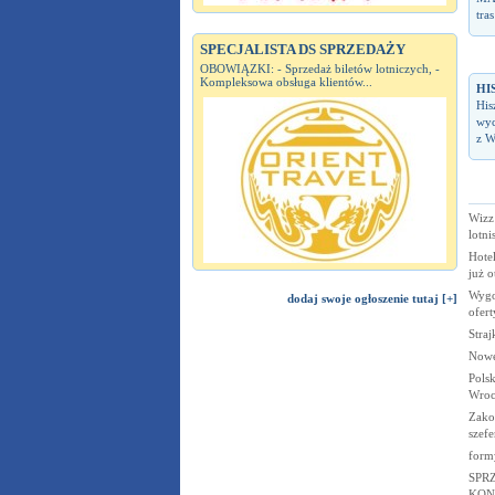
tra
SPECJALISTA DS SPRZEDAŻY
OBOWIĄZKI: - Sprzedaż biletów lotniczych, -
Kompleksowa obsługa klientów...
HI
His
wyc
z W
Wizz
lotni
Hote
już o
Wygo
dodaj swoje ogłoszenie tutaj [+]
ofer
Straj
Nowe
Polsk
Wroc
Zako
szef
form
SPR
KON