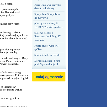
cja, nocleg.
Kierownik wypoczynku
dzieci i młodzieży
ch południowych,
 św. Demetriusza i
Specjalista /Specjalistka
ejsca pobytu.
ds. turystyki
pilot- przewodnik, 11-
niskie ceny futer i
13.09.2026r. Adrspach-...
kamiennego miasta
pilot wycieczki z
eckiej położonej wysoko w
Rzeszowa do Soliny, 17
 obiadokolacja, nocleg.
września
Kupię biuro, wejdę w
spółkę.
sce słynnej bitwy
olacja i nocleg.
Specjalista ds. turystyki
rybunału sądowego i Rady
Doradca klienta - biuro
jon Plaka - najstarsza
Powrót do hotelu,
podróży - wakacje.pl
ałości starożytnego
a) cytadela, Epidauros -
gą podróż misyjną. Kąpiel
ych klasztorów
lu po drodze Dolina
 wieczór grecki z
ergina (grobowiec Filipa