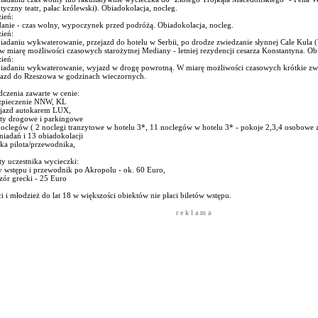
ntyczny teatr, pałac królewski). Obiadokolacja, nocleg.
ień:
danie - czas wolny, wypoczynek przed podróżą. Obiadokolacja, nocleg.
ień:
iadaniu wykwaterowanie, przejazd do hotelu w Serbii, po drodze zwiedzanie słynnej Cale Kula 
w miarę możliwości czasowych starożytnej Mediany - letniej rezydencji cesarza Konstantyna. Ob
ień:
niadaniu wykwaterowanie, wyjazd w drogę powrotną. W miarę możliwości czasowych krótkie zw
jazd do Rzeszowa w godzinach wieczornych.
czenia zawarte w cenie:
zpieczenie NNW, KL
ejazd autokarem LUX,
aty drogowe i parkingowe
oclegów ( 2 noclegi tranzytowe w hotelu 3*, 11 noclegów w hotelu 3* - pokoje 2,3,4 osobowe z
niadań i 13 obiadokolacji
ka pilota/przewodnika,
y uczestnika wycieczki:
y wstępu i przewodnik po Akropolu - ok. 60 Euro,
zór grecki - 25 Euro
i i młodzież do lat 18 w większości obiektów nie płaci biletów wstępu.
r e k l a m a