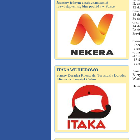
Jesteśmy jednym z najdynamiczniej
II, a
rozwijających się biur podróży w Polsce,...
12 dz
Śnia
13 dz
Po śn
oraz 
14 dz
Po ś
Przy
Świad
-ube
-prz
-opł
-13 n
-13 ś
-opie
ITAKA WEJHEROWO
Koszt
Bilet
Starszy Doradca Klienta ds. Turystyki / Doradca
Wiec
Klienta ds. Turystyki Salon...
Dziec