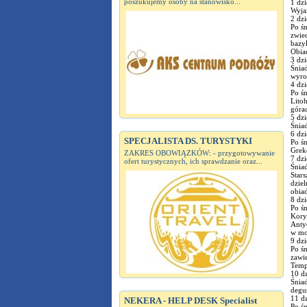
poszukujemy osoby na stanowisko...
1 dzi
Wyjaz
2 dzi
Po ś
zwied
bazyl
Obiad
3 dzi
Śniad
wyro
4 dzi
Po ś
Litoh
góra
5 dzi
Śniad
6 dzi
SPECJALISTA DS. TURYSTYKI
Po śn
Grekó
ZAKRES OBOWIĄZKÓW: - przygotowywanie
7 dzi
ofert turystycznych, ich sprawdzanie oraz...
Śniad
Stars
dziel
obiad
8 dzi
Po ś
Kory
Antyc
w mor
9 dzi
Po ś
zawi
Tempi
10 dz
Śniad
degus
11 dz
NEKERA - HELP DESK Specialist
Po śn