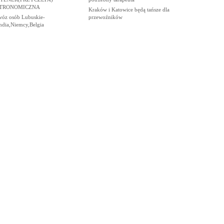
TRONOMICZNA
Kraków i Katowice będą tańsze dla
wóz osób Lubuskie-
przewoźników
ndia,Niemcy,Belgia