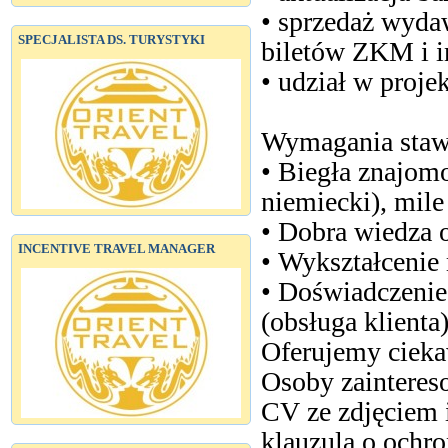
• sprzedaż wyda
SPECJALISTA DS. TURYSTYKI
biletów ZKM i i
• udział w proje
Wymagania staw
• Biegła znajomo
niemiecki), mile
• Dobra wiedza 
INCENTIVE TRAVEL MANAGER
• Wykształceni
• Doświadczeni
(obsługa klienta)
Oferujemy cieka
Osoby zaintereso
CV ze zdjęciem 
klauzulą o ochr