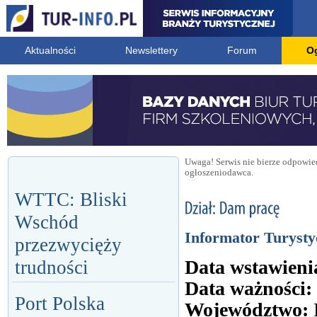
Aktualności
Newslettery
Forum
O
Uwaga! Serwis nie bierze odpowied
ogłoszeniodawca.
WTTC: Bliski
Wschód
Informator Turyst
przezwycięży
Data wstawieni
trudności
Data ważności:
Port Polska
Województwo: