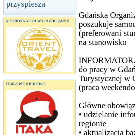
przyspiesza
Gdańska Organiz
KOORDYNATOR WYJAZDU (MISJI
poszukuje samod
(preferowani stu
na stanowisko
INFORMATOR
do pracy w Gda
Turystycznej w
ITAKA WEJHEROWO
(praca weekend
Główne obowiąz
• udzielanie inf
regionie
• aktualizacja b