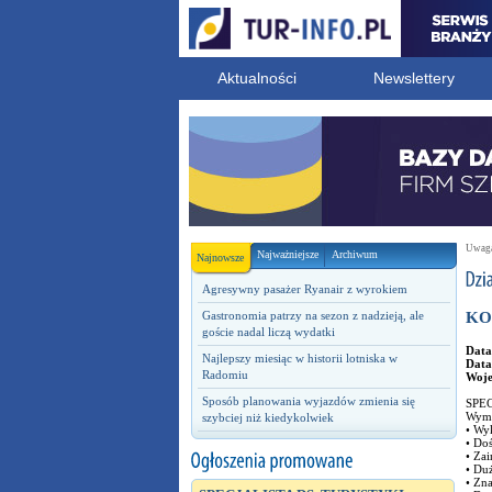
Aktualności
Newslettery
Uwaga!
Najważniejsze
Archiwum
Najnowsze
Agresywny pasażer Ryanair z wyrokiem
Gastronomia patrzy na sezon z nadzieją, ale
KO
goście nadal liczą wydatki
Data
Najlepszy miesiąc w historii lotniska w
Data
Radomiu
Woj
Sposób planowania wyjazdów zmienia się
SPEC
Wyma
szybciej niż kiedykolwiek
• Wy
• Doś
• Zai
• Duż
• Zn