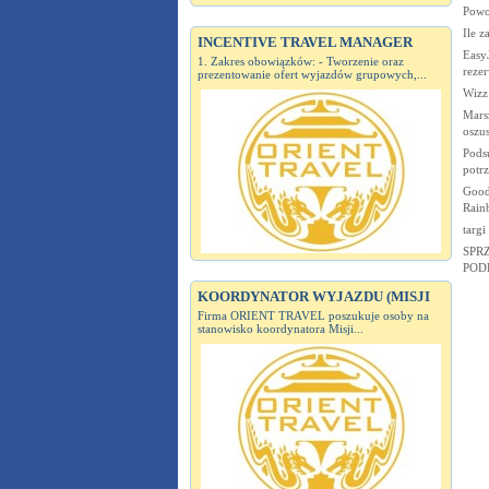
Powo
Ile z
INCENTIVE TRAVEL MANAGER
EasyJ
1. Zakres obowiązków: - Tworzenie oraz
rezer
prezentowanie ofert wyjazdów grupowych,...
Wizz
Marsz
oszu
Pods
potr
Good
Rain
targi
SPR
POD
KOORDYNATOR WYJAZDU (MISJI
Firma ORIENT TRAVEL poszukuje osoby na
stanowisko koordynatora Misji...