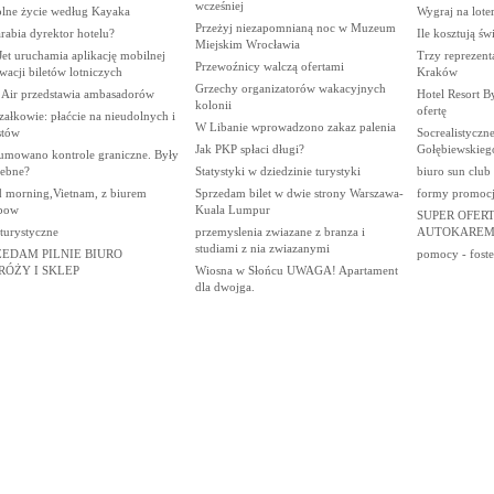
wcześniej
lne życie według Kayaka
Wygraj na loter
Przeżyj niezapomnianą noc w Muzeum
arabia dyrektor hotelu?
Ile kosztują ś
Miejskim Wrocławia
et uruchamia aplikację mobilnej
Trzy reprezent
Przewoźnicy walczą ofertami
wacji biletów lotniczych
Kraków
Grzechy organizatorów wakacyjnych
 Air przedstawia ambasadorów
Hotel Resort 
kolonii
ofertę
ałkowie: płaćcie na nieudolnych i
W Libanie wprowadzono zakaz palenia
stów
Socrealistyczne
Jak PKP spłaci długi?
Gołębiewskieg
umowano kontrole graniczne. Były
zebne?
Statystyki w dziedzinie turystyki
biuro sun club
 morning,Vietnam, z biurem
Sprzedam bilet w dwie strony Warszawa-
formy promocji
bow
Kuala Lumpur
SUPER OFERT
 turystyczne
przemyslenia zwiazane z branza i
AUTOKAREM
studiami z nia zwiazanymi
ZEDAM PILNIE BIURO
pomocy - foster
RÓŻY I SKLEP
Wiosna w Słońcu UWAGA! Apartament
dla dwojga.