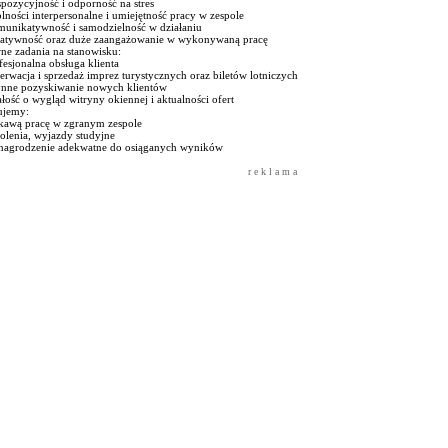
pozycyjność i odporność na stres
lności interpersonalne i umiejętność pracy w zespole
munikatywność i samodzielność w działaniu
eatywność oraz duże zaangażowanie w wykonywaną pracę
ne zadania na stanowisku:
fesjonalna obsługa klienta
erwacja i sprzedaż imprez turystycznych oraz biletów lotniczych
ynne pozyskiwanie nowych klientów
łość o wygląd witryny okiennej i aktualności ofert
ujemy:
ekawą pracę w zgranym zespole
olenia, wyjazdy studyjne
nagrodzenie adekwatne do osiąganych wyników
r e k l a m a