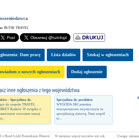
oszeniodawca
ma:
BUTIK TRAVEL
głoszenia: Dam pracę
Lista dzialów
Szukaj w ogłoszeniach
owiadom o nowych ogłoszeniach
Dodaj ogłoszenie
d
ków - Specjalista ds.
Specjalista ds. produktu
ącz do zespołu TRAVEL
WYGODA.SKI jesteśmy
RKET Kraków W związku z
touroperatorem turystycznym ze
amicznym rozwojem naszej
specjalizacją zimową. Nasz zespół
y...
to...
l`s Hotel Łódź Pomnikiem Historii
W sierpniu więcej turystów niż rok
Uwaga: zmiany