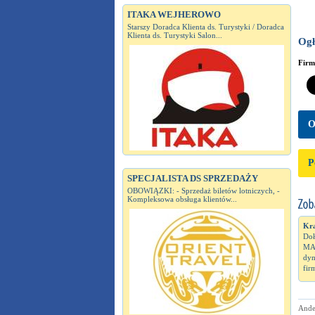
ITAKA WEJHEROWO
Starszy Doradca Klienta ds. Turystyki / Doradca
Klienta ds. Turystyki Salon...
Ogł
Fir
O
P
SPECJALISTA DS SPRZEDAŻY
OBOWIĄZKI: - Sprzedaż biletów lotniczych, -
Kompleksowa obsługa klientów...
Kra
Doł
MA
dyn
firm
Ande