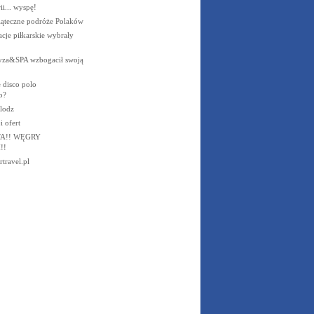
ii... wyspę!
wiąteczne podróże Polaków
acje piłkarskie wybrały
Byza&SPA wzbogacił swoją
 disco polo
o?
 lodz
 ofert
A!! WĘGRY
!!
travel.pl