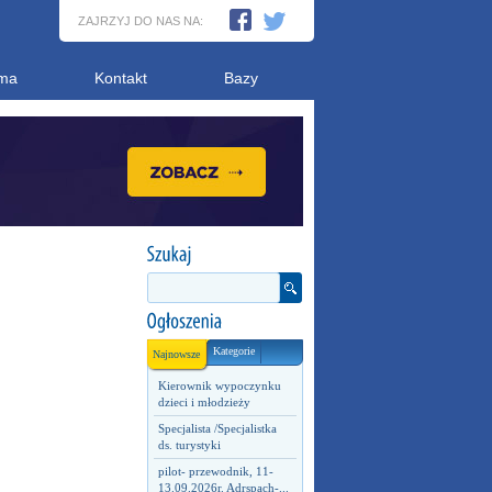
ZAJRZYJ DO NAS NA:
ma
Kontakt
Bazy
Kategorie
Najnowsze
Kierownik wypoczynku
dzieci i młodzieży
Specjalista /Specjalistka
ds. turystyki
pilot- przewodnik, 11-
13.09.2026r. Adrspach-...