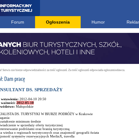
Forum
Ogłoszenia
Humor
Rekla
 Serwis nie bierze odpowiedzialności za treść ogłoszeń. Za treść ogłoszeń odpowiada ogłoszeniodawca.
NSULTANT DS. SPRZEDAŻY
 wstawienia:
2012-04-10 20:50
 ważności:
2012-05-10
ewództwo:
Małopolskie
JALISTA DS. TURYSTYKI W BIURZE PODRÓŻY w Krakowie
gania:
kształcenie minimum średnie
wiadczenie w sprzedaży oferty turystycznej
nteresowanie podróżami oraz branżą turystyczną
a wiedza o regionach turystycznych oraz znajomość geografii świata
ajomość systemów rezerwacyjnych MerlinX, travella