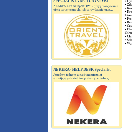
SPECJALISTA DS. TURYSTYKI
• Dys
• Zdo
ZAKRES OBOWIĄZKÓW: - przygotowywanie
• Ko
ofert turystycznych, ich sprawdzanie oraz...
• Kr
Głów
• Pro
• Rez
• Cz
• Dba
Ofer
• Ci
• Szk
• Wy
NEKERA - HELP DESK Specialist
Jesteśmy jednym z najdynamiczniej
rozwijających się biur podróży w Polsce,...