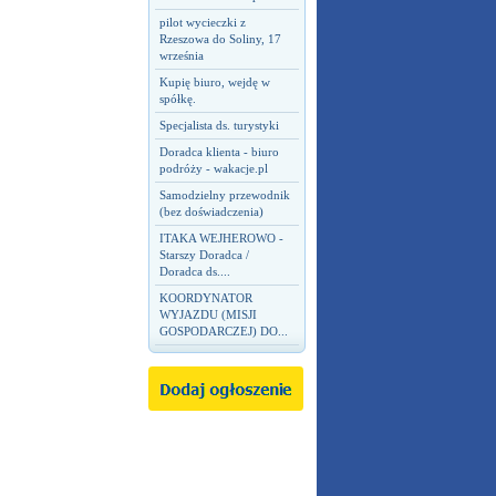
pilot wycieczki z
Rzeszowa do Soliny, 17
września
Kupię biuro, wejdę w
spółkę.
Specjalista ds. turystyki
Doradca klienta - biuro
podróży - wakacje.pl
Samodzielny przewodnik
(bez doświadczenia)
ITAKA WEJHEROWO -
Starszy Doradca /
Doradca ds....
KOORDYNATOR
WYJAZDU (MISJI
GOSPODARCZEJ) DO...