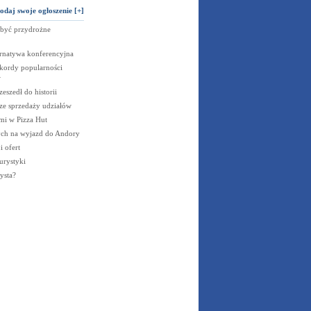
odaj swoje ogłoszenie [+]
 być przydrożne
rnatywa konferencyjna
kordy popularności
w
eszedł do historii
ze sprzedaży udziałów
i w Pizza Hut
ch na wyjazd do Andory
 ofert
urystyki
ysta?