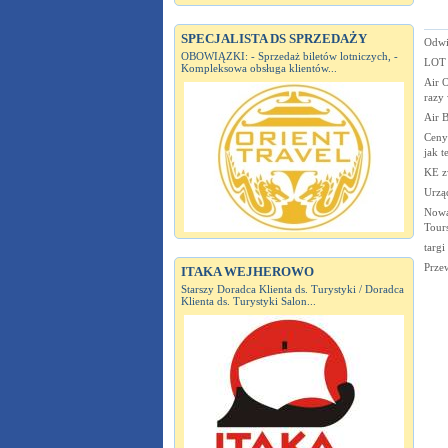
SPECJALISTA DS SPRZEDAŻY
Odwi
OBOWIĄZKI: - Sprzedaż biletów lotniczych, -
LOT 
Kompleksowa obsługa klientów...
Air 
razy
Air 
Ceny
jak t
KE z
Urzą
Nowa
Tour
targi
Prze
ITAKA WEJHEROWO
Starszy Doradca Klienta ds. Turystyki / Doradca
Klienta ds. Turystyki Salon...