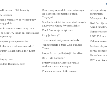
d
edź muzea z PKP Intercity
Branżowcy o produkcie turystycznym.
Jakie powinny
III Zachodniopomorskie Forum
restauracje?
w liczbach
Turystyki
Wakacyjna alte
One: Z Warszawy do Wenecji trzy
Spotkanie ministrów odpowiedzialnych
 w tygodniu
Kraków bije re
z turystykę Grupy Wyszehradzkiej
wśród turystó
Berlin promują nowe połączenie
Frankfurt: strajk wciąż trwa
Summerelse prz
 noclegów w lutym tak samo niskie
Co piją Polacy?
emperatury
LOT: 230 mln 
Travelplanet zwiększa przychody
większa prawa pasażerów
Zabawa smakam
Veniti przejęła 5 Stars Club Business
d Skarbowy zabierze napiwki?
Szukam chętny
Travel
 umowa agencyjna z B.P. Exim
formy promocji
Grupa Accor: podbój Azji i Pacyfiku
s
Konsultant ds t
BTC - kto korzysta?
 turystyczne
BTC - kto korz
przemyslenia zwiazane z branza i
wodnik Budapest, Eger
studiami z nia zwiazanymi
Praga na weekend 6-8 czerwca