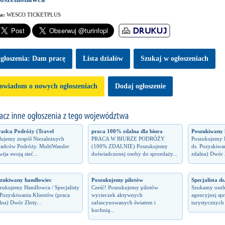
ma:
WESCO TICKETPLUS
głoszenia: Dam pracę
Lista dzialów
Szukaj w ogłoszeniach
owiadom o nowych ogłoszeniach
Dodaj ogłoszenie
adca Podróży (Travel
praca 100% zdalna dla biura
Poszukiwany 
ujemy zespół Niezależnych
PRACA W BIURZE PODRÓŻY
Poszukujemy H
adców Podróży. MultiWander
(100% ZDALNIE) Poszukujemy
ds. Pozyskiwa
wija swoją sieć...
doświadczonej osoby do sprzedaży...
zdalna) Dwór Z
zukiwany handlowiec
Poszukujemy pilotów
Specjalista ds
zukujemy Handlowca / Specjalisty
Cześć! Poszukujemy pilotów
Szukamy osob
 Pozyskiwania Klientów (praca
wycieczek aktywnych
agencyjnej spr
lna) Dwór Złoty...
zafascynowanych światem i
turystycznych 
kuchnią...