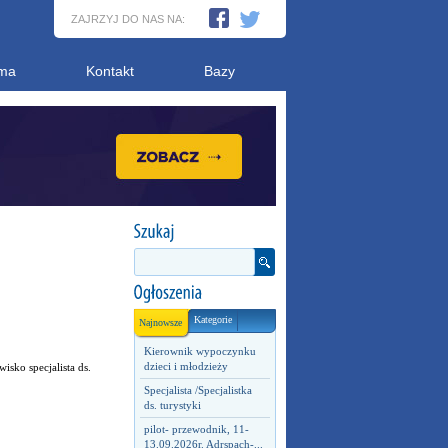
ZAJRZYJ DO NAS NA:
ma
Kontakt
Bazy
Kategorie
Najnowsze
Kierownik wypoczynku
dzieci i młodzieży
sko specjalista ds.
Specjalista /Specjalistka
ds. turystyki
pilot- przewodnik, 11-
13.09.2026r. Adrspach-...