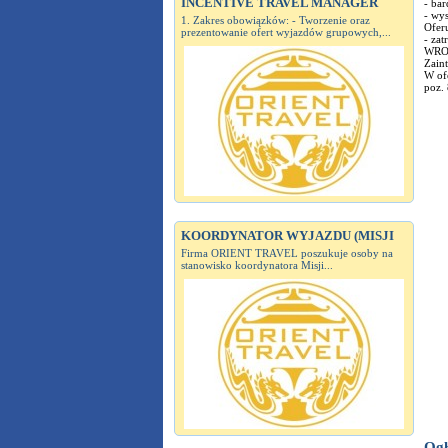
INCENTIVE TRAVEL MANAGER
- bar
- wys
1. Zakres obowiązków: - Tworzenie oraz
Ofer
prezentowanie ofert wyjazdów grupowych,...
- za
WRO
Zaint
W of
poz. 
KOORDYNATOR WYJAZDU (MISJI
Firma ORIENT TRAVEL poszukuje osoby na
stanowisko koordynatora Misji...
Ogł