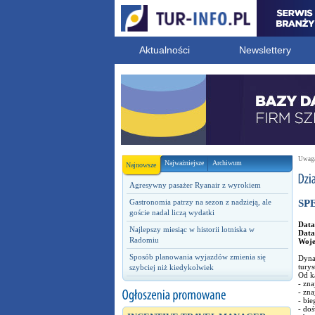
Aktualności
Newslettery
Uwaga!
Najważniejsze
Archiwum
Najnowsze
Agresywny pasażer Ryanair z wyrokiem
Gastronomia patrzy na sezon z nadzieją, ale
SP
goście nadal liczą wydatki
Data
Najlepszy miesiąc w historii lotniska w
Data
Radomiu
Woj
Sposób planowania wyjazdów zmienia się
Dynam
turys
szybciej niż kiedykolwiek
Od k
- zna
- zn
- bie
- do