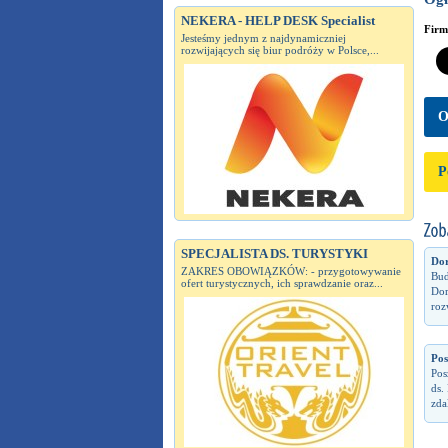
NEKERA - HELP DESK Specialist
Fir
Jesteśmy jednym z najdynamiczniej
rozwijających się biur podróży w Polsce,...
O
P
SPECJALISTA DS. TURYSTYKI
Dor
ZAKRES OBOWIĄZKÓW: - przygotowywanie
Bud
ofert turystycznych, ich sprawdzanie oraz...
Dor
roz
Pos
Pos
ds.
zda