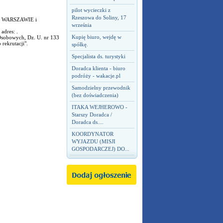
pilot wycieczki z
Rzeszowa do Soliny, 17
U, WARSZAWIE i
września
adres: .
Kupię biuro, wejdę w
 Osobowych, Dz. U. nr 133
rekrutacji".
spółkę.
Specjalista ds. turystyki
Doradca klienta - biuro
podróży - wakacje.pl
Samodzielny przewodnik
(bez doświadczenia)
ITAKA WEJHEROWO -
Starszy Doradca /
Doradca ds....
KOORDYNATOR
WYJAZDU (MISJI
GOSPODARCZEJ) DO...