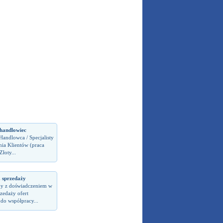
handlowiec
andlowca / Specjalisty
nia Klientów (praca
łoty...
. sprzedaży
y z doświadczeniem w
zedaży ofert
do współpracy...