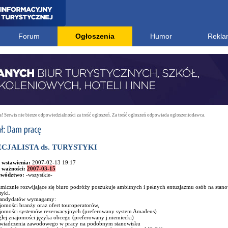
Forum
Ogłoszenia
Humor
Rekla
 Serwis nie bierze odpowiedzialności za treść ogłoszeń. Za treść ogłoszeń odpowiada ogłoszeniodawca.
ECJALISTA ds. TURYSTYKI
 wstawienia:
2007-02-13 19:17
 ważności:
2007-03-15
ewództwo:
-wszystkie-
icznie rozwijające się biuro podróży poszukuje ambitnych i pełnych entuzjazmu osób na stanowi
tyki.
andydatów wymagamy:
jomości branży oraz ofert touroperatorów,
ajomości systemów rezerwacyjnych (preferowany system Amadeus)
głej znajomości języka obcego (preferowany j.niemiecki)
świadczenia zawodowego w pracy na podobnym stanowisku