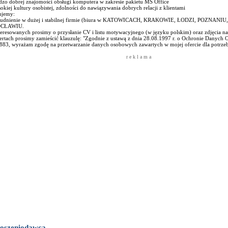
dzo dobrej znajomości obsługi komputera w zakresie pakietu MS Office
okiej kultury osobistej, zdolności do nawiązywania dobrych relacji z klientami
ujemy:
trudnienie w dużej i stabilnej firmie (biura w KATOWICACH, KRAKOWIE, ŁODZI, POZNANI
CŁAWIU.
eresowanych prosimy o przysłanie CV i listu motywacyjnego (w języku polskim) oraz zdjęcia na 
ertach prosimy zamieścić klauzulę: "Zgodnie z ustawą z dnia 28.08.1997 r. o Ochronie Danych
883, wyrażam zgodę na przetwarzanie danych osobowych zawartych w mojej ofercie dla potrzeb 
r e k l a m a
oszeniodawca