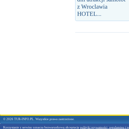
z Wroclawia
HOTEL...
© 2026 TUR-INFO.PL. Wszystkie prawa zastrzeżone.
Korzystanie z serwisu oznacza bezwarunkową akceptację
polityki prywatności, regulaminu i p