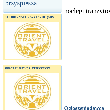
przyspiesza
noclegi tranzyto
KOORDYNATOR WYJAZDU (MISJI
SPECJALISTA DS. TURYSTYKI
Ogłoszeniodawca