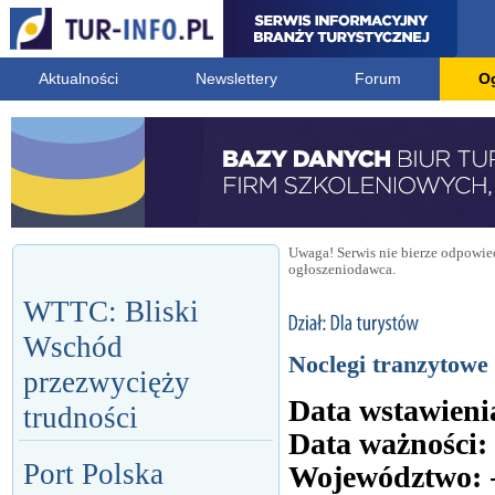
Aktualności
Newslettery
Forum
O
Uwaga! Serwis nie bierze odpowied
ogłoszeniodawca.
WTTC: Bliski
Wschód
Noclegi tranzytowe 
przezwycięży
Data wstawieni
trudności
Data ważności:
Port Polska
Województwo: