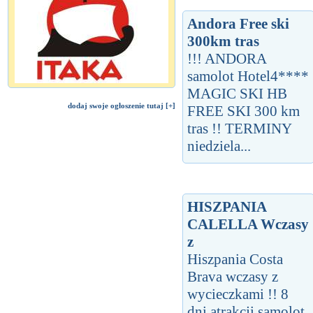
Andora Free ski
300km tras
!!! ANDORA
samolot Hotel4****
MAGIC SKI HB
dodaj swoje ogłoszenie tutaj [+]
FREE SKI 300 km
tras !! TERMINY
niedziela...
HISZPANIA
CALELLA Wczasy
z
Hiszpania Costa
Brava wczasy z
wycieczkami !! 8
dni atrakcji samolot