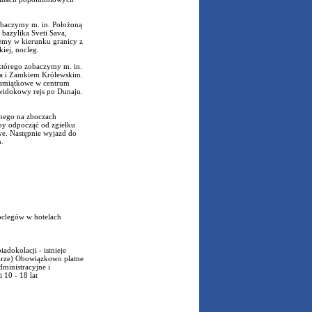
zobaczymy m. in. Położoną
bazylika Sveti Sava,
emy w kierunku granicy z
iej, nocleg.
 którego zobaczymy m. in.
eja i Zamkiem Królewskim.
pamiątkowe w centrum
 widokowy rejs po Dunaju.
onego na zboczach
by odpocząć od zgiełku
we. Następnie wyjazd do
.
oclegów w hotelach
dokolacji - istnieje
karze) Obowiązkowo płatne
dministracyjne i
 10 - 18 lat