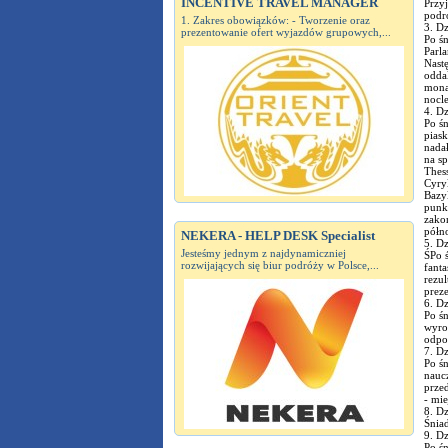
INCENTIVE TRAVEL MANAGER
Przy
podró
1. Zakres obowiązków: - Tworzenie oraz
3. Dz
prezentowanie ofert wyjazdów grupowych,...
Po śn
Parla
Nast
odda
mona
nocle
4. Dz
Po śn
piask
nadał
na s
Thess
Cyry
Bazyl
punk
zako
półno
NEKERA - HELP DESK Specialist
5. Dz
Jesteśmy jednym z najdynamiczniej
ŚPo 
rozwijających się biur podróży w Polsce,...
fanta
rezul
preze
6. Dz
Po śn
wyroc
odpo
7. Dz
Po ś
nauc
przed
- mie
8. Dz
Śniad
9. Dz
Po ś