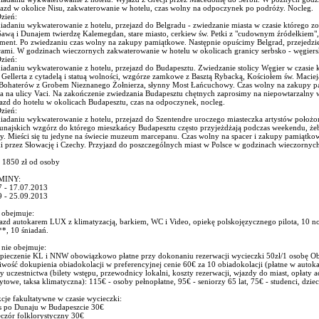
jazd w okolice Nisu, zakwaterowanie w hotelu, czas wolny na odpoczynek po podróży. Nocleg.
zień:
iadaniu wykwaterowanie z hotelu, przejazd do Belgradu - zwiedzanie miasta w czasie którego 
awą i Dunajem twierdzę Kalemegdan, stare miasto, cerkiew św. Petki z "cudownym źródełkiem", 
ament. Po zwiedzaniu czas wolny na zakupy pamiątkowe. Następnie opuścimy Belgrad, przejedzi
ami. W godzinach wieczornych zakwaterowanie w hotelu w okolicach granicy serbsko - węgiersk
zień:
iadaniu wykwaterowanie z hotelu, przejazd do Budapesztu. Zwiedzanie stolicy Węgier w czasie
Gellerta z cytadelą i statuą wolności, wzgórze zamkowe z Basztą Rybacką, Kościołem św. Maci
 Bohaterów z Grobem Nieznanego Żołnierza, słynny Most Łańcuchowy. Czas wolny na zakupy 
ta na ulicy Vaci. Na zakończenie zwiedzania Budapesztu chętnych zaprosimy na niepowtarzalny
azd do hotelu w okolicach Budapesztu, czas na odpoczynek, nocleg.
zień:
niadaniu wykwaterowanie z hotelu, przejazd do Szentendre uroczego miasteczka artystów położ
unajskich wzgórz do którego mieszkańcy Budapesztu często przyjeżdżają podczas weekendu, że
cy. Mieści się tu jedyne na świecie muzeum marcepanu. Czas wolny na spacer i zakupy pamiątko
i przez Słowację i Czechy. Przyjazd do poszczególnych miast w Polsce w godzinach wieczornych
: 1850 zł od osoby
MINY:
7 - 17.07.2013
9 - 25.09.2013
 obejmuje:
jazd autokarem LUX z klimatyzacją, barkiem, WC i Video, opiekę polskojęzycznego pilota, 10 n
*, 10 śniadań.
 nie obejmuje:
pieczenie KL i NNW obowiązkowo płatne przy dokonaniu rezerwacji wycieczki 50zł/1 osobę Obia
wość dokupienia obiadokolacji w preferencyjnej cenie 60€ za 10 obiadokolacji (płatne w auto
y uczestnictwa (bilety wstępu, przewodnicy lokalni, koszty rezerwacji, wjazdy do miast, opłaty a
ytowe, taksa klimatyczna): 115€ - osoby pełnopłatne, 95€ - seniorzy 65 lat, 75€ - studenci, dzieci
cje fakultatywne w czasie wycieczki:
js po Dunaju w Budapeszcie 30€
czór folklorystyczny 30€