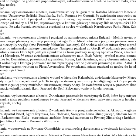
jazd do Bułgarii w godzinach popołudniowych, zakwaterowanie w hotelu w okolicach Sofii, cza
ży, nocleg.
ień:
iadaniu wykwaterowanie z hotelu, zwiedzanie stolicy Bułgarii m.in. Katedra Aleksandra Newski
ment, Uniwersytet Sofijski, Bazylika św. Sofii, Rotunda św. Georgii. Po zwiedzaniu czas wolny
ępnie wyjazd z Sofii i przejazd do Monastyru Rilskiego wpisanego w 1983 roku na listę świat
lonego od stolicy o 120 km, usytuowanego w kotlinie górskiego masywy Riła na wysokości 110
styru. Po zakończeniu zwiedzania przejazd na nocleg w okolicach Narodowego Parku Pirin. Za
g.
ień:
iadaniu, wykwaterowanie z hotelu i przejazd do najmniejszego miasta Bułgarii - Melnik usytuo
owcowego płaskowyżu, u stóp pasma górskiego Pirin. Miasto otoczone jest przez piaskowcowe s
a niezwykły wygląd (tzw. Piramidy Melnickie, kaniony). Od wieków okolice miasta słyną z pro
pacer po miasteczku i zakupy pamiątkowe. Następnie przejazd do Grecji. W godzinach popołudn
alonik miasta które było jednym z punktów na trasie podróży misyjnej Apostoła Pawła, a także 
la i Metodego. W czasie zwiedzania miasta zobaczymy m.in. Białą Wieżę - symbol miasta, pomni
ikę św. Demetriusza, pozostałości rzymskiego forum, Łuk Galeriusza, mury obronne miasta, dzie
t widokowy z którego podziwiać można zapierającą dech w piersiach panoramę miasta i Zatoki T
ńczymy czasem wolnym na Placu Arystotelesa. Po zwiedzaniu miasta przejazd na nocleg do hote
cnej części Grecji.
ień:
śniadaniu wykwaterowanie z hotelu wyjazd w kierunku Kalambaki, zwiedzanie klasztorów Mete
stycznych formacjach skalnych. Te świątynie stanowią centrum życia religijnego w którym przetr
tatem ciężkiej pracy mnichów i niesamowitej mocy wiary. Po zwiedzaniu wizyta w pracowni ikon
ntacja techniki pisania ikon. Przejazd do Delf. Zakwaterowanie w hotelu, nocleg.
ień:
iadaniu wykwaterowanie z hotelu. Zwiedzanie pozostałości starożytnych Delf, które były miejsce
zni, a także pępkiem starożytnego świata. Przejazd w kierunku Aten, zakwaterowanie w hotelu w
czynek, nocleg.
ień:
niadaniu wykwaterowanie z hotelu. Zwiedzanie Aten- w programie zwiedzania: Akropol, wzgórz
zał Apostoł Paweł, Agora Rzymska, Łuk Hadriana, Świątynia Zeusa Olimpijskiego, Stadion Kali
 Parlamentem, Plaka - stare miasto ateńskie. Przejazd na nocleg na Riwierę Olimpijską z krótki
jscu bitwy Greków z Persami z 480r p.n.e.
ień:
anie, wypoczynek na Riwierze Olimpijskiej z możliwością skorzystania z wycieczek fakultatywn
ień:
niadaniu wykwaterowanie z hotelu. Wyjazd z Grecji przez Macedonię do Serbii. W późnych god