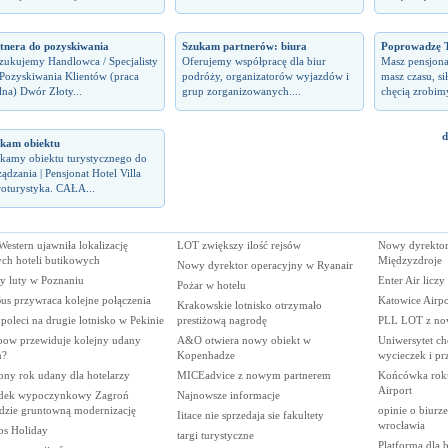
tnera do pozyskiwania
Szukam partnerów: biura
Poprowadzę T
zukujemy Handlowca / Specjalisty
Oferujemy współpracę dla biur
Masz pensjon
 Pozyskiwania Klientów (praca
podróży, organizatorów wyjazdów i
masz czasu, s
lna) Dwór Złoty...
grup zorganizowanych....
chęcią zrobimy
d
kam obiektu
kamy obiektu turystycznego do
ządzania | Pensjonat Hotel Villa
oturystyka. CAŁA...
Western ujawniła lokalizację
LOT zwiększy ilość rejsów
Nowy dyrektor
ch hoteli butikowych
Międzyzdroje
Nowy dyrektor operacyjny w Ryanair
y luty w Poznaniu
Enter Air liczy
Pożar w hotelu
us przywraca kolejne połączenia
Katowice Airpo
Krakowskie lotnisko otrzymało
oleci na drugie lotnisko w Pekinie
prestiżową nagrodę
PLL LOT z nową
bow przewiduje kolejny udany
A&O otwiera nowy obiekt w
Uniwersytet chc
n?
Kopenhadze
wycieczek i p
ony rok udany dla hotelarzy
MICEadvice z nowym partnerem
Końcówka rok
Airport
dek wypoczynkowy Zagroń
Najnowsze informacje
jdzie gruntowną modernizację
opinie o biurz
Iitace nie sprzedaja sie fakultety
wrocławia
os Holiday
targi turystyczne
Platforma dla 