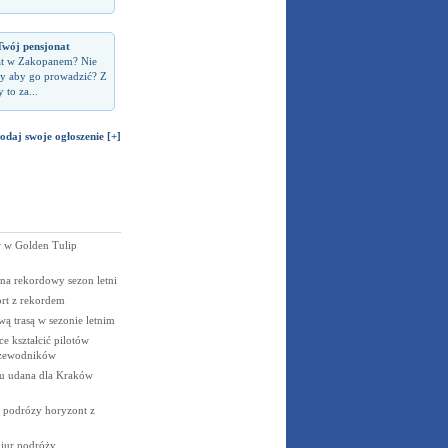
wój pensjonat
at w Zakopanem? Nie
iły aby go prowadzić? Z
 to za...
odaj swoje ogłoszenie [+]
 w Golden Tulip
 na rekordowy sezon letni
rt z rekordem
 trasą w sezonie letnim
e kształcić pilotów
rzewodników
u udana dla Kraków
e podrózy horyzont z
biur podróży