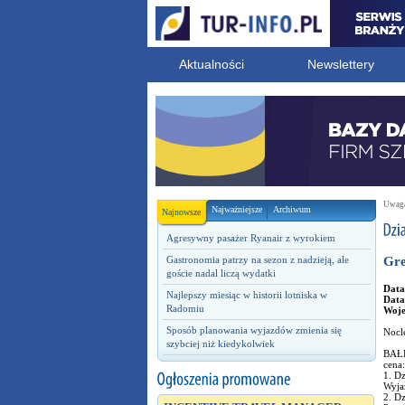
Aktualności
Newslettery
Uwaga!
Najważniejsze
Archiwum
Najnowsze
Agresywny pasażer Ryanair z wyrokiem
Gastronomia patrzy na sezon z nadzieją, ale
Gre
goście nadal liczą wydatki
Data
Najlepszy miesiąc w historii lotniska w
Data
Radomiu
Woj
Sposób planowania wyjazdów zmienia się
Nocl
szybciej niż kiedykolwiek
BAŁK
cena
1. Dz
Wyjaz
2. Dz