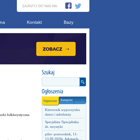
ZAJRZYJ DO NAS NA:
ma
Kontakt
Bazy
Kategorie
Najnowsze
Kierownik wypoczynku
dzieci i młodzieży
rki folklorystyczne.
Specjalista /Specjalistka
ds. turystyki
pilot- przewodnik, 11-
13.09.2026r. Adrspach-...