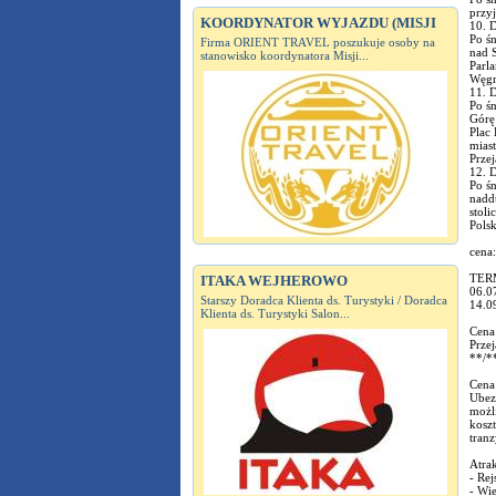
przy
KOORDYNATOR WYJAZDU (MISJI
10. D
Po śn
Firma ORIENT TRAVEL poszukuje osoby na
nad S
stanowisko koordynatora Misji...
Parl
Węgr
11. D
Po śn
Górę 
Plac
mias
Przej
12. D
Po ś
nadd
stoli
Polsk
cena
TER
ITAKA WEJHEROWO
06.0
Starszy Doradca Klienta ds. Turystyki / Doradca
14.0
Klienta ds. Turystyki Salon...
Cena
Prze
**/**
Cena
Ubez
możli
koszt
tranz
Atrak
- Re
- Wie