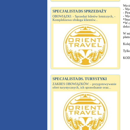
Wyci
- Wy
SPECJALISTA DS SPRZEDAŻY
- Pir
- Wy
OBOWIĄZKI: - Sprzedaż biletów lotniczych, -
*Stud
Kompleksowa obsługa klientów...
*W cz
dekol
W mie
płat
Kole
Tylko
KOD
SPECJALISTA DS. TURYSTYKI
ZAKRES OBOWIĄZKÓW: - przygotowywanie
ofert turystycznych, ich sprawdzanie oraz...