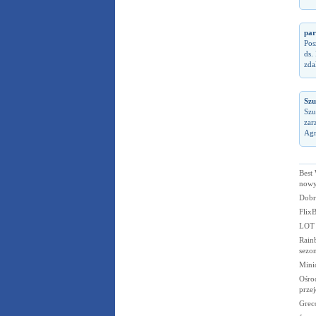
par
Pos
ds.
zda
Szu
Szu
zar
Agr
Best 
nowy
Dobr
FlixB
LOT p
Rain
sezo
Mini
Ośro
prze
Grec