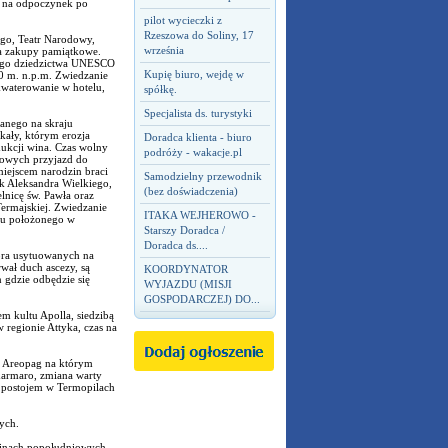
s na odpoczynek po
pilot wycieczki z
Rzeszowa do Soliny, 17
ego, Teatr Narodowy,
września
 na zakupy pamiątkowe.
owego dziedzictwa UNESCO
Kupię biuro, wejdę w
0 m. n.p.m. Zwiedzanie
kwaterowanie w hotelu,
spółkę.
Specjalista ds. turystyki
wanego na skraju
kały, którym erozja
Doradca klienta - biuro
dukcji wina. Czas wolny
podróży - wakacje.pl
iowych przyjazd do
miejscem narodzin braci
Samodzielny przewodnik
k Aleksandra Wielkiego,
(bez doświadczenia)
lnicę św. Pawła oraz
ermajskiej. Zwiedzanie
ITAKA WEJHEROWO -
lu położonego w
Starszy Doradca /
Doradca ds....
ora usytuowanych na
wał duch ascezy, są
KOORDYNATOR
 gdzie odbędzie się
WYJAZDU (MISJI
GOSPODARCZEJ) DO...
m kultu Apolla, siedzibą
 regionie Attyka, czas na
e Areopag na którym
marmaro, zmiana warty
m postojem w Termopilach
ych.
zinach popołudniowych