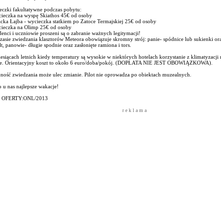
eczki fakultatywne podczas pobytu:
cieczka na wyspę Skiathos 45€ od osoby
acka Łajba - wycieczka statkiem po Zatoce Termajskiej 25€ od osoby
cieczka na Olimp 25€ od osoby
enci i uczniowie proszeni są o zabranie ważnych legitymacji!
asie zwiedzania klasztorów Meteora obowiązuje skromny strój: panie- spódnice lub sukienki ora
t, panowie- długie spodnie oraz zasłonięte ramiona i tors.
siącach letnich kiedy temperatury są wysokie w niektórych hotelach korzystanie z klimatyzac
ne. Orientacyjny koszt to około 6 euro/doba/pokój. (DOPŁATA NIE JEST OBOWIĄZKOWA).
jność zwiedzania może ulec zmianie. Pilot nie oprowadza po obiektach muzealnych.
 u nas najlepsze wakacje!
 OFERTY:ONL/2013
r e k l a m a