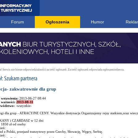
Forum
Ogłoszenia
Humor
Rekla
 Serwis nie bierze odpowiedzialności za treść ogłoszeń. Za treść ogłoszeń odpowiada ogłoszeniodawca.
cja- zakwatrownie dla grup
 wstawienia:
2013-06-27 08:44
 ważności:
2013-08-11
ewództwo:
-wszystkie-
egi dla grup - ATRACYJNE CENY. Wszystkie destynacje.Organizujemy rejsy statkiem,oraz wieczo
ANY i CZARDASZ w 12 dni
: 1850 zł od osoby
ień:
d z Polski, przejazd tranzytowy przez Czechy, Słowację, Węgry, Serbię.
ień: