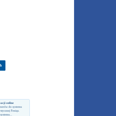
ch
acji online
tnerów do systemu
ystycznej Feniqs.
systemu...