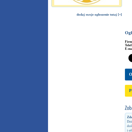
dodaj swoje ogłoszenie tutaj [+]
Ogł
Fir
Tele
E-ma
O
P
Zda
Dzi
doś
i o