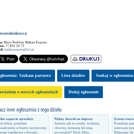
oszeniodawca
ma:
Biuro Podróży Balkan-Express
fon:
17 852 10 75
il:
balaknexpress@o2.pl
głoszenia: Szukam partnera
Lista dzialów
Szukaj w ogłoszenia
owiadom o nowych ogłoszeniach
Dodaj ogłoszenie
lne wsparcie sprzedaży
Piękny dworek na imprezy
System rezerw
eń dobry, posiadam
Szukasz sali na wesele, urodziny,
Poszukuje par
wiadczenie w branży turystycznej
chrzciny, komunię lub inną
rezerwacji tur
feruję współpracę z biurami...
uroczystość? Dwór Złoty...
Dołączając do 