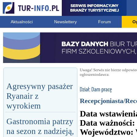
Aktualności
Newslettery
Forum
O
Uwaga! Serwis nie bierze odpowied
ogłoszeniodawca.
Agresywny pasażer
Ryanair z
Recepcjoniasta/Rec
wyrokiem
Data wstawieni
Gastronomia patrzy
Data ważności:
na sezon z nadzieją,
Województwo: