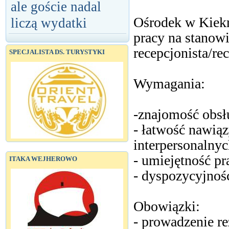
ale goście nadal
Ośrodek w Kiekr
liczą wydatki
pracy na stanow
recepcjonista/re
SPECJALISTA DS. TURYSTYKI
Wymagania:
-znajomość obsł
- łatwość nawią
interpersonalnyc
- umiejętność pr
ITAKA WEJHEROWO
- dyspozycyjnoś
Obowiązki:
- prowadzenie r