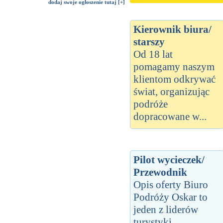
dodaj swoje ogłoszenie tutaj [+]
Kierownik biura/
starszy
Od 18 lat
pomagamy naszym
klientom odkrywać
świat, organizując
podróże
dopracowane w...
Pilot wycieczek/
Przewodnik
Opis oferty Biuro
Podróży Oskar to
jeden z liderów
turystyki