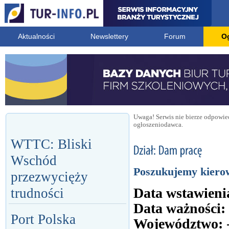
Aktualności
Newslettery
Forum
O
Uwaga! Serwis nie bierze odpowied
ogłoszeniodawca.
WTTC: Bliski
Wschód
Poszukujemy kiero
przezwycięży
Data wstawieni
trudności
Data ważności:
Port Polska
Województwo: