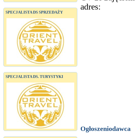
adres:
SPECJALISTA DS SPRZEDAŻY
SPECJALISTA DS. TURYSTYKI
Ogłoszeniodawca