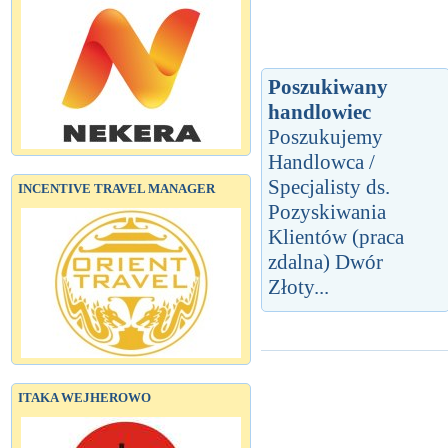
Poszukiwany
handlowiec
Poszukujemy
Handlowca /
Specjalisty ds.
INCENTIVE TRAVEL MANAGER
Pozyskiwania
Klientów (praca
zdalna) Dwór
Złoty...
ITAKA WEJHEROWO