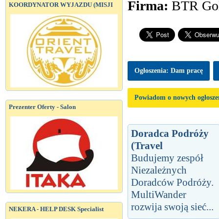
Firma:
BTR Gol
KOORDYNATOR WYJAZDU (MISJI
Ogłoszenia: Dam pracę
Powiadom o nowych ogłosze
Prezenter Oferty - Salon
Doradca Podróży
(Travel
Budujemy zespół
Niezależnych
Doradców Podróży.
MultiWander
rozwija swoją sieć...
NEKERA - HELP DESK Specialist