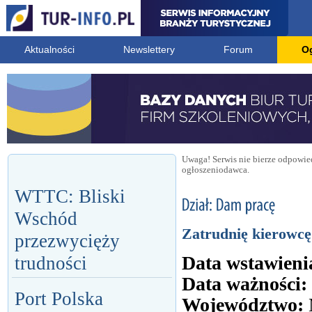
Aktualności
Newslettery
Forum
O
Uwaga! Serwis nie bierze odpowied
ogłoszeniodawca.
WTTC: Bliski
Wschód
Zatrudnię kierowcę
przezwycięży
Data wstawieni
trudności
Data ważności:
Port Polska
Województwo: