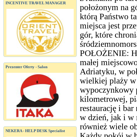
INCENTIVE TRAVEL MANAGER
położonym na gó
którą Państwo ta
miejsca jest prz
gór, które chron
śródziemnomors
POŁOŻENIE: Ho
małej miejscowo
Prezenter Oferty - Salon
Adriatyku, w po
wielkiej plaży 
wypoczynkowy po
kilometrowej, pi
restaurację i bar
w dzień, jak i w
również wiele o
NEKERA - HELP DESK Specialist
Każdy pokój w h