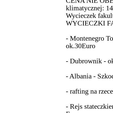
CENA NIE OBEJ
klimatycznej: 14
Wycieczek fakul
WYCIECZKI 
- Montenegro Tou
ok.30Euro
- Dubrownik - o
- Albania - Szk
- rafting na rzec
- Rejs stateczki