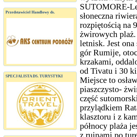
SUTOMORE-Leży 
Przedstawiciel Handlowy ds.
słoneczna riwier
rozpiętością na 
żwirowych plaż.
letnisk. Jest o
gór Rumije, oto
krzakami, oddal
od Tivatu i 30 
SPECJALISTA DS. TURYSTYKI
Miejsce to osła
piaszczysto- żw
część sutomorski
przylądkiem Rat
klasztoru i z ka
północy plaża j
z ruinami po tur