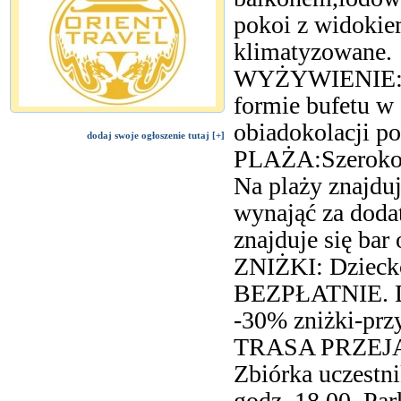
pokoi z widokie
klimatyzowane.
WYŻYWIENIE:2 po
formie bufetu w 
obiadokolacji p
dodaj swoje ogłoszenie tutaj [+]
PLAŻA:Szerokoś
Na plaży znajduj
wynająć za doda
znajduje się bar 
ZNIŻKI: Dziecko
BEZPŁATNIE. Dz
-30% zniżki-prz
TRASA PRZEJAZ
Zbiórka uczestn
godz. 18.00. Par