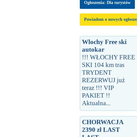
Ogłoszenia: Dla turystów
Powiadom o nowych ogłosze
Wlochy Free ski
autokar
!!! WŁOCHY FREE
SKI 104 km tras
TRYDENT
REZERWUJ już
teraz !!! VIP
PAKIET !!
Aktualna...
CHORWACJA
2390 zł LAST