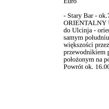
Euro
- Stary Bar - ok
ORIENTALNY ULC
do Ulcinja - ori
samym południu
większości prze
przewodnikiem 
położonym na pó
Powrót ok. 16.00