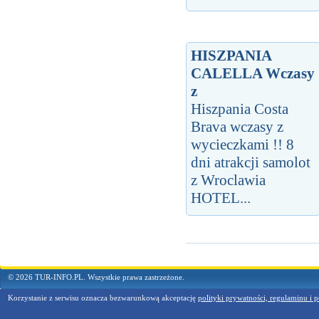
HISZPANIA
CALELLA Wczasy
z
Hiszpania Costa
Brava wczasy z
wycieczkami !! 8
dni atrakcji samolot
z Wroclawia
HOTEL...
© 2026 TUR-INFO.PL. Wszystkie prawa zastrzeżone.
Korzystanie z serwisu oznacza bezwarunkową akceptację
polityki prywatności, regulaminu i p