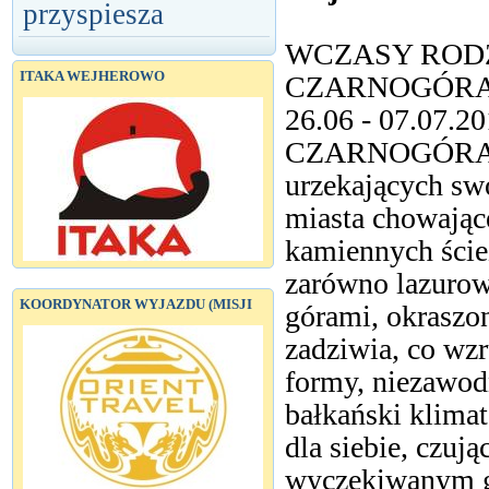
przyspiesza
WCZASY ROD
ITAKA WEJHEROWO
CZARNOGÓRA
26.06 - 07.07.2
CZARNOGÓRA- to
urzekających sw
miasta chowając
kamiennych ście
zarówno lazuro
KOORDYNATOR WYJAZDU (MISJI
górami, okraszon
zadziwia, co wzr
formy, niezawodn
bałkański klimat
dla siebie, czują
wyczekiwanym 