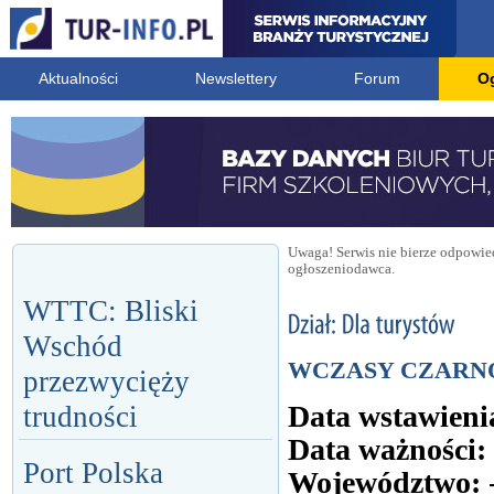
Aktualności
Newslettery
Forum
O
Uwaga! Serwis nie bierze odpowied
ogłoszeniodawca.
WTTC: Bliski
Wschód
WCZASY CZARN
przezwycięży
Data wstawieni
trudności
Data ważności:
Port Polska
Województwo: