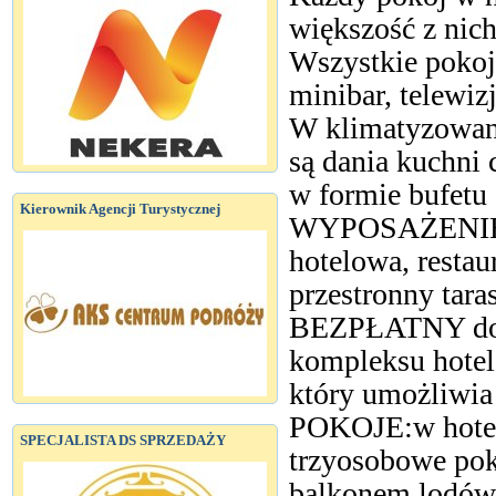
większość z nich
Wszystkie pokoj
minibar, telewizj
W klimatyzowane
są dania kuchni 
w formie bufetu
Kierownik Agencji Turystycznej
WYPOSAŻENIE :
hotelowa, restaur
przestronny tara
BEZPŁATNY dost
kompleksu hotel
który umożliwia
POKOJE:w hotelu
SPECJALISTA DS SPRZEDAŻY
trzyosobowe pok
balkonem,lodówką