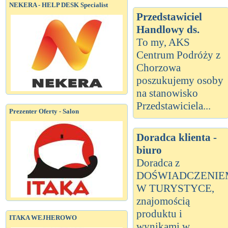
NEKERA - HELP DESK Specialist
Przedstawiciel
Handlowy ds.
To my, AKS
Centrum Podróży z
Chorzowa
poszukujemy osoby
na stanowisko
Przedstawiciela...
Prezenter Oferty - Salon
Doradca klienta -
biuro
Doradca z
DOŚWIADCZENIE
W TURYSTYCE,
znajomością
produktu i
ITAKA WEJHEROWO
wynikami w