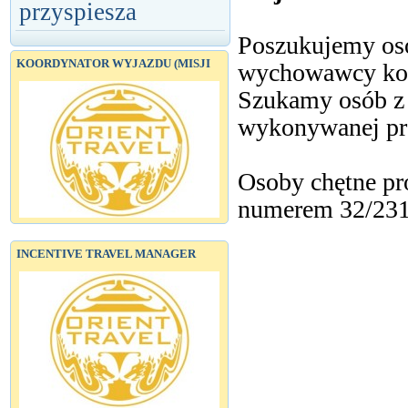
przyspiesza
Poszukujemy osó
KOORDYNATOR WYJAZDU (MISJI
wychowawcy kolo
Szukamy osób z 
wykonywanej pr
Osoby chętne pr
numerem 32/231-
INCENTIVE TRAVEL MANAGER