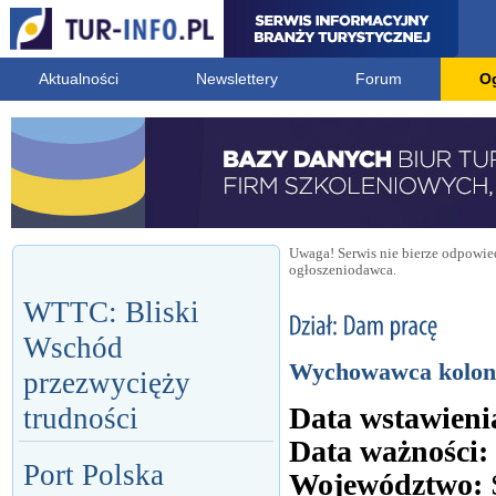
Aktualności
Newslettery
Forum
O
Uwaga! Serwis nie bierze odpowied
ogłoszeniodawca.
WTTC: Bliski
Wschód
Wychowawca kolon
przezwycięży
Data wstawieni
trudności
Data ważności:
Port Polska
Województwo: