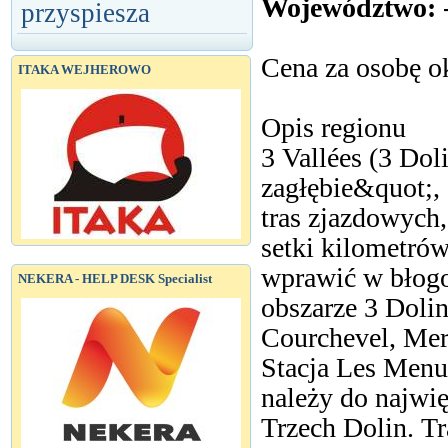
Województwo:
przyspiesza
Cena za osobę ok
ITAKA WEJHEROWO
Opis regionu
3 Vallées (3 Dol
zagłębie&quot;,
tras zjazdowych,
setki kilometró
wprawić w błogo
NEKERA - HELP DESK Specialist
obszarze 3 Dolin 
Courchevel, Meri
Stacja Les Menu
należy do najwię
Trzech Dolin. Tr