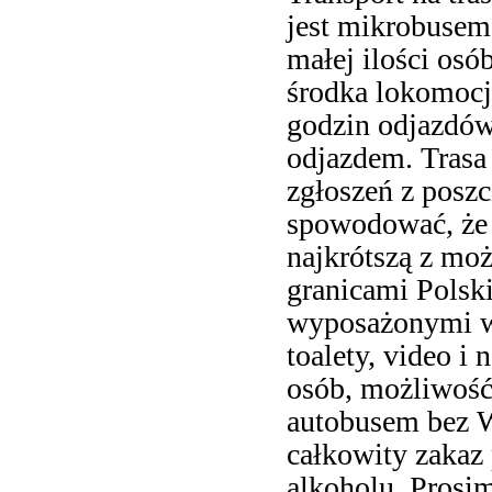
jest mikrobusem,
małej ilości osó
środka lokomocj
godzin odjazdów
odjazdem. Trasa 
zgłoszeń z posz
spowodować, że 
najkrótszą z moż
granicami Polski
wyposażonymi w 
toalety, video i 
osób, możliwoś
autobusem bez 
całkowity zakaz
alkoholu. Prosim