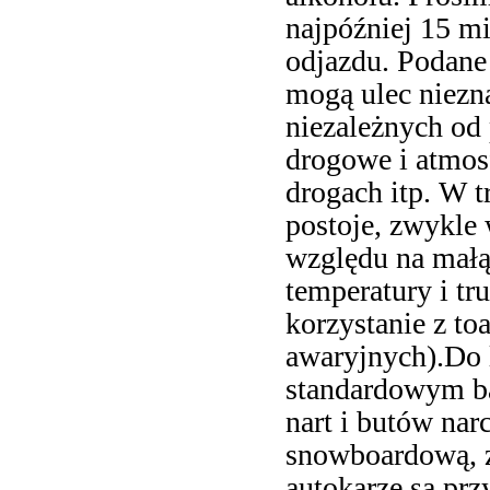
najpóźniej 15 m
odjazdu. Podane
mogą ulec niezn
niezależnych od 
drogowe i atmos
drogach itp. W t
postoje, zwykle 
względu na małą
temperatury i tr
korzystanie z to
awaryjnych).Do
standardowym ba
nart i butów nar
snowboardową, 
autokarze są prz