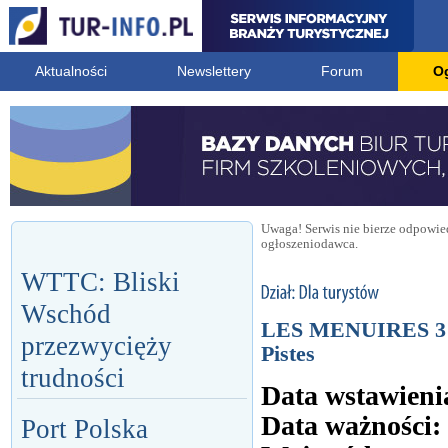
Aktualności
Newslettery
Forum
O
Uwaga! Serwis nie bierze odpowied
ogłoszeniodawca.
WTTC: Bliski
Wschód
LES MENUIRES 3 Va
przezwycięży
Pistes
trudności
Data wstawieni
Data ważności:
Port Polska