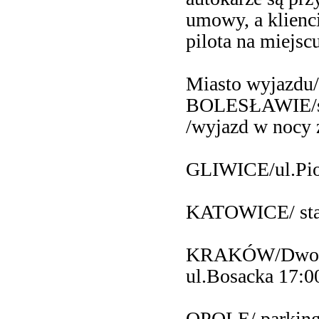
umowy, a klienc
pilota na miejscu
Miasto wyjazdu/
BOLESŁAWIE/sta
/wyjazd w nocy z
GLIWICE/ul.Pio
KATOWICE/ stac
KRAKÓW/Dworze
ul.Bosacka 17:0
OPOLE/ parking