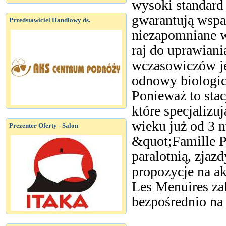
wysoki standard
gwarantują wspan
Przedstawiciel Handlowy ds.
niezapomniane w
raj do uprawiani
wczasowiczów je
odnowy biologic
Ponieważ to stac
które specjalizu
wieku już od 3 m
Prezenter Oferty - Salon
&quot;Famille Pl
paralotnią, zjaz
propozycje na a
Les Menuires za
bezpośrednio na 