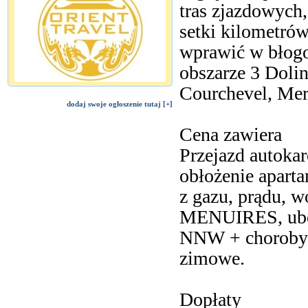
tras zjazdowych,
setki kilometró
wprawić w błogo
obszarze 3 Dolin 
Courchevel, Meri
dodaj swoje ogłoszenie tutaj [+]
Cena zawiera
Przejazd autoka
obłożenie aparta
z gazu, prądu,
MENUIRES, ube
NNW + choroby p
zimowe.
Dopłaty