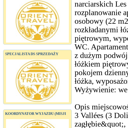
narciarskich Le
rozplanowanie a
osobowy (22 m2
rozkładanymi łó
piętrowym, wypo
WC. Apartament
z dużym podwój
SPECJALISTA DS SPRZEDAŻY
łóżkiem piętrowy
pokojem dzienn
łóżka, wyposażo
Wyżywienie: we 
Opis miejscowo
3 Vallées (3 Dol
KOORDYNATOR WYJAZDU (MISJI
zagłębie&quot;,