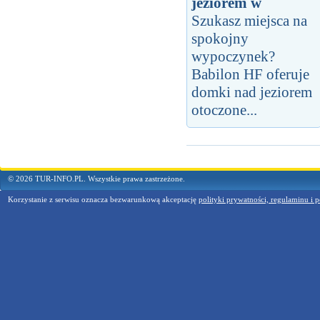
jeziorem w
Szukasz miejsca na
spokojny
wypoczynek?
Babilon HF oferuje
domki nad jeziorem
otoczone...
© 2026 TUR-INFO.PL. Wszystkie prawa zastrzeżone.
Korzystanie z serwisu oznacza bezwarunkową akceptację
polityki prywatności, regulaminu i p