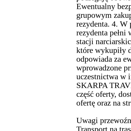
Ewentualny bezp
grupowym zakupi
rezydenta. 4. W 
rezydenta pełni 
stacji narciarsk
które wykupiły d
odpowiada za ew
wprowadzone prz
uczestnictwa w 
SKARPA TRAVEL 
część oferty, do
ofertę oraz na st
Uwagi przewoźn
Transport na tr