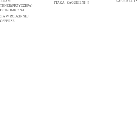
ZEDAM
KASJER LOT
ITAKA- ZAGUBIENI!!!
TENER(PRZYCZEPA)
TRONOMICZNA
ĘTA W RODZINNEJ
OSFERZE