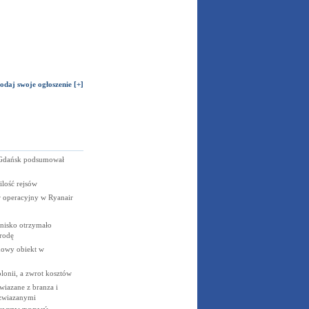
odaj swoje ogłoszenie [+]
 Gdańsk podsumował
lość rejsów
 operacyjny w Ryanair
nisko otrzymało
rodę
owy obiekt w
onii, a zwrot kosztów
wiazane z branza i
 zwiazanymi