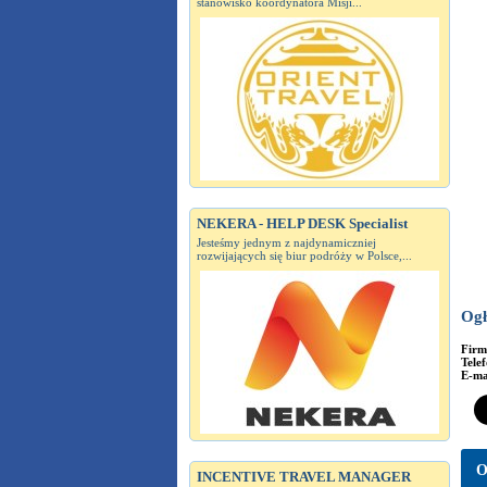
stanowisko koordynatora Misji...
NEKERA - HELP DESK Specialist
Jesteśmy jednym z najdynamiczniej
rozwijających się biur podróży w Polsce,...
Ogł
Fir
Tele
E-ma
O
INCENTIVE TRAVEL MANAGER