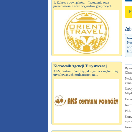
1. Zakres obowiązków: - Tworzenie oraz
prezentowanie ofert wyjazdów grupowych,...
P
Noc
Noc
obo
inf
Kierownik Agencji Turystycznej
Ryana
AKS Centrum Podróży jako jedna z najbardziej
Olsz
utytułowanych multiagencji na...
Neck
zimo
Nowy
Międ
Enter
Kato
PLL 
Uniwe
wyci
form