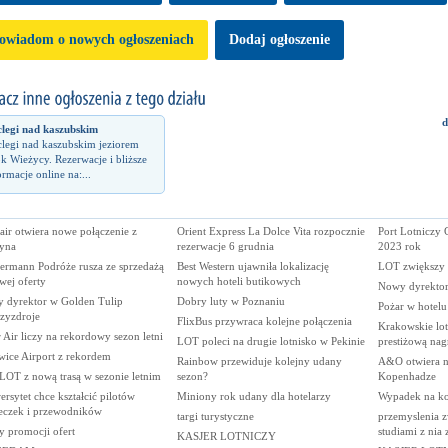
owiadom o nowych ogłoszeniach
Dodaj ogłoszenie
d
legi nad kaszubskim
legi nad kaszubskim jeziorem
k Wieżycy. Rezerwacje i bliższe
ormacje online na:...
ir otwiera nowe połączenie z
Orient Express La Dolce Vita rozpocznie
Port Lotniczy
tyna
rezerwacje 6 grudnia
2023 rok
ermann Podróże rusza ze sprzedażą
Best Western ujawniła lokalizację
LOT zwiększy i
wej oferty
nowych hoteli butikowych
Nowy dyrektor
 dyrektor w Golden Tulip
Dobry luty w Poznaniu
Pożar w hotelu
zyzdroje
FlixBus przywraca kolejne połączenia
Krakowskie lot
 Air liczy na rekordowy sezon letni
LOT poleci na drugie lotnisko w Pekinie
prestiżową nag
wice Airport z rekordem
Rainbow przewiduje kolejny udany
A&O otwiera n
LOT z nową trasą w sezonie letnim
sezon?
Kopenhadze
rsytet chce kształcić pilotów
Miniony rok udany dla hotelarzy
Wypadek na kol
eczek i przewodników
targi turystyczne
przemyslenia z
y promocji ofert
studiami z nia
KASJER LOTNICZY