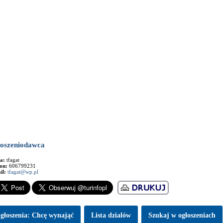
oszeniodawca
ma:
tfagat
fon:
606799231
il:
tfagat@wp.pl
głoszenia: Chcę wynająć
Lista dzialów
Szukaj w ogłoszeniach