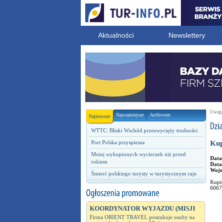
Aktualności
Newslettery
Uwaga!
Najważniejsze
Archiwum
Najnowsze
WTTC: Bliski Wschód przezwycięży trudności
Port Polska przyspiesza
Kup
Mniej wykupionych wycieczek niż przed
Data
rokiem
Data
Woj
Śmierć polskiego turysty w turystycznym raju
Kupi
6067
KOORDYNATOR WYJAZDU (MISJI
Firma ORIENT TRAVEL poszukuje osoby na