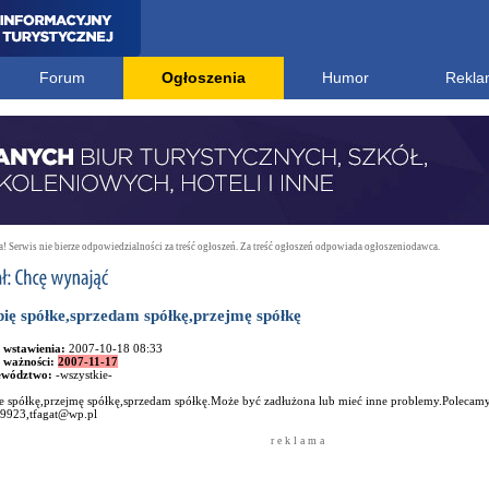
Forum
Ogłoszenia
Humor
Rekla
 Serwis nie bierze odpowiedzialności za treść ogłoszeń. Za treść ogłoszeń odpowiada ogłoszeniodawca.
ię spółke,sprzedam spółkę,przejmę spółkę
 wstawienia:
2007-10-18 08:33
 ważności:
2007-11-17
ewództwo:
-wszystkie-
e spółkę,przejmę spółkę,sprzedam spółkę.Może być zadłużona lub mieć inne problemy.Polecamy
9923,tfagat@wp.pl
r e k l a m a