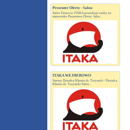
Prezenter Oferty - Salon
Salon Firmowy ITAKA poszukuje osoby na
stanowisko Prezentera Oferty. Jakie...
ITAKA WEJHEROWO
Starszy Doradca Klienta ds. Turystyki / Doradca
Klienta ds. Turystyki Salon...