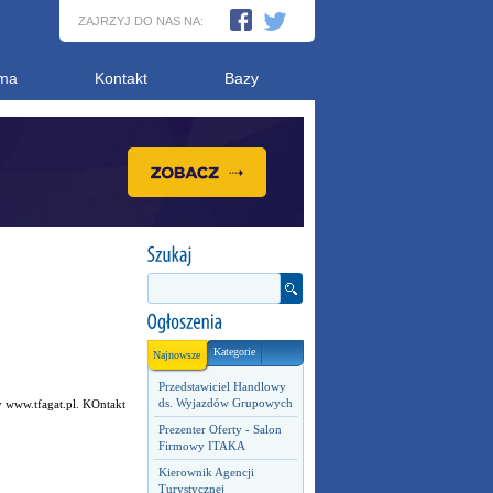
ZAJRZYJ DO NAS NA:
ma
Kontakt
Bazy
Kategorie
Najnowsze
Przedstawiciel Handlowy
ds. Wyjazdów Grupowych
 www.tfagat.pl. KOntakt
Prezenter Oferty - Salon
Firmowy ITAKA
Kierownik Agencji
Turystycznej