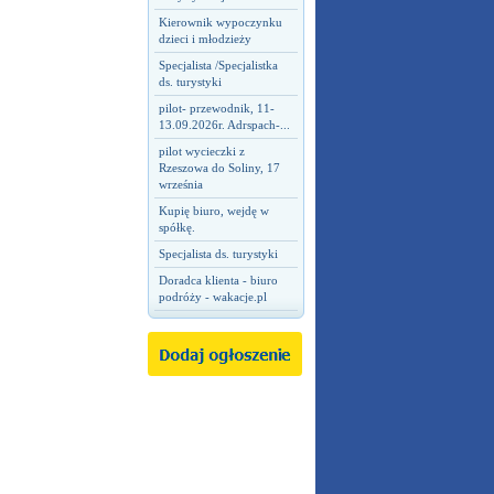
Kierownik wypoczynku
dzieci i młodzieży
Specjalista /Specjalistka
ds. turystyki
pilot- przewodnik, 11-
13.09.2026r. Adrspach-...
pilot wycieczki z
Rzeszowa do Soliny, 17
września
Kupię biuro, wejdę w
spółkę.
Specjalista ds. turystyki
Doradca klienta - biuro
podróży - wakacje.pl