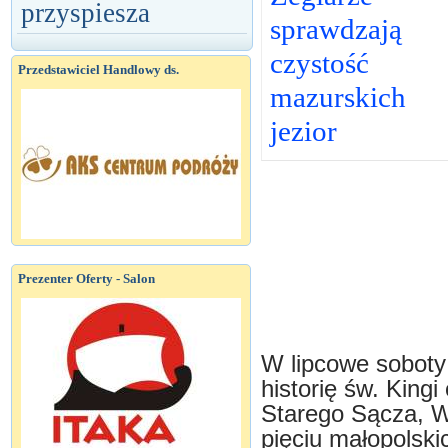
przyspiesza
sprawdzają
czystość
Przedstawiciel Handlowy ds.
mazurskich
jezior
Prezenter Oferty - Salon
W lipcowe soboty
historię św. King
Starego Sącza, Wi
pięciu małopolski