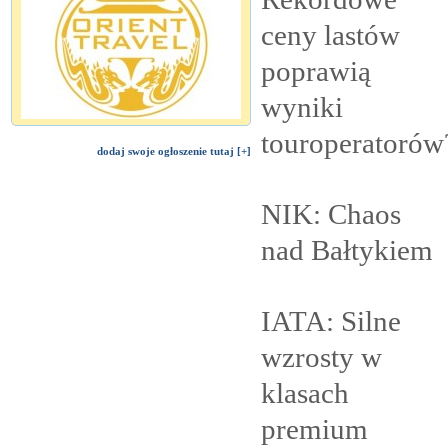
ceny lastów
poprawią
wyniki
touroperatorów
dodaj swoje ogłoszenie tutaj [+]
NIK: Chaos
nad
Bałtykiem
IATA: Silne
wzrosty w
klasach
premium