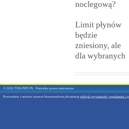
noclegową?
Limit płynów
będzie
zniesiony, ale
dla
wybranych
© 2026 TUR-INFO.PL. Wszystkie prawa zastrzeżone.
Korzystanie z serwisu oznacza bezwarunkową akceptację
polityki prywatności, regulaminu i p