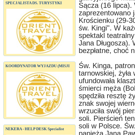
SPECJALISTA DS. TURYSTYKI
Sącza (16 lipca). 
zaprezentowano ja
Krościenku (29-30
św. Kingi". W każ
spektakl teatralny
Jana Długosza). 
bezpłatne, choć n
Św. Kinga, patronk
KOORDYNATOR WYJAZDU (MISJI
tarnowskiej, żyła 
ufundowała klasz
śmierci męża (Bo
spędziła resztę ż
znak swojej wiern
wrzuciła swój pie
soli. Pierścień te
soli w Polsce. Św
NEKERA - HELP DESK Specialist
papieża Jana Pawł