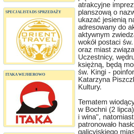
atrakcyjne imprez
planszową o nazwi
SPECJALISTA DS SPRZEDAŻY
ukazać jesienią na
adresowany do ak
aktywnym zwiedza
wokół postaci św.
oraz miast związ
Uczestnicy, wędr
księżną, będą mog
św. Kingi - poinf
ITAKA WEJHEROWO
Katarzyna Piszczk
Kultury.
Tematem wiodącym
w Bochni (2 lipca
i wina", natomias
patronowało hasło
galicyjskiego mia