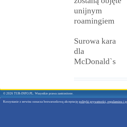
zostaną objęte
unijnym
roamingiem
Surowa kara
dla
McDonald`s
© 2026 TUR-INFO.PL. Wszystkie prawa zastrzeżone.
Korzystanie z serwisu oznacza bezwarunkową akceptację
polityki prywatności, regulaminu i p