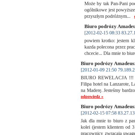
Może by tak Pan-Pani poda
ogólnikowe jest powyższe
przyszłym podróżnym...
Biuro podrózy Amade
[2012-02-15 08:33 83.27.
powiem krotko: jestem k
kazda polecona przez prac
chcecie... Dla mnie to biur
Biuro podrózy Amadeu
[2012-01-09 21:50 79.189.2
BIURO REWELACJA !!! bar
Filipa hotel na Lanzarote, 
na Maderę. Jesteśmy bardz
odpowiedz »
Biuro podrózy Amadeu
[2012-02-15 07:58 83.27.13
Jak dla mnie to biuro z pa
kolei (jestem klientem od 
pracownicy zwracaja uwage 