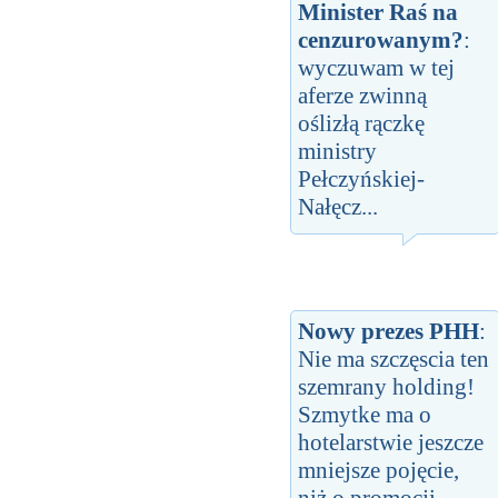
Minister Raś na
cenzurowanym?
:
wyczuwam w tej
aferze zwinną
oślizłą rączkę
ministry
Pełczyńskiej-
Nałęcz...
Nowy prezes PHH
:
Nie ma szczęscia ten
szemrany holding!
Szmytke ma o
hotelarstwie jeszcze
mniejsze pojęcie,
niż o promocji