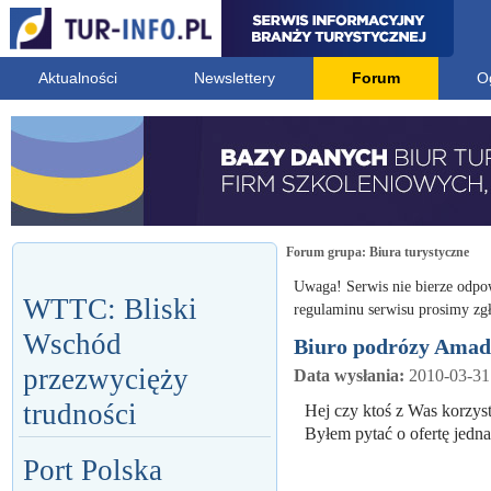
Aktualności
Newslettery
Forum
O
Forum grupa:
Biura turystyczne
Uwaga! Serwis nie bierze odpo
WTTC: Bliski
regulaminu serwisu prosimy zgł
Wschód
Biuro podrózy Amad
przezwycięży
Data wysłania:
2010-03-31
trudności
Hej czy ktoś z Was korzys
Byłem pytać o ofertę jedn
Port Polska