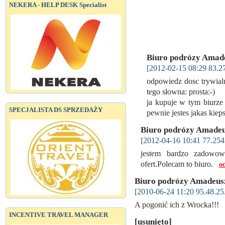
NEKERA - HELP DESK Specialist
Biuro podrózy Amad
[2012-02-15 08:29 83.2
odpowiedz dosc trywialn
tego słowna: prosta:-)
ja kupuje w tym biurze 
SPECJALISTA DS SPRZEDAŻY
pewnie jestes jakas kiep
Biuro podrózy Amade
[2012-04-16 10:41 77.254
jestem bardzo zadowow
ofert.Polecam to biuro.
o
Biuro podrózy Amadeu
[2010-06-24 11:20 95.48.25
A pogonić ich z Wrocka!!!
INCENTIVE TRAVEL MANAGER
[usunięto]