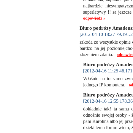
najbardziej niesympatyczn
superlatywy !! sa jeszc
odpowiedz »
Biuro podrózy Amadeu
[2012-04-10 18:27 79.191.2
szkoda ze wszystkie opinie 
bardzo na jej poziomie,cho
zlozeniem zdania.
odpowied
Biuro podrózy Amade
[2012-04-16 11:25 46.171
Właśnie na to samo zwró
jednego IP komputera.
od
Biuro podrózy Amade
[2012-04-16 12:55 178.36
dokładnie tak! ta sama 
odnośnie swojej osoby - ż
pani Karolina albo jej prze
dzięki temu forum wiem, ż