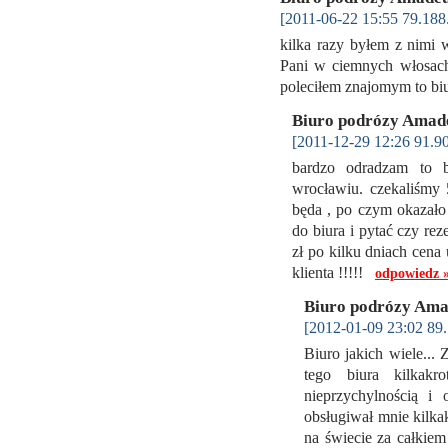
[2011-06-22 15:55 79.188
kilka razy byłem z nimi 
Pani w ciemnych włosach(
poleciłem znajomym to b
Biuro podrózy Amad
[2011-12-29 12:26 91.90
bardzo odradzam to bi
wrocławiu. czekaliśmy
będa , po czym okazało
do biura i pytać czy re
zł po kilku dniach cena
klienta !!!!!
odpowiedz 
Biuro podrózy Am
[2012-01-09 23:02 89.
Biuro jakich wiele...
tego biura kilkakr
nieprzychylnością i 
obsługiwał mnie kilkak
na świecie za całkiem