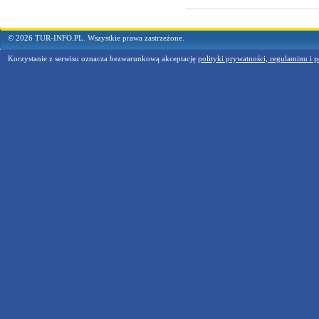
© 2026 TUR-INFO.PL. Wszystkie prawa zastrzeżone.
Korzystanie z serwisu oznacza bezwarunkową akceptację
polityki prywatności, regulaminu i p