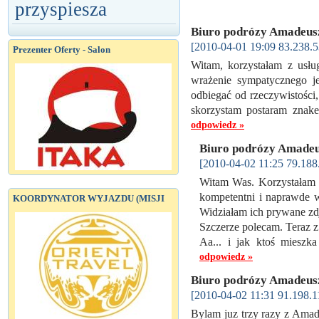
przyspiesza
Biuro podrózy Amadeu
[2010-04-01 19:09 83.238.5
Prezenter Oferty - Salon
Witam, korzystałam z usłu
wrażenie sympatycznego je
odbiegać od rzeczywistości,
skorzystam postaram znak
odpowiedz »
Biuro podrózy Amade
[2010-04-02 11:25 79.188
Witam Was. Korzystałam 
kompetentni i naprawde w
KOORDYNATOR WYJAZDU (MISJI
Widziałam ich prywane zdj
Szczerze polecam. Teraz z
Aa... i jak ktoś miesz
odpowiedz »
Biuro podrózy Amadeu
[2010-04-02 11:31 91.198.1
Bylam juz trzy razy z Amad