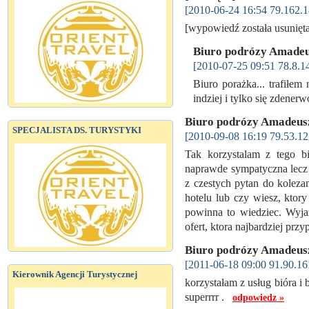
[2010-06-24 16:54 79.162.1
[wypowiedź została usunię
Biuro podrózy Amade
[2010-07-25 09:51 78.8.1
Biuro porażka... trafiłem
indziej i tylko się zdene
Biuro podrózy Amadeu
SPECJALISTA DS. TURYSTYKI
[2010-09-08 16:19 79.53.12
Tak korzystalam z tego b
naprawde sympatyczna lecz 
z czestych pytan do koleza
hotelu lub czy wiesz, ktory
powinna to wiedziec. Wyja
ofert, ktora najbardziej pr
Biuro podrózy Amadeu
[2011-06-18 09:00 91.90.16
Kierownik Agencji Turystycznej
korzystałam z usług bióra i
superrrr .
odpowiedz »