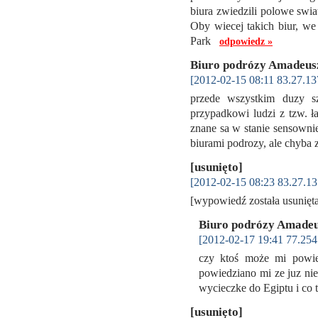
biura zwiedzili polowe swia
Oby wiecej takich biur, w
Park
odpowiedz »
Biuro podrózy Amadeu
[2012-02-15 08:11 83.27.13
przede wszystkim duzy s
przypadkowi ludzi z tzw. ł
znane sa w stanie sensownie
biurami podrozy, ale chyba
[usunięto]
[2012-02-15 08:23 83.27.13
[wypowiedź została usunię
Biuro podrózy Amade
[2012-02-17 19:41 77.254
czy ktoś może mi powied
powiedziano mi ze juz nie
wycieczke do Egiptu i co
[usunięto]