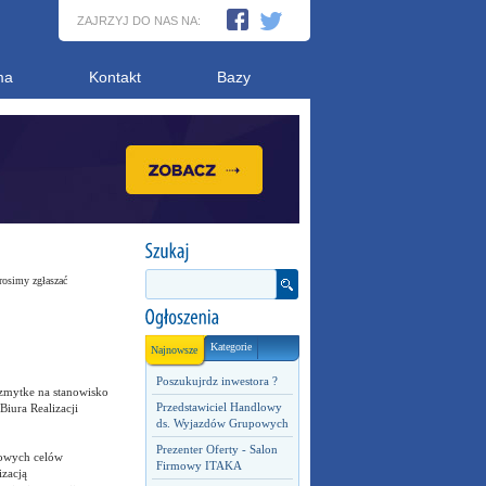
ZAJRZYJ DO NAS NA:
ma
Kontakt
Bazy
rosimy zgłaszać
Kategorie
Najnowsze
Poszukujrdz inwestora ?
zmytke na stanowisko
Przedstawiciel Handlowy
iura Realizacji
ds. Wyjazdów Grupowych
Prezenter Oferty - Salon
zowych celów
Firmowy ITAKA
izacją