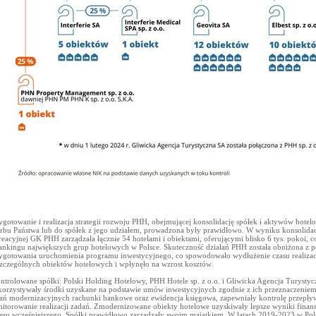
ygotowanie i realizacja strategii rozwoju PHH, obejmującej konsolidację spółek i aktywów hote
rbu Państwa lub do spółek z jego udziałem, prowadzona były prawidłowo. W wyniku konsolidac
reacyjnej GK PHH zarządzała łącznie 54 hotelami i obiektami, oferującymi blisko 6 tys. pokoi, c
ankingu największych grup hotelowych w Polsce. Skuteczność działań PHH została obniżona z 
ygotowania uruchomienia programu inwestycyjnego, co spowodowało wydłużenie czasu realizacj
zczególnych obiektów hotelowych i wpłynęło na wzrost kosztów.
ntrolowane spółki: Polski Holding Hotelowy, PHH Hotele sp. z o.o. i Gliwicka Agencja Turystyc
orzystywały środki uzyskane na podstawie umów inwestycyjnych zgodnie z ich przeznaczenie
ań modernizacyjnych rachunki bankowe oraz ewidencja księgowa, zapewniały kontrolę przepł
itorowanie realizacji zadań. Zmodernizowane obiekty hotelowe uzyskiwały lepsze wyniki fina
esu wcześniejszego. Spółki prawidłowo zarządzały swoim majątkiem. W latach 2019-2023 w Po