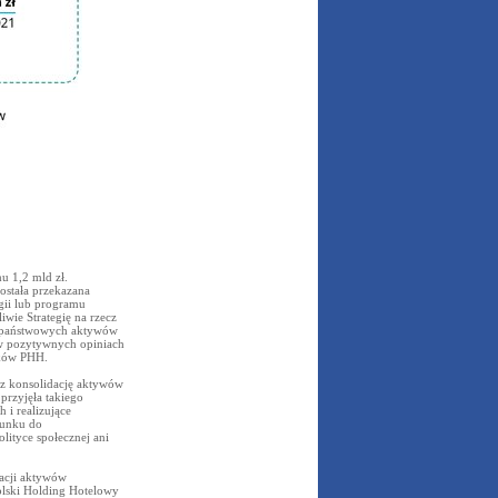
u 1,2 mld zł.
ostała przekazana
gii lub programu
iwie Strategię na rzecz
ia państwowych aktywów
w pozytywnych opiniach
sków PHH.
ez konsolidację aktywów
przyjęła takiego
i realizujące
sunku do
lityce społecznej ani
acji aktywów
olski Holding Hotelowy