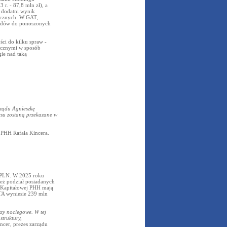
r. - 87,8 mln zł), a
 dodatni wynik
icznych. W GAT,
chodów do ponoszonych
ści do kilku spraw -
ycznymi w sposób
ie nad taką
ządu Agnieszkę
su zostaną przekazane w
 PHH Rafała Kincera.
d PLN. W 2025 roku
ież podział posiadanych
 Kapitałowej PHH mają
TA wyniesie 239 mln
kty noclegowe. W tej
struktury,
ncer, prezes zarządu