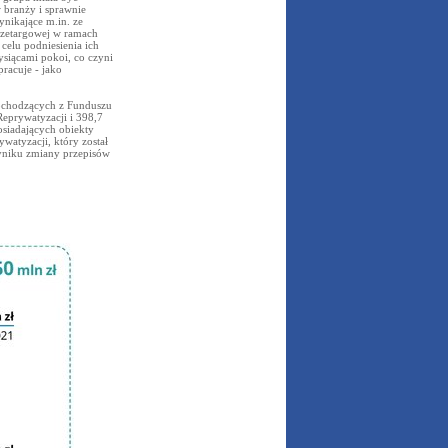
branży i sprawnie
ynikające m.in. ze
przetargowej w ramach
celu podniesienia ich
ysiącami pokoi, co czyni
racuje - jako
pochodzących z Funduszu
Reprywatyzacji i 398,7
osiadających obiekty
watyzacji, który został
yniku zmiany przepisów