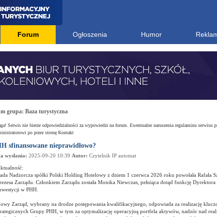
Forum
Ogłoszenia
Humor
Rekla
um grupa:
Baza turystyczna
a! Serwis nie bierze odpowiedzialności za wypowiedzi na forum. Ewentualne naruszenia regulaminu serwisu p
nistratorowi po przez stronę Kontakt
H sfinansowane nieprawidłowo?
a wysłania:
2025-09-20 10:39
Autor:
Czytelnik IP automat
ktualność:
ada Nadzorcza spółki Polski Holding Hotelowy z dniem 1 czerwca 2026 roku powołała Rafała S
rezesa Zarządu. Członkiem Zarządu została Monika Niewczas, pełniąca dotąd funkcję Dyrektora B
nwestycji w PHH.
owy Zarząd, wybrany na drodze postępowania kwalifikacyjnego, odpowiada za realizację kluc
trategicznych Grupy PHH, w tym za optymalizację operacyjną portfela aktywów, nadzór nad real