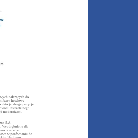
lowych należących do
ji bazy hotelowo-
o dało jej drugą pozycję
powodu nierzetelnego
i modernizacji
zna S.A.
m. Wyodrębnione dla
ywów środków i
nsowe w porównaniu do
lskim Holdingu