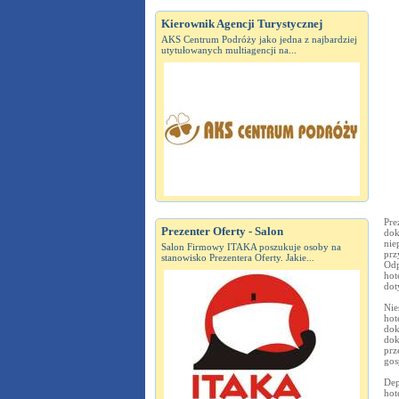
Kierownik Agencji Turystycznej
AKS Centrum Podróży jako jedna z najbardziej
utytułowanych multiagencji na...
Pre
Prezenter Oferty - Salon
dok
nie
Salon Firmowy ITAKA poszukuje osoby na
prz
stanowisko Prezentera Oferty. Jakie...
Odp
hot
dot
Nie
hot
dok
dok
prz
gos
Dep
hot