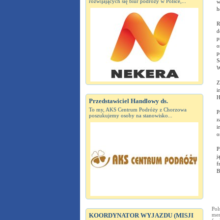
rozwijających się biur podróży w Polsce,...
w
h
R
d
p
o
p
S
W
Z
i
H
Przedstawiciel Handlowy ds.
To my, AKS Centrum Podróży z Chorzowa
P
poszukujemy osoby na stanowisko...
z
i
o
P
j
f
B
Pol
KOORDYNATOR WYJAZDU (MISJI
men