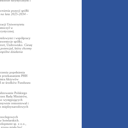
ektorze turystycznym i
cnienia pozycji spółki
ju na lata 2025-2034
-
acji Uniwersytetu
tniczył w
rystycznej.
otelowymi i współpracy
nwestycje spółki,
urort, Uzdrowisko.
Cieszę
 potencjał, który chcemy
 wspólne działania
rzeniu popełnienia
u z przekazaniem PHH
istra Aktywów
HH ze środków Funduszu
alizowanie Polskiego
rzez Radę Ministrów,
imo występujących
cesywnie remontował i
ach międzynarodowych
i noclegowych
 hotelarskich.
lopment sp. z o.o.,
 grupa miała być