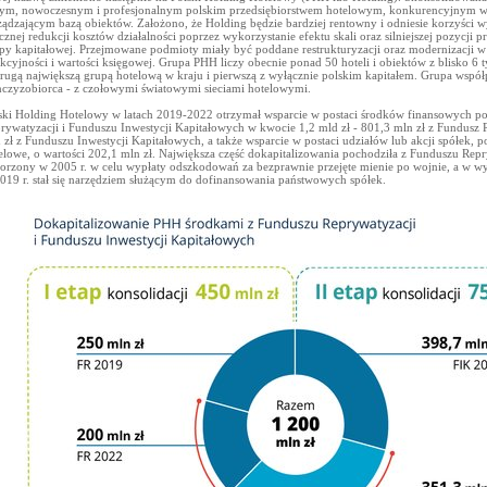
nym, nowoczesnym i profesjonalnym polskim przedsiębiorstwem hotelowym, konkurencyjnym w 
ządzającym bazą obiektów. Założono, że Holding będzie bardziej rentowny i odniesie korzyści w
cznej redukcji kosztów działalności poprzez wykorzystanie efektu skali oraz silniejszej pozycji 
py kapitałowej. Przejmowane podmioty miały być poddane restrukturyzacji oraz modernizacji w 
akcyjności i wartości księgowej. Grupa PHH liczy obecnie ponad 50 hoteli i obiektów z blisko 6 t
drugą największą grupą hotelową w kraju i pierwszą z wyłącznie polskim kapitałem. Grupa współp
nczyzobiorca - z czołowymi światowymi sieciami hotelowymi.
ski Holding Hotelowy w latach 2019-2022 otrzymał wsparcie w postaci środków finansowych 
rywatyzacji i Funduszu Inwestycji Kapitałowych w kwocie 1,2 mld zł - 801,3 mln zł z Fundusz 
 zł z Funduszu Inwestycji Kapitałowych, a także wsparcie w postaci udziałów lub akcji spółek, p
elowe, o wartości 202,1 mln zł. Największa część dokapitalizowania pochodziła z Funduszu Repry
orzony w 2005 r. w celu wypłaty odszkodowań za bezprawnie przejęte mienie po wojnie, a w w
019 r. stał się narzędziem służącym do dofinansowania państwowych spółek.