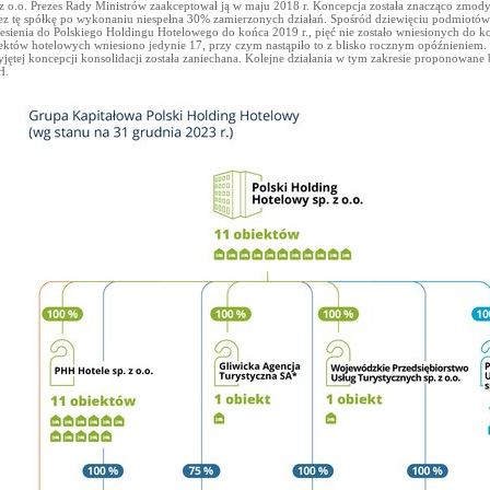
 z o.o. Prezes Rady Ministrów zaakceptował ją w maju 2018 r. Koncepcja została znacząco zmod
ez tę spółkę po wykonaniu niespełna 30% zamierzonych działań. Spośród dziewięciu podmiotó
esienia do Polskiego Holdingu Hotelowego do końca 2019 r., pięć nie zostało wniesionych do k
ektów hotelowych wniesiono jedynie 17, przy czym nastąpiło to z blisko rocznym opóźnieniem. D
yjętej koncepcji konsolidacji została zaniechana. Kolejne działania w tym zakresie proponowane 
H.