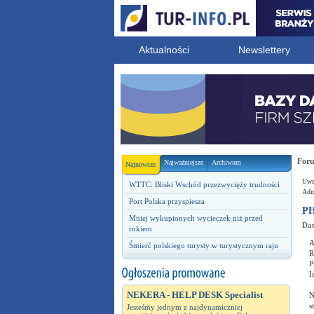
Aktualności
Newslettery
For
Najważniejsze
Archiwum
Najnowsze
Uwag
WTTC: Bliski Wschód przezwycięży trudności
Admi
Port Polska przyspiesza
PH
Mniej wykupionych wycieczek niż przed
Dat
rokiem
A
Śmierć polskiego turysty w turystycznym raju
R
P
I
NEKERA - HELP DESK Specialist
N
s
Jesteśmy jednym z najdynamiczniej