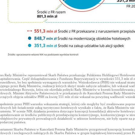
zes Rady Ministrów reprezentował Skarb Państwa przekazując Polskiemu Holdingowi Hotelowem
apitalizowania. Część dokapitalizowania z Funduszu Reprywatyzacji w wysokości 551,3 mln zł z
prawidłowo, bo bez spełnienia wymaganych warunków. Wnioskodawca (PHH) nie wskazał strate
yjętego przez Radę Ministrów, realizacji których służyć miało nabycie udziałów, lub wskazał wadl
owiedzialnego Rozwoju, która nie określała polityki Rady Ministrów w kwestii konsolidowan
elowych. Minister Aktywów Państwowych w przekazanych do Kancelarii Prezesa Rady Ministró
yczących objęcia udziałów PHH za kwotę 551 mln zł nie wskazał na powyższą wadliwość wnio
spełnienie przez PHH warunku wskazania strategii, której cele mogłyby być zrealizowane poprz
elowych lub świadczenie usług turystyczno-hotelowych wynikało z faktu, że Rada Ministrów nie 
umentu. W ocenie NIK działania premiera dotyczące koncepcji konsolidacji aktywów hotelowych 
apitalizowanie ze środków publicznych przedsięwzięcia komercyjnego, konkurencyjnego w sto
edsiębiorców prywatnych prowadzących działalność w sektorze hotelowym, nie były oparte na po
podarczej państwa.
artament Skarbu Państwa w Kancelarii Prezesa Rady Ministrów przygotował koncepcję konsolid
elowych i noclegowych należących do Skarbu Państwa w grupie kapitałowej kierowanej przez P