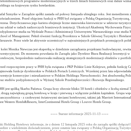
ielomilionowych programów modernizacyjnych w trzech liniach biznesowych oraz dalsze wzmac
oldingu na krajowym rynku hotelarskim.
afał Szmytke w Zarządzie spółki zasiada od połowy listopada ubiegłego roku. Jest menedżerem z
oświadczeniem. Przed objęciem funkcji w PHH był związany z Polską Organizacją Turystyczną, g
rezesa. Dotychczasowa jego kariera obejmuje liczne stanowiska kierownicze w sektorze turystyc
raz udział w radach nadzorczych branżowych instytucji. Ukończył Akademię Wychowania Fizyc
odyplomowe studia na Wydziale Prawa i Administracji Uniwersytetu Warszawskiego oraz studi
chool of Management. Pełnił również funkcję Prorektora w Szkole Głównej Turystyki i Hotelarst
arszawie. Przez wiele lat aktywnie uczestniczył w najważniejszych projektach promujących polsk
 kolei Monika Niewczas jest ekspertką w dziedzinie zarządzania projektami budowlanymi, rewita
nwestycyjnymi. Do momentu powołania do Zarządu jako Dyrektor Biura Realizacji Inwestycji w
otelowym, bezpośrednio nadzorowała realizację strategicznych modernizacji obiektów z portfol
rzed rozpoczęciem pracy w PHH była związana z PKP Polskie Linie Kolejowe, pełniła funkcję C
ajmowała funkcje dyrektorskie w Polskich Portach Lotniczych. Wcześniej przez lata odpowiadał
nwestycje komercyjne i mieszkaniowe w Polskim Holdingu Nieruchomości. Jest absolwentką Poli
raz studiów podyplomowych w Wyższej Szkole Przedsiębiorczości i Rozwoju Regionalnego.
HH jest spółką Skarbu Państwa. Grupa liczy obecnie blisko 50 hoteli i obiektów z liczbą niemal 5
ą drugą największą grupą hotelową w kraju i pierwszą z wyłącznie polskim kapitałem. Grupa wspó
ranczyzobiorca - z czołowymi światowymi sieciami hotelowymi, takimi jak Marriott International,
est Western Hotels&Resorts, InterContinental Hotels Group i Louvre Hotels Group.
»»»» Starsze informacje 2025-11-13 ««««
ski Holding Hotelowy informuje, że z dniem 12 listopada 2025 roku do zarządu spółki dołączył 
edżer z wieloletnim doświadczeniem, przez ostatnie lata związany z Polską Organizacją Turystyc