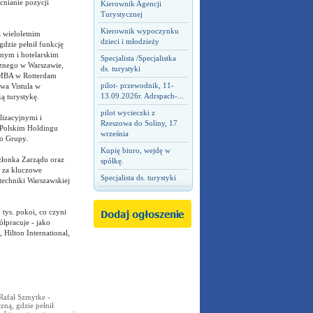
nianie pozycji
Kierownik Agencji
Turystycznej
Kierownik wypoczynku
 wieloletnim
dzieci i młodzieży
dzie pełnił funkcję
znym i hotelarskim
Specjalista /Specjalistka
znego w Warszawie,
ds. turystyki
a MBA w Rotterdam
pilot- przewodnik, 11-
wa Vistula w
13.09.2026r. Adrspach-...
ą turystykę.
pilot wycieczki z
lizacyjnymi i
Rzeszowa do Soliny, 17
 Polskim Holdingu
września
io Grupy.
Kupię biuro, wejdę w
złonka Zarządu oraz
spółkę.
a za kluczowe
Specjalista ds. turystyki
techniki Warszawskiej
 tys. pokoi, co czyni
łpracuje - jako
 Hilton International,
Rafał Szmytke -
zną, gdzie pełnił