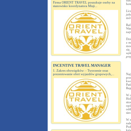
fun
Firma ORIENT TRAVEL poszukuje osoby na
hot
stanowisko koordynatora Misji...
Lic
jak
mów
Raf
War
naj
Dzi
z m
mod
się
wyk
prz
INCENTIVE TRAVEL MANAGER
1. Zakres obowiązków: - Tworzenie oraz
prezentowanie ofert wyjazdów grupowych,...
Naj
prz
kwo
Pań
Rep
W o
Hol
str
opó
odd
sie
W m
nal
Pod
któ