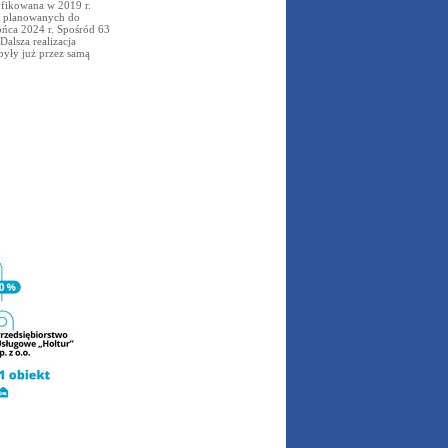
yfikowana w 2019 r.
w planowanych do
ońca 2024 r. Spośród 63
alsza realizacja
były już przez samą