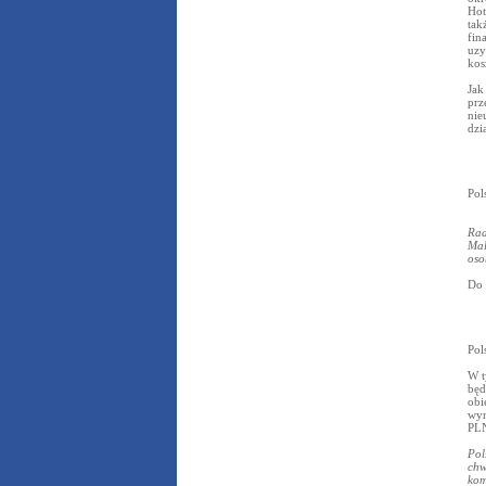
Hot
tak
fin
uzy
kos
Jak
prz
nie
dzi
Pol
Rad
Mal
oso
Do 
Pol
W t
będ
obi
wyn
PL
Pol
chw
kom