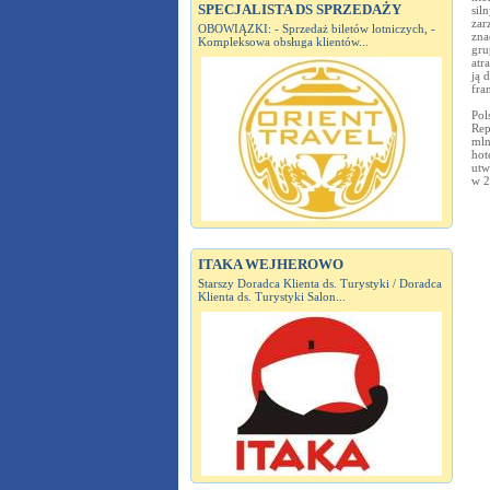
SPECJALISTA DS SPRZEDAŻY
sil
zar
OBOWIĄZKI: - Sprzedaż biletów lotniczych, -
zna
Kompleksowa obsługa klientów...
gru
atr
ją 
fra
Pol
Rep
mln
hot
utw
w 2
ITAKA WEJHEROWO
Starszy Doradca Klienta ds. Turystyki / Doradca
Klienta ds. Turystyki Salon...