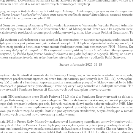
kcję prezesa. Dotychczasowa kariera Rafała Szmytke obejmuje liczne stanowiska kierownicze w s
elarskim oraz udział w radach nadzorczych branżowych instytucji.
zymy, że wejście Rafała do zarządu Polskiego Holdingu Hotelowego przyczyni się do dalszego umo
o lidera branży hotelarskiej w Polsce oraz wesprze realizację naszej długofalowej strategii rozwo
i Rafał Kincer, prezes zarządu PHH.
ał Szmytke ukończył Akademię Wychowania Fizycznego w Warszawie, Wydział Prawa i Administr
szawskiego oraz studia MBA w Rotterdam School of Management. Przez wiele lat aktywnie uczes
ważniejszych projektach promujących polską turystykę, m.in. jako prezes Polskiej Organizacji Tu
ęki swojemu doświadczeniu oraz szerokim kompetencjom w zakresie zarządzania podmiotami h
iędzynarodowymi partnerami, jako członek zarządu PHH będzie odpowiadał za dalszy rozwój i i
ernizację portfela hoteli oraz wzmocnienie funkcjonowania linii biznesowych PHH - Miasto, K
, że mogę dołączyć do zespołu PHH i wspierać rozwój polskiej branży hotelarskiej. Mamy ogromny
orzystać, by Polska była jeszcze bardziej widoczna na globalnej mapie turystyki. Wierzę, że nasze
yniosą wymierne korzyści nie tylko hotelom, ale całej gospodarce
- podkreśla Rafał Szmytke.
Starsze informacje 2025-09-19
wyższa Izba Kontroli skierowała do Prokuratury Okręgowej w Warszawie zawiadomienie o podej
estępstwa przekroczenia uprawnień przez funkcjonariuszy publicznych (art. 231 kk), w związk
ty 551,3 mln zł z Funduszu Reprywatyzacji z naruszeniem przepisów. Skierowano także do Min
stwowych o prowadzenie prawidłowej i rzetelnej weryfikacji wniosków o dokapitalizowanie P
rywatyzacji i Funduszu Inwestycji Kapitałowych pod względem merytorycznym.
pinii NIK przekazanie przez Skarb Państwa 551,3 mln zł z Funduszu Reprywatyzacji na dokapit
dingu Hotelowego sp. z o.o. było nielegalne. Nie została bowiem wskazana, ani nawet przyjęta p
ategia (lub program) wskazująca cele, których realizacji służyć miało nabycie udziałów PHH. M
źnień, PHH zrealizował zaplanowane przejęcia spółek posiadających obiekty hotelowe oraz suk
awał po modernizacji do użytku hotele o podwyższonym standardzie, w tym działające w ram
ci hotelowych oraz pod nowo utworzoną marką własną.
aju 2018 r. Prezes Rady Ministrów zaakceptował koncepcję konsolidacji aktywów hotelowych 
eżących do Skarbu Państwa. Celem była poprawa wykorzystania potencjału posiadanych obiektów
miotem konsolidującym została posiadająca doświadczenie branżowe spółka Chopin Airport Deve
rej nazwę zmieniono następnie na Polski Holding Hotelowy (PHH lub Holding). Skonsolidowana