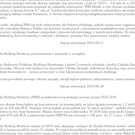
elowym znacząco wzrosły aktywa, kapitały oraz przychody i zysk (w 2019 r. - 5,9 mln zł, w 2023 
że ponad siedmiokrotnie poprawił się wskaźnik rentowności. PHH Hotele w tym okresie uzyskała
ansowy w łącznej kwocie 8,7 mln zł. Uzyskiwała także korzystne wielkości wskaźników ekonom
skującej słabsze wyniki finansowe, w okresie objętym kontrolą nastąpiła poprawa relacji przy
ztów.
 widać, działania PHH nie były niekorzystne dla Państwa Polskiego, jednak można mieć wątpliwo
ede wszystkim Państwo Polskie nie powinno konkurować z prywatnymi przedsiębiorcami turyst
uczciwy, uzyskując fundusze niezgodnie z prawem lub korzystając z innych przywilejów. Po drug
ałalnością, dość nowatorską w zakresie i działaniu, powinien być sprawowany rzetelny nadzór.
Starsze informacje 2025-09-11
ski Holding Hotelowy poinformował o zmianach w zarządzie.
a Nadzorcza Polskiego Holdingu Hotelowego z dniem 5 września odwołała z funkcji Członka Zar
inowską. Obecnie trwa konkurs na stanowisko Członka Zarządu. Informacje dotyczące tego proce
bnym komunikacie.
- można przeczytać w dość lakonicznym komunikacie holdingu.
czasu powołania nowego członka zarządu, zarząd będzie pełniony jednoosobowo, przez prezesa
Starsze informacje 2025-06-29
ski Holding Hotelowy (PHH) przedstawił nową strategię rozwoju na lata 2025-2034.
ym okresie firma będzie się koncentrować na inwestycjach, na które łącznie przeznaczy 1,2 ml
zie to 220 mln PLN. Strategia, której hasłem przewodnim jest "Z natury gościnni", zakłada równ
ektów na trzy linie biznesowe: Miasto, Kurort oraz Uzdrowisko. W 2034 roku przychody Grupy
ieść 879 mln PLN, a planowana marża EBIDTA ma wzrosnąć o 156 proc. do 27,5 proc. i EBID
N.
ski Holding Hotelowy istnieje od 2019 roku, skupiając należące do Skarbu Państwa hotele i obie
ili w naszym portfolio mamy 53 obiekty. Po etapie konsolidacji przyszła pora na uporządkowanie 
ercjalizację oraz wzmocnienie naszej pozycji lidera rynku hotelarskiego w Polsce
- mówi Rafał Ki