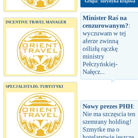
Grupa: Turystyka krajowa
Minister Raś na
INCENTIVE TRAVEL MANAGER
cenzurowanym?
:
wyczuwam w tej
aferze zwinną
oślizłą rączkę
ministry
Pełczyńskiej-
Nałęcz...
SPECJALISTA DS. TURYSTYKI
Nowy prezes PHH
:
Nie ma szczęscia ten
szemrany holding!
Szmytke ma o
hotelarstwie jeszcze