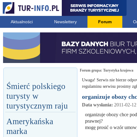
Aktualności
Newslettery
Forum
O
Forum grupa:
Turystyka krajowa
Uwaga! Serwis nie bierze odpo
Śmierć polskiego
regulaminu serwisu prosimy zgł
turysty w
organizuje obozy ch
turystycznym raju
Data wysłania:
2011-02-12
organizuje obozy chce pod
Amerykańska
prawnej?
mogę prosić o wzór umow
marka