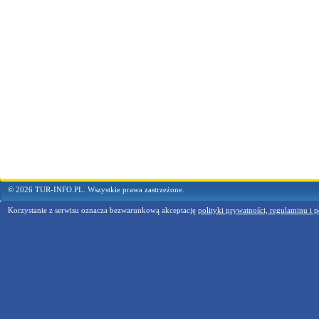
© 2026 TUR-INFO.PL. Wszystkie prawa zastrzeżone.
Korzystanie z serwisu oznacza bezwarunkową akceptację
polityki prywatności, regulaminu i p