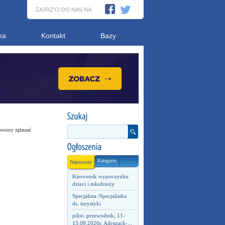
ZAJRZYJ DO NAS NA:
ma
Kontakt
Bazy
rosimy zgłaszać
Kategorie
Najnowsze
Kierownik wypoczynku
dzieci i młodzieży
Specjalista /Specjalistka
ds. turystyki
pilot- przewodnik, 11-
13.09.2026r. Adrspach-...