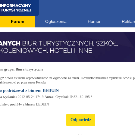
Forum
Ogłoszenia
Humor
Rekla
um grupa:
Biura turystyczne
a! Serwis nie bierze odpowiedzialności za wypowiedzi na forum. Ewentualne naruszenia regulaminu serwisu p
nistratorowi po przez stronę Kontakt
o podróżował z biurem BEDUIN
a wysłania:
2012-05-24 17:19
Autor:
Czytelnik IP 82.160.195.*
pinie o podróży z biurem BEDUIN
Odpowiedz