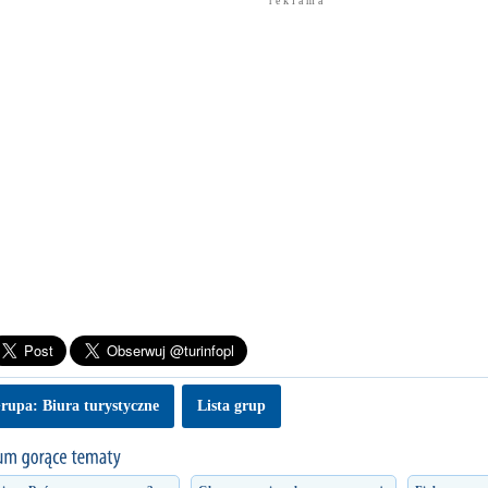
r e k l a m a
rupa: Biura turystyczne
Lista grup