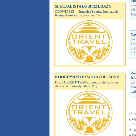
Min
wyc
SPECJALISTA DS SPRZEDAŻY
ośl
OBOWIĄZKI: - Sprzedaż biletów lotniczych, -
Nał
Kompleksowa obsługa klientów...
No
ten
hot
niż
dop
Zm
KOORDYNATOR WYJAZDU (MISJI
Izb
głó
Firma ORIENT TRAVEL poszukuje osoby na
stanowisko koordynatora Misji...
tem
amb
Linie
Z Wa
już 
Ruch 
w se