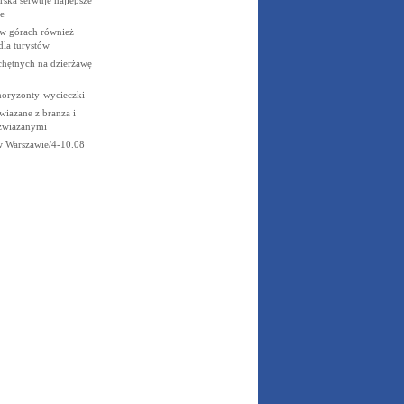
e
w górach również
dla turystów
chętnych na dzierżawę
horyzonty-wycieczki
wiazane z branza i
 zwiazanymi
w Warszawie/4-10.08