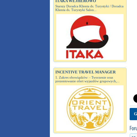
ITAKA WEJHEROWO
Starszy Doradca Klienta ds. Turystyki / Doradca
Klienta ds. Turystyki Salon...
INCENTIVE TRAVEL MANAGER
1. Zakres obowiązków: - Tworzenie oraz
prezentowanie ofert wyjazdów grupowych,...
G