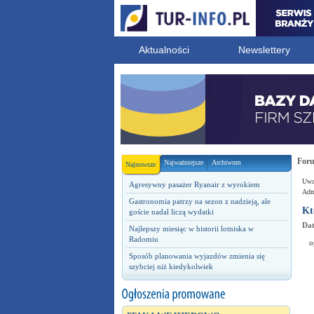
Aktualności
Newslettery
For
Najważniejsze
Archiwum
Najnowsze
Uwag
Agresywny pasażer Ryanair z wyrokiem
Admi
Gastronomia patrzy na sezon z nadzieją, ale
Kt
goście nadal liczą wydatki
Dat
Najlepszy miesiąc w historii lotniska w
Radomiu
o
Sposób planowania wyjazdów zmienia się
szybciej niż kiedykolwiek