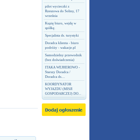
pilot wycieczki z
Rzeszowa do Soliny, 17
września
Kupię biuro, wejdę w
spółkę.
Specjalista ds. turystyki
Doradca klienta - biuro
podróży - wakacje.pl
Samodzielny przewodnik
(bez doświadczenia)
ITAKA WEJHEROWO -
Starszy Doradca /
Doradca ds....
KOORDYNATOR
WYJAZDU (MISJI
GOSPODARCZEJ) DO...