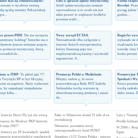
ister Raś na cenzurowanym?
:
Głos w sprawie opłaty turystycznej
:
Fixbus rozpo
zuwam w tej aferze zwinną
Jeżeli opłata turystyczna zostanie
Revolut
: Pomy
izłą rączkę ministry Pełczyńskiej-
wprowadzona /a to wcale nie jest
pociąg jedzie 
ęcz...
takie pewne/ to większosć środków
godzin...
powinna trafić...
wy prezes PHH
: Nie ma szczęscia
Nowy zarząd ECTAA
:
RegioJet wyco
 szemrany holding! Szmytke ma o
Niewiadomski dba wyłącznie o
wykazało sie 
elarstwie jeszcze mniejsze pojęcie,
interesy dużych touroperatorów,
zwalczaniu kon
 o promocji turystycznej, ktorą
którzy finansują jego tzw
wzrosły ceny 
rowadził do...
międzynarodową karierę i wycieczki
kroku pewnie j
zagraniczne. A...
iany w ITRP
: To jakieś jaja !!!!
Promocja Polski w Mediolanie
:
Promocyjny P
a Turystyki RP to byt fikcyjny,
Miejmy nadzie ę, że nowa
Spotkań i Wy
wnie na papierze. Służy wyłacznie
przewodnicząca Rady POT Izabela
Krucz prezes
u, by zaspakajać niespełnione
Stelmańska trochę rozrusza tą
trochę zaskaku
icje kilku...
zbiurokratyzowaną strukturę i zmusi
słabo znana. D
do...
 lotnicze Direct Fly już nie wrócą
Pałac w Wilanowie dostał 25 mln zł na
Lato z "Gazet
rewitalizację
rszawy do Moskwy PKP Intercity
Perełki kulina
od maja 2007!
Warszawa: powstanie nowy
W 2006 r. Rosj
czterogwiazdkowy hotel PUHiT
lotniczy po III kwartałach: spadek
Egipt
gmencie przewoźników regularnych
Amadeus i LCC Grupa Polska - umowa
Karczma Mazur