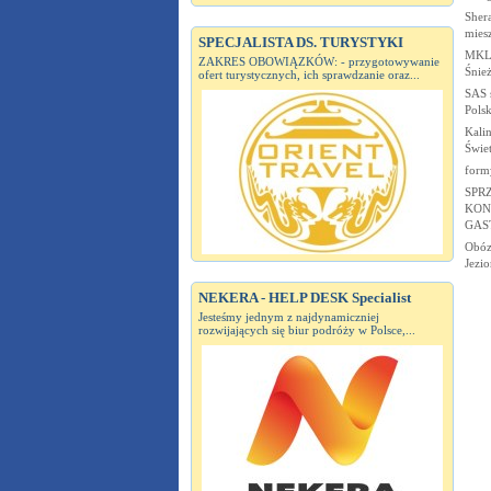
Shera
mies
SPECJALISTA DS. TURYSTYKI
MKL 
ZAKRES OBOWIĄZKÓW: - przygotowywanie
Śnież
ofert turystycznych, ich sprawdzanie oraz...
SAS s
Pols
Kalin
Świe
form
SPR
KON
GAS
Obóz 
Jezio
NEKERA - HELP DESK Specialist
Jesteśmy jednym z najdynamiczniej
rozwijających się biur podróży w Polsce,...