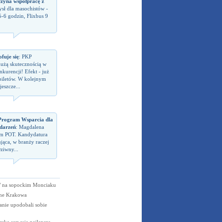
czyna współpracę z
sł dla masochistów -
5-6 godzin, Flixbus 9
fuje się
: PKP
dużą skutecznością w
kurencji! Efekt - już
biletów. W kolejnym
eszcze...
rogram Wsparcia dla
darzeń
: Magdalena
em POT. Kandydatura
jąca, w branży raczej
ziwny...
ą" na sopockim Monciaku
rne Krakowa
anie upodobali sobie
ska serwuje najlepsze