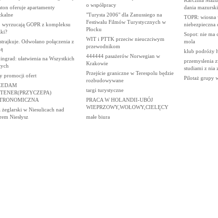
o współpracy
ton oferuje apartamenty
dania mazurski
zkalne
"Turysta 2006" dla Zanussiego na
TOPR: wiosna 
Festiwalu Filmów Turystycznych w
wyrzucają GOPR z kompleksu
niebezpieczna 
Płocku
ki?
Sopot: nie ma 
WIT i PTTK przeciw nieuczciwym
trajkuje. Odwołano połączenia z
mola
przewodnikom
ką
klub podróży 
444444 pasażerów Norwegian w
ingrad: ułatwienia na Wszystkich
przemyslenia z
Krakowie
tych
studiami z nia
Przejście graniczne w Terespolu będzie
y promocji ofert
Pilotaż grupy 
rozbudowywane
ZEDAM
targi turystyczne
TENER(PRZYCZEPA)
TRONOMICZNA
PRACA W HOLANDII-UBÓJ
WIEPRZOWY,WOŁOWY,CIELĘCY
żeglarski w Niesulicach nad
rem Niesłysz
małe biura