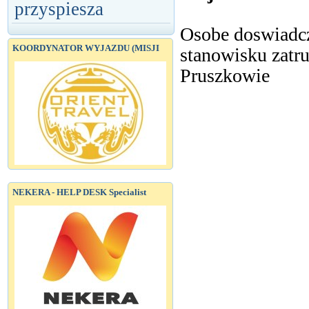
przyspiesza
Osobe doswiadc
KOORDYNATOR WYJAZDU (MISJI
stanowisku zatr
Pruszkowie
NEKERA - HELP DESK Specialist