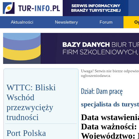
Aktualności
Newslettery
Forum
O
Uwaga! Serwis nie bierze odpowied
ogłoszeniodawca.
WTTC: Bliski
Wschód
specjalista ds turys
przezwycięży
Data wstawieni
trudności
Data ważności:
Port Polska
Województwo: