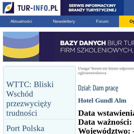
Aktualności
Newslettery
Forum
O
Uwaga! Serwis nie bierze odpowied
ogłoszeniodawca.
WTTC: Bliski
Wschód
Hotel Gundl Alm
przezwycięży
Data wstawieni
trudności
Data ważności:
Port Polska
Województwo: