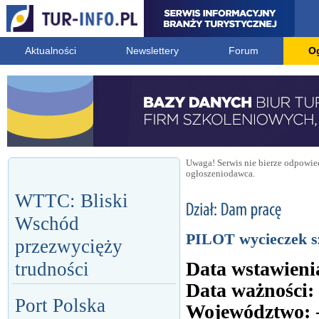
Aktualności
Newslettery
Forum
O
Uwaga! Serwis nie bierze odpowied
ogłoszeniodawca.
WTTC: Bliski
Wschód
PILOT wycieczek s
przezwycięży
Data wstawieni
trudności
Data ważności:
Port Polska
Województwo: