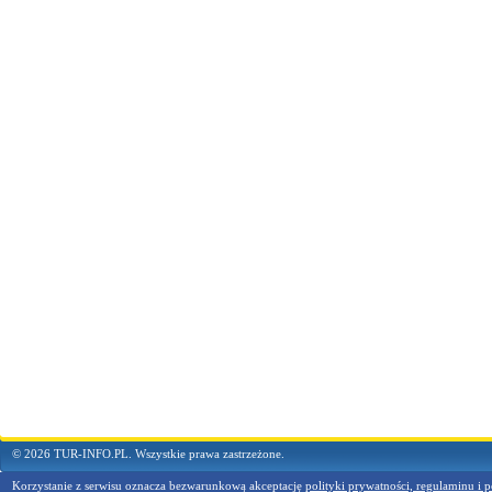
© 2026 TUR-INFO.PL. Wszystkie prawa zastrzeżone.
Korzystanie z serwisu oznacza bezwarunkową akceptację
polityki prywatności, regulaminu i p