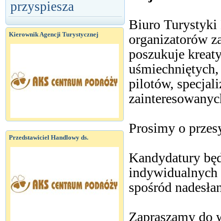
przyspiesza
Biuro Turystyki
Kierownik Agencji Turystycznej
organizatorów z
poszukuje kreat
uśmiechniętych,
pilotów, specjal
zainteresowanyc
Prosimy o przes
Przedstawiciel Handlowy ds.
Kandydatury będ
indywidualnych
spośród nadesła
Zapraszamy do w