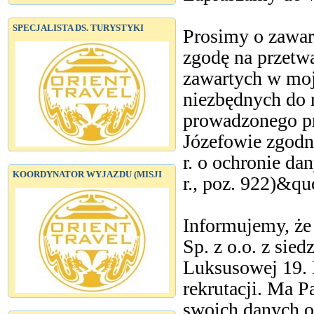
SPECJALISTA DS. TURYSTYKI
Prosimy o zawa
zgodę na przetw
zawartych w moje
niezbędnych do r
prowadzonego pr
Józefowie zgodni
r. o ochronie da
KOORDYNATOR WYJAZDU (MISJI
r., poz. 922)&quo
Informujemy, że
Sp. z o.o. z sied
Luksusowej 19. 
rekrutacji. Ma P
swoich danych o