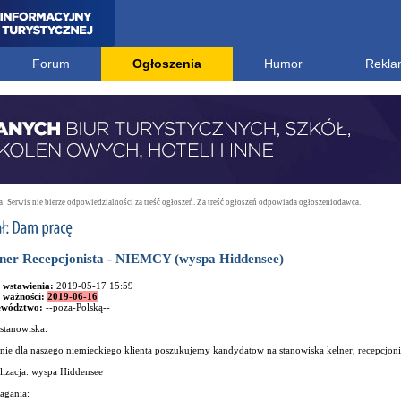
Forum
Ogłoszenia
Humor
Rekla
 Serwis nie bierze odpowiedzialności za treść ogłoszeń. Za treść ogłoszeń odpowiada ogłoszeniodawca.
ner Recepcjonista - NIEMCY (wyspa Hiddensee)
 wstawienia:
2019-05-17 15:59
 ważności:
2019-06-16
ewództwo:
--poza-Polską--
stanowiska:
ie dla naszego niemieckiego klienta poszukujemy kandydatow na stanowiska kelner, recepcjonis
lizacja: wyspa Hiddensee
gania: