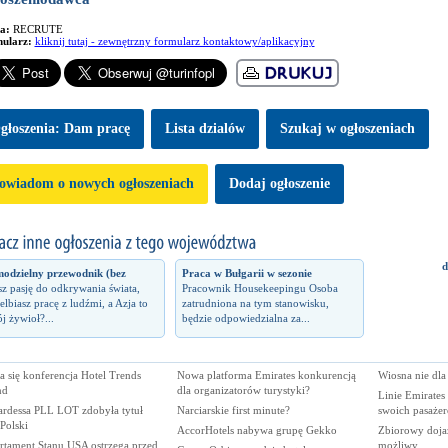
ma:
RECRUTE
ularz:
kliknij tutaj - zewnętrzny formularz kontaktowy/aplikacyjny
głoszenia: Dam pracę
Lista dzialów
Szukaj w ogłoszeniach
owiadom o nowych ogłoszeniach
Dodaj ogłoszenie
d
odzielny przewodnik (bez
Praca w Bułgarii w sezonie
z pasję do odkrywania świata,
Pracownik Housekeepingu Osoba
elbiasz pracę z ludźmi, a Azja to
zatrudniona na tym stanowisku,
j żywioł?...
będzie odpowiedzialna za...
a się konferencja Hotel Trends
Nowa platforma Emirates konkurencją
Wiosna nie dla
nd
dla organizatorów turystyki?
Linie Emirates
ardessa PLL LOT zdobyła tytuł
Narciarskie first minute?
swoich pasaże
Polski
AccorHotels nabywa grupę Gekko
Zbiorowy dojaz
rtament Stanu USA ostrzega przed
możliwy