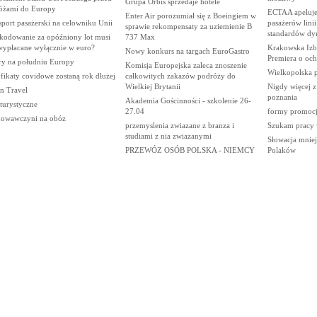
Grupa Orbis sprzedaje hotele
óżami do Europy
ECTAA apeluje
Enter Air porozumiał się z Boeingiem w
port pasażerski na celowniku Unii
pasażerów linii
sprawie rekompensaty za uziemienie B
standardów dyr
kodowanie za opóźniony lot musi
737 Max
wypłacane wyłącznie w euro?
Krakowska Izba
Nowy konkurs na targach EuroGastro
Premiera o och
ry na południu Europy
Komisja Europejska zaleca znoszenie
Wielkopolska 
fikaty covidowe zostaną rok dłużej
całkowitych zakazów podróży do
Wielkiej Brytanii
Nigdy więcej z
n Travel
poznania
Akademia Gościnności - szkolenie 26-
 turystyczne
27.04
formy promocji
owawczyni na obóz
przemyslenia zwiazane z branza i
Szukam pracy 
studiami z nia zwiazanymi
Słowacja mniej
PRZEWÓZ OSÓB POLSKA - NIEMCY
Polaków