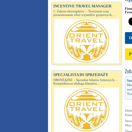
INCENTIVE TRAVEL MANAGER
Fir
1. Zakres obowiązków: - Tworzenie oraz
Form
prezentowanie ofert wyjazdów grupowych,...
O
P
SPECJALISTA DS SPRZEDAŻY
OBOWIĄZKI: - Sprzedaż biletów lotniczych, -
Sam
Kompleksowa obsługa klientów...
Mas
uwi
Twó
Zbliż
Pola
Stew
Miss 
Depa