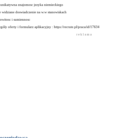
unikatywna znajomosc jezyka niemieckiego
e widziane doswiadczenie na w.w stanowiskach
owitosc i sumiennosc
góły oferty i formularz aplikacyjny : https://recrute.pl/praca/id/17634
r e k l a m a
oszeniodawca