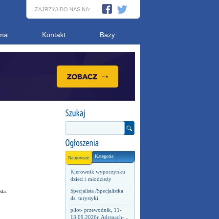
ZAJRZYJ DO NAS NA:
ma
Kontakt
Bazy
Kategorie
Najnowsze
Kierownik wypoczynku
dzieci i młodzieży
Specjalista /Specjalistka
ta.
ds. turystyki
pilot- przewodnik, 11-
13.09.2026r. Adrspach-...