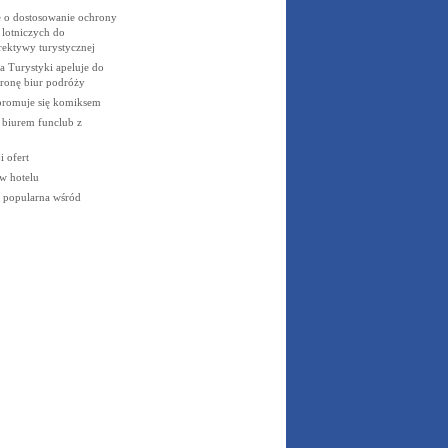
 o dostosowanie ochrony
 lotniczych do
ektywy turystycznej
 Turystyki apeluje do
ronę biur podróży
promuje się komiksem
 biurem funclub z
 ofert
w hotelu
 popularna wśród