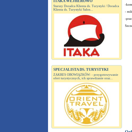
ITAKA WEJHEROWO
-kom
Starszy Doradca Klienta ds. Turystyki / Doradca
Klienta ds. Turystyki Salon...
- mil
-prac
Szcze
SPECJALISTA DS. TURYSTYKI
ZAKRES OBOWIĄZKÓW: - przygotowywanie
ofert turystycznych, ich sprawdzanie oraz...
Ogł