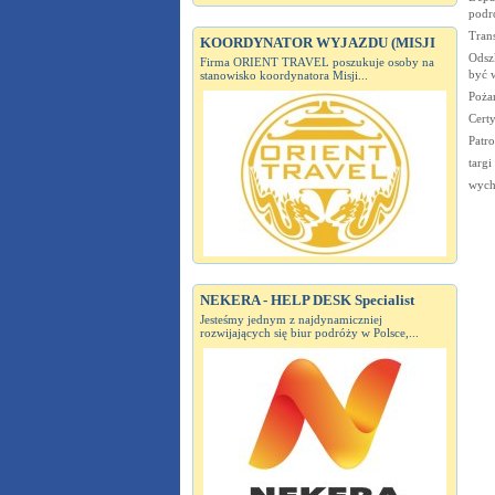
podr
Trans
KOORDYNATOR WYJAZDU (MISJI
Odsz
Firma ORIENT TRAVEL poszukuje osoby na
być 
stanowisko koordynatora Misji...
Poża
Certy
Patro
targi
wych
NEKERA - HELP DESK Specialist
Jesteśmy jednym z najdynamiczniej
rozwijających się biur podróży w Polsce,...