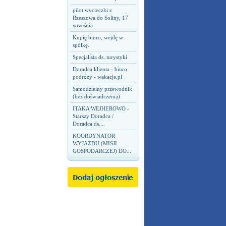
pilot wycieczki z
Rzeszowa do Soliny, 17
września
Kupię biuro, wejdę w
spółkę.
Specjalista ds. turystyki
Doradca klienta - biuro
podróży - wakacje.pl
Samodzielny przewodnik
(bez doświadczenia)
ITAKA WEJHEROWO -
Starszy Doradca /
Doradca ds....
KOORDYNATOR
WYJAZDU (MISJI
GOSPODARCZEJ) DO...