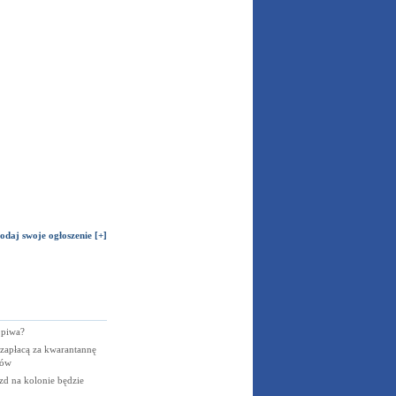
odaj swoje ogłoszenie [+]
 piwa?
 zapłacą za kwarantannę
rów
d na kolonie będzie