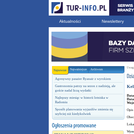
Aktualności
Newslettery
Uwaga!
Najważniejsze
Archiwum
Najnowsze
Agresywny pasażer Ryanair z wyrokiem
Gastronomia patrzy na sezon z nadzieją, ale
Kel
goście nadal liczą wydatki
Data
Najlepszy miesiąc w historii lotniska w
Data
Radomiu
Woj
Sposób planowania wyjazdów zmienia się
Opis 
szybciej niż kiedykolwiek
Obecn
Loka
Wyma