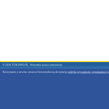
© 2026 TUR-INFO.PL. Wszystkie prawa zastrzeżone.
Korzystanie z serwisu oznacza bezwarunkową akceptację
polityki prywatności, regulaminu i p