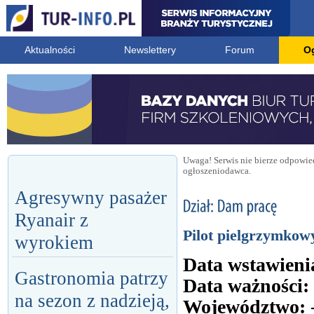
Aktualności
Newslettery
Forum
O
Uwaga! Serwis nie bierze odpowied
ogłoszeniodawca.
Agresywny pasażer
Ryanair z
Pilot pielgrzymkow
wyrokiem
Data wstawieni
Gastronomia patrzy
Data ważności:
na sezon z nadzieją,
Województwo: