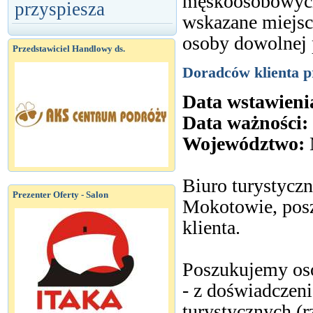
męskoosobowych
przyspiesza
wskazane miejsc
osoby dowolnej 
Przedstawiciel Handlowy ds.
Doradców klienta 
Data wstawieni
Data ważności:
Województwo:
Biuro turystycz
Prezenter Oferty - Salon
Mokotowie, pos
klienta.
Poszukujemy os
- z doświadczen
turystycznych (r