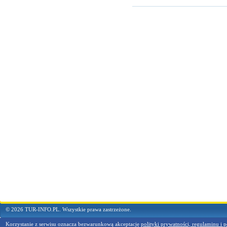
© 2026 TUR-INFO.PL. Wszystkie prawa zastrzeżone.
Korzystanie z serwisu oznacza bezwarunkową akceptację
polityki prywatności, regulaminu i p