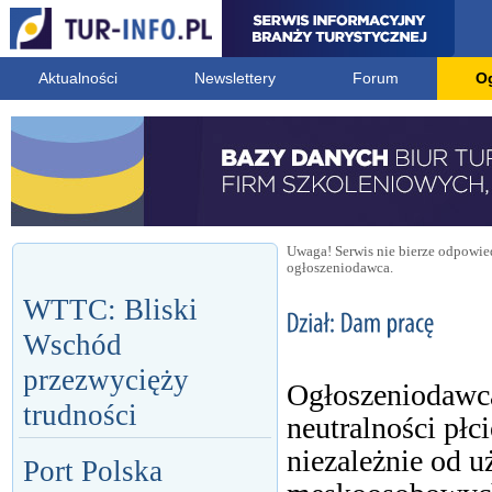
Aktualności
Newslettery
Forum
O
Uwaga! Serwis nie bierze odpowied
ogłoszeniodawca.
WTTC: Bliski
Wschód
przezwycięży
Ogłoszeniodawca
trudności
neutralności płc
niezależnie od 
Port Polska