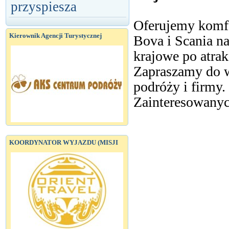
przyspiesza
Oferujemy komfo
Kierownik Agencji Turystycznej
Bova i Scania n
krajowe po atra
Zapraszamy do w
podróży i firmy.
Zainteresowanyc
KOORDYNATOR WYJAZDU (MISJI