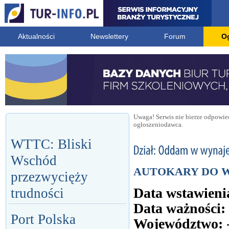
Aktualności
Newslettery
Forum
O
Uwaga! Serwis nie bierze odpowied
ogłoszeniodawca.
WTTC: Bliski
Wschód
AUTOKARY DO 
przezwycięży
Data wstawieni
trudności
Data ważności:
Port Polska
Województwo: