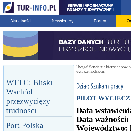
Aktualności
Newslettery
Forum
O
Uwaga! Serwis nie bierze odpowied
ogłoszeniodawca.
WTTC: Bliski
Wschód
PILOT WYCIECZ
przezwycięży
Data wstawieni
trudności
Data ważności:
Port Polska
Województwo: