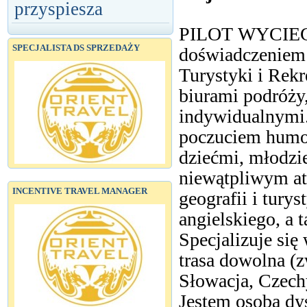
przyspiesza
PILOT WYCIEC
SPECJALISTA DS SPRZEDAŻY
doświadczeniem 
Turystyki i Rekr
biurami podróży,
indywidualnymi.
poczuciem humo
dziećmi, młodzi
niewątpliwym at
INCENTIVE TRAVEL MANAGER
geografii i tury
angielskiego, a 
Specjalizuje się
trasa dowolna (z
Słowacja, Czechy
Jestem osobą dys