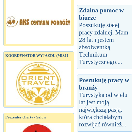
Zdalna pomoc w
biurze
Poszukuję stałej
pracy zdalnej. Mam
28 lat i jestem
absolwentką
Technikum
KOORDYNATOR WYJAZDU (MISJI
Turystycznego....
Poszukuję pracy w
branży
Turystyka od wielu
lat jest moją
największą pasją,
którą chciałabym
Prezenter Oferty - Salon
rozwijać również...