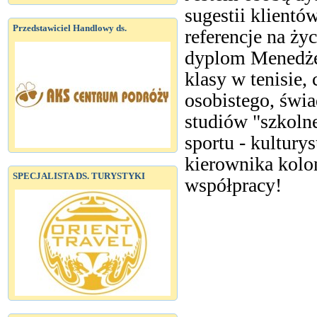
sugestii klientó
Przedstawiciel Handlowy ds.
referencje na ż
dyplom Menedżer
klasy w tenisie, 
osobistego, św
studiów "szkoln
sportu - kultury
kierownika kolo
SPECJALISTA DS. TURYSTYKI
współpracy!