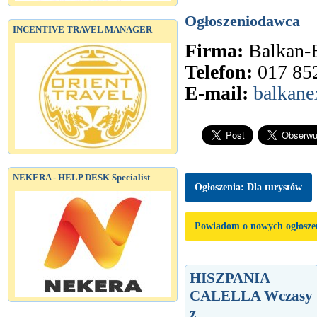
Ogłoszeniodawca
INCENTIVE TRAVEL MANAGER
Firma:
Balkan-
Telefon:
017 85
E-mail:
balkane
NEKERA - HELP DESK Specialist
Ogłoszenia: Dla turystów
Powiadom o nowych ogłosze
HISZPANIA
CALELLA Wczasy
z