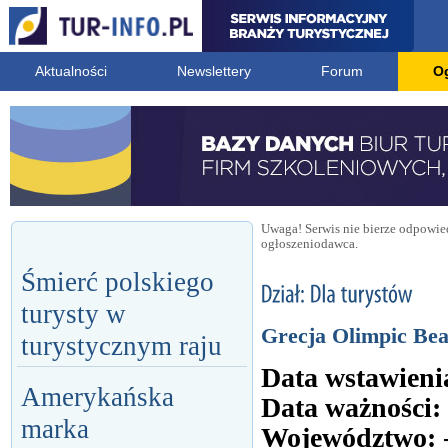
Aktualności
Newslettery
Forum
O
Uwaga! Serwis nie bierze odpowied
ogłoszeniodawca.
Śmierć polskiego
turysty w
Grecja Olimpic Be
turystycznym raju
Data wstawieni
Amerykańska
Data ważności:
marka
Województwo: