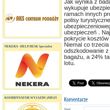
Jak wynika z bad
wykupuje ubezpie
ramach innych pr
polisy turystyczn
ubezpieczenioweg
ubezpieczeń . Naj
pokrycie kosztów
Niemal co trzecia
NEKERA - HELP DESK Specialist
odszkodowanie z t
bagażu, a 24% tak
lotu.
KOORDYNATOR WYJAZDU (MISJI
Treść