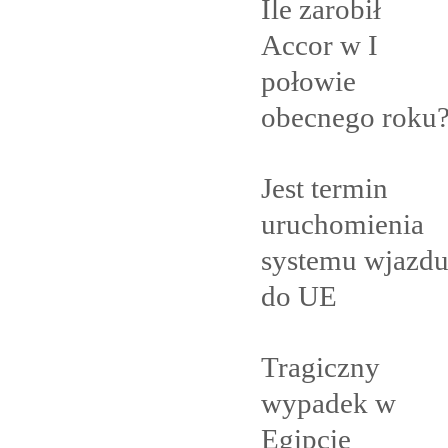
Ile zarobił
Accor w I
połowie
obecnego
roku
Jest termin
uruchomienia
systemu wjazd
do
UE
Tragiczny
wypadek w
Egipcie