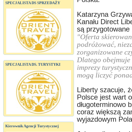
SPECJALISTA DS SPRZEDAŻY
Katarzyna Grzywa
Kanału Direct Lib
są przygotowane 
"Oferta skierowana
podróżować, nieza
zorganizowane czy
Dlatego obejmuje 
SPECJALISTA DS. TURYSTYKI
imprezy turystyczn
mogą liczyć ponad
Liberty szacuje, 
Polsce jest wart 
długoterminowo b
coraz większą za
wyjazdowym Pola
Kierownik Agencji Turystycznej