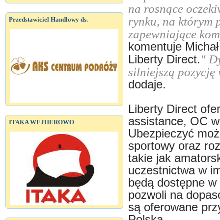
na rosnące oczek
rynku, na którym 
Przedstawiciel Handlowy ds.
zapewniające kom
komentuje Michał
" D
Liberty Direct.
silniejszą pozycj
dodaje.
Liberty Direct of
assistance, OC 
ITAKA WEJHEROWO
Ubezpieczyć możn
sportowy oraz ro
takie jak amators
uczestnictwa w im
będą dostępne w 
pozwoli na dopas
są oferowane prz
Polska.