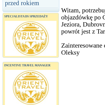
przed rokiem
Witam, potrzebu
objazdówkę po C
SPECJALISTA DS SPRZEDAŻY
Jeziora, Dubrovn
powrót jest z Ta
Zainteresowane 
Oleksy
INCENTIVE TRAVEL MANAGER