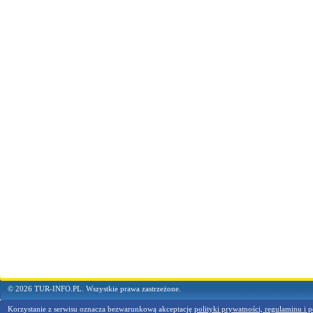
© 2026 TUR-INFO.PL. Wszystkie prawa zastrzeżone.
Korzystanie z serwisu oznacza bezwarunkową akceptację
polityki prywatności, regulaminu i p