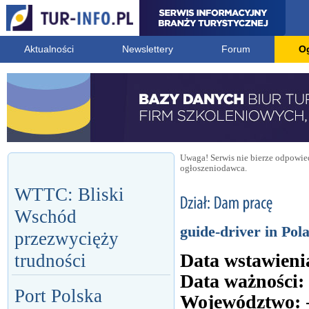
Aktualności
Newslettery
Forum
O
Uwaga! Serwis nie bierze odpowied
ogłoszeniodawca.
WTTC: Bliski
Wschód
guide-driver in Pol
przezwycięży
Data wstawieni
trudności
Data ważności:
Port Polska
Województwo: