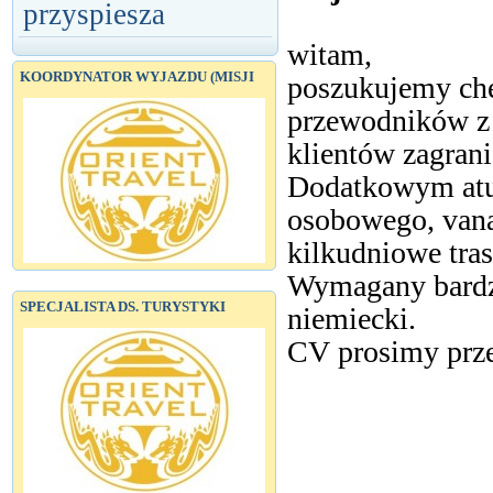
przyspiesza
witam,
KOORDYNATOR WYJAZDU (MISJI
poszukujemy chę
przewodników z
klientów zagran
Dodatkowym atut
osobowego, van
kilkudniowe tras
Wymagany bardzo
SPECJALISTA DS. TURYSTYKI
niemiecki.
CV prosimy prze