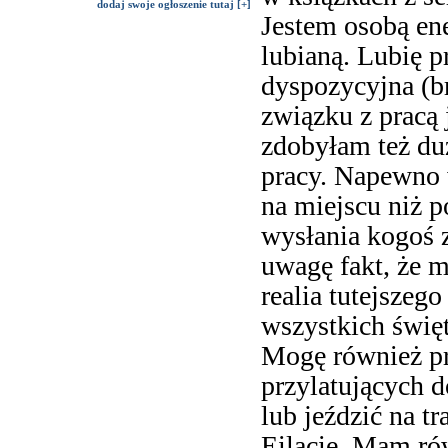
dodaj swoje ogłoszenie tutaj [+]
Jestem osobą ene
lubianą. Lubię p
dyspozycyjna (br
związku z pracą j
zdobyłam też du
pracy. Napewno 
na miejscu niż p
wysłania kogoś z
uwagę fakt, że m
realia tutejszeg
wszystkich święt
Mogę również pr
przylatujących d
lub jeździć na tr
Eilacie. Mam ró