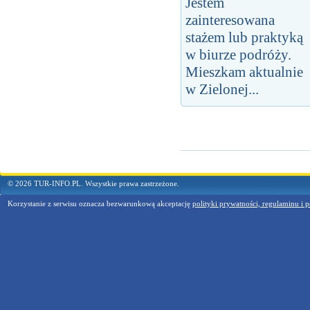
Jestem
zainteresowana
stażem lub praktyką
w biurze podróży.
Mieszkam aktualnie
w Zielonej...
© 2026 TUR-INFO.PL. Wszystkie prawa zastrzeżone.
Korzystanie z serwisu oznacza bezwarunkową akceptację
polityki prywatności, regulaminu i p