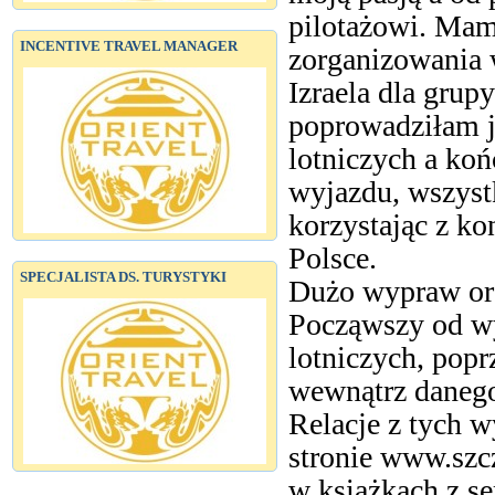
pilotażowi. Mam
INCENTIVE TRAVEL MANAGER
zorganizowania
Izraela dla grup
poprowadziłam j
lotniczych a koń
wyjazdu, wszys
korzystając z ko
Polsce.
SPECJALISTA DS. TURYSTYKI
Dużo wypraw orga
Począwszy od wy
lotniczych, popr
wewnątrz danego
Relacje z tych 
stronie www.szcz
w książkach z ser