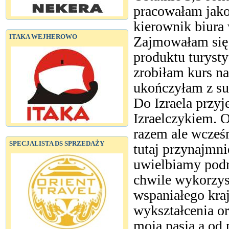
pracowałam jako 
kierownik biura
ITAKA WEJHEROWO
Zajmowałam się 
produktu turysty
zrobiłam kurs na
ukończyłam z su
Do Izraela przyj
Izraelczykiem. 
razem ale wcześn
SPECJALISTA DS SPRZEDAŻY
tutaj przynajmni
uwielbiamy podr
chwile wykorzys
wspaniałego kra
wykształcenia or
moją pasją a od