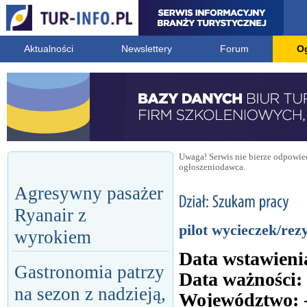
Aktualności
Newslettery
Forum
O
Uwaga! Serwis nie bierze odpowied
ogłoszeniodawca.
Agresywny pasażer
Ryanair z
pilot wycieczek/rez
wyrokiem
Data wstawieni
Gastronomia patrzy
Data ważności:
na sezon z nadzieją,
Województwo: