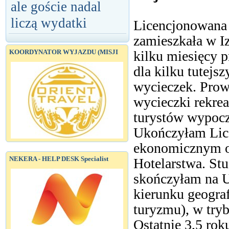
ale goście nadal
liczą wydatki
Licencjonowana 
zamieszkała w I
kilku miesięcy p
KOORDYNATOR WYJAZDU (MISJI
dla kilku tutejsz
wycieczek. Prow
wycieczki rekrea
turystów wypocz
Ukończyłam Lic
ekonomicznym or
NEKERA - HELP DESK Specialist
Hotelarstwa. Stu
skończyłam na 
kierunku geogra
turyzmu), w try
Ostatnie 3,5 rok