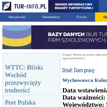
Aktualności
Newslettery
Forum
O
Uwaga! Serwis nie bierze odpowied
ogłoszeniodawca.
WTTC: Bliski
Wschód
Wychowawca Kolonij
przezwycięży
Data wstawieni
trudności
Data ważności:
Port Polska
Województwo: