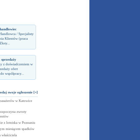
handlowiec
andlowca / Specjalisty
nia Klientów (praca
łoty...
. sprzedaży
y z doświadczeniem w
zedaży ofert
do współpracy...
odaj swoje ogłoszenie [+]
 pasażerów w Katowice
rozpoczyna zwroty
ientów
e z lotniska w Poznaniu
jnym miesiącem spadków
 właściciela