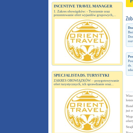
P
INCENTIVE TRAVEL MANAGER
1. Zakres obowiązków: - Tworzenie oraz
prezentowanie ofert wyjazdów grupowych,...
Dor
Bud
Dor
roz
Pos
Pos
ds.
zda
SPECJALISTA DS. TURYSTYKI
ZAKRES OBOWIĄZKÓW: - przygotowywanie
ofert turystycznych, ich sprawdzanie oraz...
Wizz
lotni
Hote
już o
Wygo
ofer
Straj
Nowe