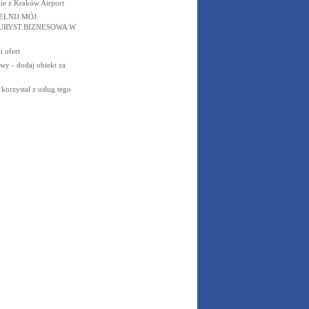
ie z Kraków Airport
EŁNIJ MÓJ
URYST.BIZNESOWA W
 ofert
wy - dodaj obiekt za
orzystal z uslug tego