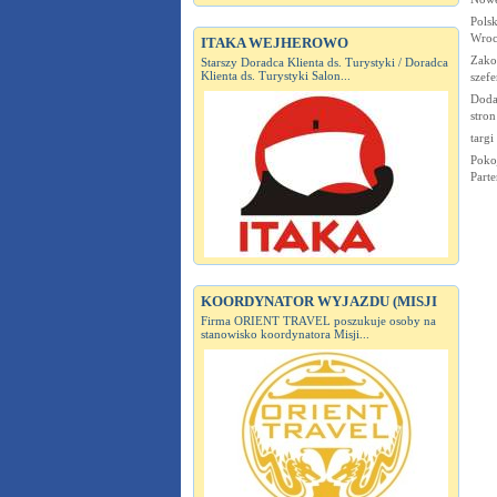
Polsk
Wroc
ITAKA WEJHEROWO
Zako
Starszy Doradca Klienta ds. Turystyki / Doradca
Klienta ds. Turystyki Salon...
szef
Dodaj
stron
targi
Poko
Part
KOORDYNATOR WYJAZDU (MISJI
Firma ORIENT TRAVEL poszukuje osoby na
stanowisko koordynatora Misji...