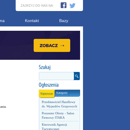
ZAJRZYJ DO NAS NA:
ma
Kontakt
Bazy
Kategorie
Najnowsze
Przedstawiciel Handlowy
ds. Wyjazdów Grupowych
ania.
Prezenter Oferty - Salon
Firmowy ITAKA
Kierownik Agencji
Turystycznej