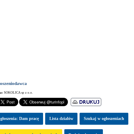
oszeniodawca
ma:
SOKOLICA sp z o.o.
głoszenia: Dam pracę
Lista dzialów
Szukaj w ogłoszeniach