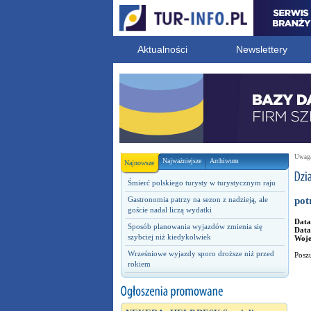
Aktualności
Newslettery
Uwaga!
Najważniejsze
Archiwum
Najnowsze
Śmierć polskiego turysty w turystycznym raju
Gastronomia patrzy na sezon z nadzieją, ale
pot
goście nadal liczą wydatki
Data
Sposób planowania wyjazdów zmienia się
Data
szybciej niż kiedykolwiek
Woj
Wrześniowe wyjazdy sporo droższe niż przed
Posz
rokiem