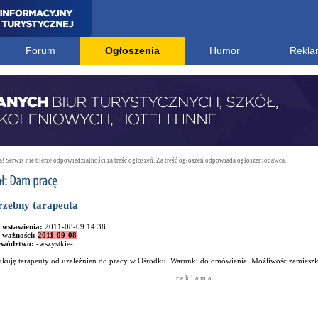
Forum
Ogłoszenia
Humor
Rekla
 Serwis nie bierze odpowiedzialności za treść ogłoszeń. Za treść ogłoszeń odpowiada ogłoszeniodawca.
rzebny tarapeuta
 wstawienia:
2011-08-09 14:38
 ważności:
2011-09-08
ewództwo:
-wszystkie-
ukuję terapeuty od uzależnień do pracy w Ośrodku. Warunki do omówienia. Możliwość zamieszk
r e k l a m a