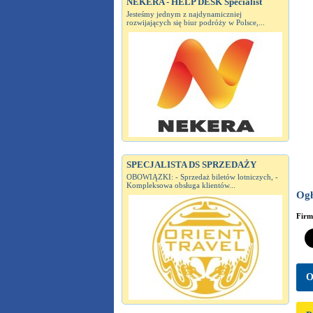
NEKERA - HELP DESK Specialist
Jesteśmy jednym z najdynamiczniej
rozwijających się biur podróży w Polsce,...
SPECJALISTA DS SPRZEDAŻY
OBOWIĄZKI: - Sprzedaż biletów lotniczych, -
Kompleksowa obsługa klientów...
Ogł
Fir
O