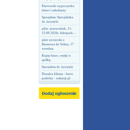
Kierownik wypoczynku
dzieci i młodzieży
Specjalista /Specjalistka
ds. turystyki
pilot- przewodnik, 11-
13.09.2026r. Adrspach-...
pilot wycieczki z
Rzeszowa do Soliny, 17
września
Kupię biuro, wejdę w
spółkę.
Specjalista ds. turystyki
Doradca klienta - biuro
podróży - wakacje.pl