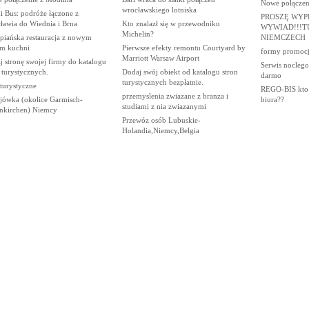
Nowe połączen
wrocławskiego lotniska
i Bus: podróże łączone z
PROSZĘ WYP
ławia do Wiednia i Brna
Kto znalazł się w przewodniku
WYWIAD!!!T
Michelin?
piańska restauracja z nowym
NIEMCZECH
em kuchni
Pierwsze efekty remontu Courtyard by
formy promocji
Marriott Warsaw Airport
 stronę swojej firmy do katalogu
Serwis noclego
 turystycznych.
Dodaj swój obiekt od katalogu stron
darmo
turystycznych bezpłatnie.
 turystyczne
REGO-BIS kto k
przemyslenia zwiazane z branza i
jówka (okolice Garmisch-
biura??
studiami z nia zwiazanymi
enkirchen) Niemcy
Przewóz osób Lubuskie-
Holandia,Niemcy,Belgia