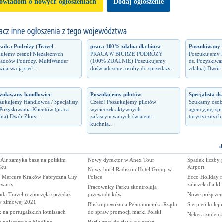
owiadom o nowych ogłoszeniach
Dodaj ogłoszenie
adca Podróży (Travel
praca 100% zdalna dla biura
Poszukiwany 
ujemy zespół Niezależnych
PRACA W BIURZE PODRÓŻY
Poszukujemy H
adców Podróży. MultiWander
(100% ZDALNIE) Poszukujemy
ds. Pozyskiwa
wija swoją sieć...
doświadczonej osoby do sprzedaży...
zdalna) Dwór Z
zukiwany handlowiec
Poszukujemy pilotów
Specjalista ds
zukujemy Handlowca / Specjalisty
Cześć! Poszukujemy pilotów
Szukamy osob
 Pozyskiwania Klientów (praca
wycieczek aktywnych
agencyjnej spr
lna) Dwór Złoty...
zafascynowanych światem i
turystycznych 
kuchnią...
d
 Air zamyka bazę na polskim
Nowy dyrektor w Anex Tour
Spadek liczby
sku
Airport
Nowy hotel Radisson Hotel Group w
l Mercure Kraków Fabryczna City
Polsce
Ecco Holiday 
twarty
zaliczek dla kl
Pracownicy Parku skontrolują
da Travel rozpoczęła sprzedaż
przewodników
Nowe połączeni
ty zimowej 2021
Blisko powołania Pełnomocnika Rządu
Sierpień kole
k na portugalskich lotniskach
do spraw promocji marki Polski
Nekera zmienia
 połączenie z Modlina
Bari wraca do siatki połączeń