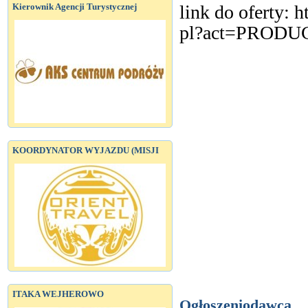
Kierownik Agencji Turystycznej
link do oferty: h
pl?act=PRODU
KOORDYNATOR WYJAZDU (MISJI
ITAKA WEJHEROWO
Ogłoszeniodawca