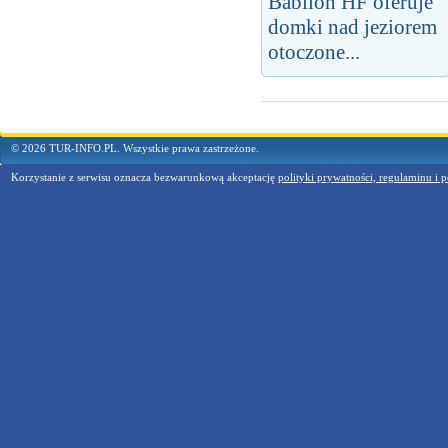
Babilon HF oferuje
domki nad jeziorem
otoczone...
© 2026 TUR-INFO.PL. Wszystkie prawa zastrzeżone.
Korzystanie z serwisu oznacza bezwarunkową akceptację
polityki prywatności, regulaminu i p