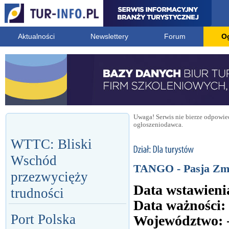
Aktualności
Newslettery
Forum
O
Uwaga! Serwis nie bierze odpowied
ogłoszeniodawca.
WTTC: Bliski
Wschód
TANGO - Pasja Zm
przezwycięży
Data wstawieni
trudności
Data ważności:
Port Polska
Województwo: