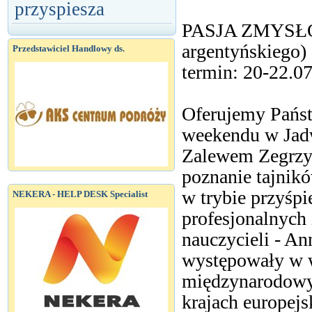
przyspiesza
PASJA ZMYSŁÓW
argentyńskiego)
Przedstawiciel Handlowy ds.
termin: 20-22.0
Oferujemy Państ
weekendu w Jadw
Zalewem Zegrzyń
poznanie tajnik
w trybie przyś
NEKERA - HELP DESK Specialist
profesjonalnych 
nauczycieli - An
występowały w w
międzynarodowy
krajach europejs