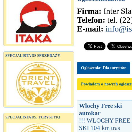
Firma:
Inter Sl
Telefon:
tel. (2
E-mail:
info@is
SPECJALISTA DS SPRZEDAŻY
Ogłoszenia: Dla turystów
Powiadom o nowych ogłosze
Wlochy Free ski
autokar
SPECJALISTA DS. TURYSTYKI
!!! WŁOCHY FREE
SKI 104 km tras