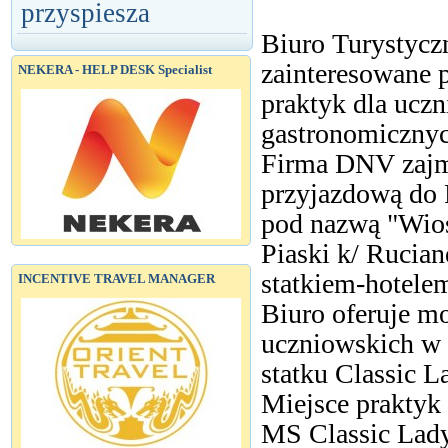
przyspiesza
Biuro Turystycz
zainteresowane 
NEKERA - HELP DESK Specialist
praktyk dla uczn
gastronomicznyc
Firma DNV zajmu
przyjazdową do 
pod nazwą "Wio
Piaski k/ Rucia
statkiem-hotele
INCENTIVE TRAVEL MANAGER
Biuro oferuje m
uczniowskich w
statku Classic L
Miejsce praktyk
MS Classic Lad