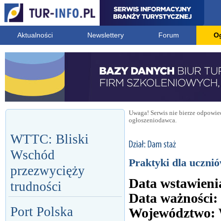
Aktualności
Newslettery
Forum
O
Uwaga! Serwis nie bierze odpowied
ogłoszeniodawca.
WTTC: Bliski
Wschód
Praktyki dla uczn
przezwycięży
Data wstawieni
trudności
Data ważności:
Port Polska
Województwo: