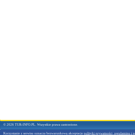
© 2026 TUR-INFO.PL. Wszystkie prawa zastrzeżone.
Korzystanie z serwisu oznacza bezwarunkową akceptację
polityki prywatności, regulaminu i p