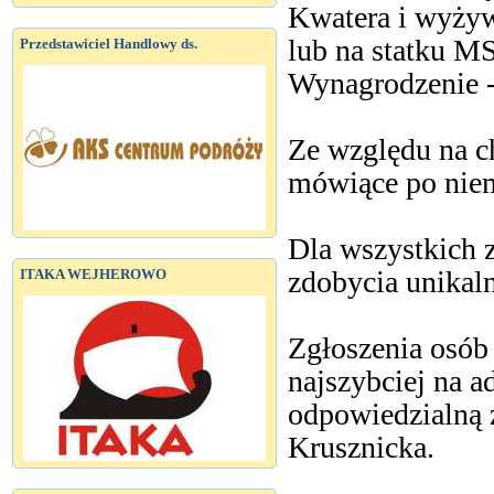
Kwatera i wyżyw
lub na statku M
Przedstawiciel Handlowy ds.
Wynagrodzenie 
Ze względu na c
mówiące po niemi
Dla wszystkich 
zdobycia unikaln
ITAKA WEJHEROWO
Zgłoszenia osób
najszybciej na a
odpowiedzialną z
Krusznicka.