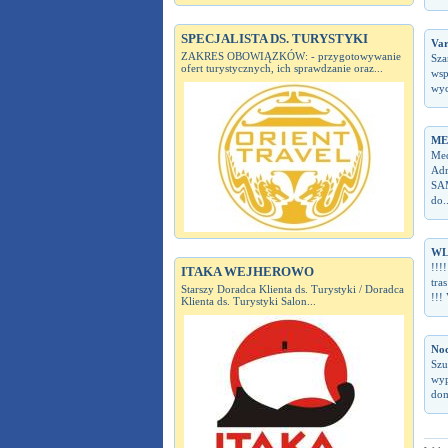
SPECJALISTA DS. TURYSTYKI
Var
ZAKRES OBOWIĄZKÓW: - przygotowywanie
Sza
ofert turystycznych, ich sprawdzanie oraz...
wsp
wyc
ME
Med
Adr
SAM
do..
WL
!!!
ITAKA WEJHEROWO
tra
Starszy Doradca Klienta ds. Turystyki / Doradca
!!!
Klienta ds. Turystyki Salon...
Noc
Szu
wyp
dom