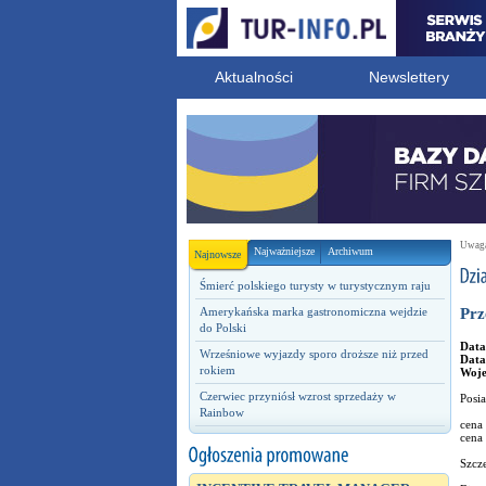
Aktualności
Newslettery
Uwaga!
Najważniejsze
Archiwum
Najnowsze
Śmierć polskiego turysty w turystycznym raju
Amerykańska marka gastronomiczna wejdzie
Prz
do Polski
Data
Wrześniowe wyjazdy sporo droższe niż przed
Data
rokiem
Woj
Czerwiec przyniósł wzrost sprzedaży w
Posi
Rainbow
cena 
cena 
Szcze