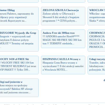
iustur Elbląg
ZIELONA SZKOŁA Chorwacja
WROCLAW Noc
nowni Państwo, zapraszamy do
Zielone szkoły w CHorwacji i
WRoclaw -zap
ółpracy przy organizacji
Słowenii 6 dni atrakcji z bogatym
zorganizowane
ieczek &quot;szyte na...
programem ! * CENA pobytu...
Slaska * ofer
DZUGORIE Wyjazdy dla Grup
Andora Free ski 300km tras
CHORWACJA
zugorie + wypoczynek nad
!!! ANDORA samolot Hotel4****
CHORWACJA 
iatykiem 8 dniowe pobyty
MAGIC SKI HB FREE SKI 300 km
PIGUŁCE 5 lub 
OLOT * Terminy od sierpnia
tras !! TERMINY niedziela...
OKAZJA !! O
.
PROMOCJA...
OCHY 3430 zł FREE Ski
HISZPANIA CALELLA Wczasy z
Usługi turyst
!! WŁOCHY FREE SKI 104 km
Hiszpania Costa Brava wczasy z
Transfer, zak
s TRYDENT REZERWUJ już teraz
wycieczkami !! 8 dni atrakcji samolot
fakultatywne.
 VIP PAKIET !! Tylko 500...
z Wroclawia HOTEL...
polonyjnie. Kra
d
legi nad jeziorem w
kasz miejsca na spokojny
oczynek? Babilon HF oferuje
ki nad jeziorem otoczone...