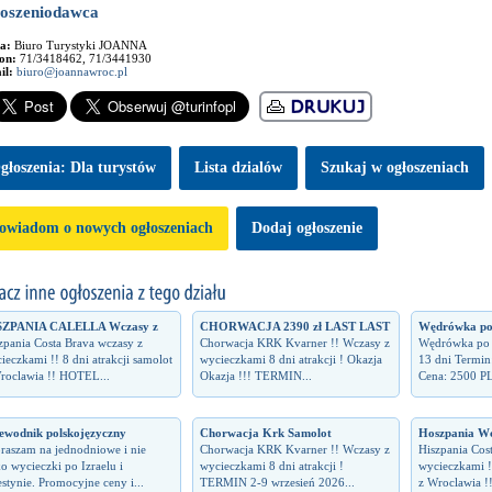
oszeniodawca
ma:
Biuro Turystyki JOANNA
fon:
71/3418462, 71/3441930
il:
biuro@joannawroc.pl
głoszenia: Dla turystów
Lista dzialów
Szukaj w ogłoszeniach
owiadom o nowych ogłoszeniach
Dodaj ogłoszenie
SZPANIA CALELLA Wczasy z
CHORWACJA 2390 zł LAST LAST
Wędrówka po l
zpania Costa Brava wczasy z
Chorwacja KRK Kvarner !! Wczasy z
Wędrówka po li
ieczkami !! 8 dni atrakcji samolot
wycieczkami 8 dni atrakcji ! Okazja
13 dni Termin
roclawia !! HOTEL...
Okazja !!! TERMIN...
Cena: 2500 PL
ewodnik polskojęzyczny
Chorwacja Krk Samolot
Hoszpania Wc
raszam na jednodniowe i nie
Chorwacja KRK Kvarner !! Wczasy z
Hiszpania Cos
ko wycieczki po Izraelu i
wycieczkami 8 dni atrakcji !
wycieczkami !!
estynie. Promocyjne ceny i...
TERMIN 2-9 wrzesień 2026...
z Wroclawia !