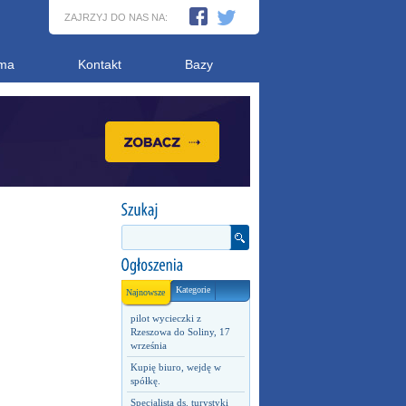
ZAJRZYJ DO NAS NA:
ma
Kontakt
Bazy
Kategorie
Najnowsze
pilot wycieczki z
Rzeszowa do Soliny, 17
września
Kupię biuro, wejdę w
spółkę.
Specjalista ds. turystyki