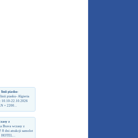
inii piasku-
nii piasku- Algieria
: 10.10-22.10.2026
N + 2200...
zasy z
ta Brava wczasy z
 8 dni atrakcji samolot
! HOTEL...