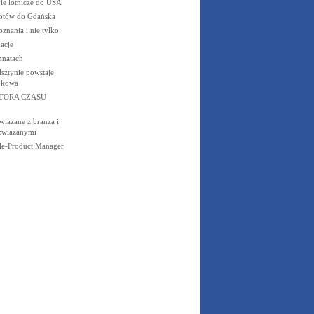
ie lotnicze do USA
otów do Gdańska
znania i nie tylko
acje
mnatach
sztynie powstaje
okowa
TORA CZASU
wiazane z branza i
 zwiazanymi
-Product Manager