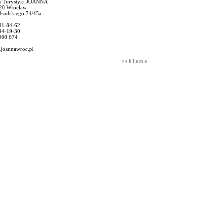
o Turystyki JOANNA
20 Wrocław
iłsudskiego 74/45a
41-84-62
44-19-30
000 674
joannawroc.pl
r e k l a m a