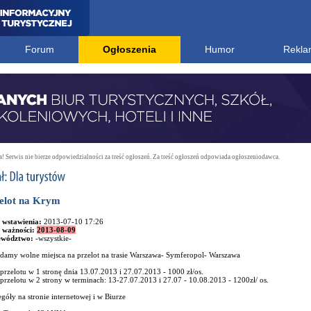
Forum
Ogłoszenia
Humor
Rekla
 Serwis nie bierze odpowiedzialności za treść ogłoszeń. Za treść ogłoszeń odpowiada ogłoszeniodawca.
elot na Krym
 wstawienia:
2013-07-10 17:26
 ważności:
2013-08-09
ewództwo:
-wszystkie-
adamy wolne miejsca na przelot na trasie Warszawa- Symferopol- Warszawa
przelotu w 1 stronę dnia 13.07.2013 i 27.07.2013 - 1000 zł/os.
przelotu w 2 strony w terminach: 13-27.07.2013 i 27.07 - 10.08.2013 - 1200zł/ os.
góły na stronie internetowej i w Biurze