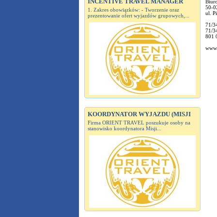
INCENTIVE TRAVEL MANAGER
Biur
50-0
1. Zakres obowiązków: - Tworzenie oraz
ul. P
prezentowanie ofert wyjazdów grupowych,...
71/3
71/3
801 
www.
KOORDYNATOR WYJAZDU (MISJI
Firma ORIENT TRAVEL poszukuje osoby na
stanowisko koordynatora Misji...