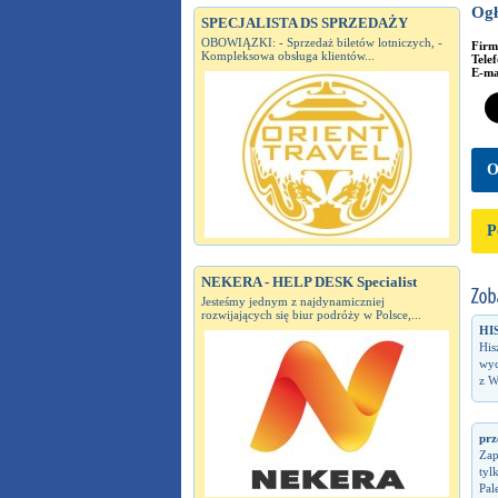
Ogł
SPECJALISTA DS SPRZEDAŻY
OBOWIĄZKI: - Sprzedaż biletów lotniczych, -
Fir
Kompleksowa obsługa klientów...
Tele
E-ma
O
P
NEKERA - HELP DESK Specialist
Jesteśmy jednym z najdynamiczniej
rozwijających się biur podróży w Polsce,...
HI
His
wyc
z W
prz
Zap
tyl
Pal