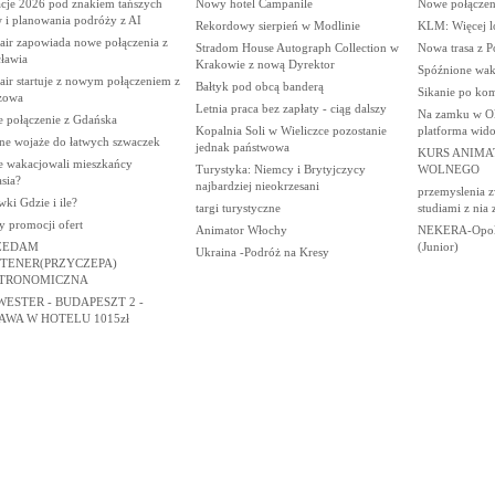
cje 2026 pod znakiem tańszych
Nowy hotel Campanile
Nowe połączen
w i planowania podróży z AI
Rekordowy sierpień w Modlinie
KLM: Więcej l
air zapowiada nowe połączenia z
Stradom House Autograph Collection w
Nowa trasa z Po
ławia
Krakowie z nową Dyrektor
Spóźnione wak
air startuje z nowym połączeniem z
Bałtyk pod obcą banderą
Sikanie po ko
zowa
Letnia praca bez zapłaty - ciąg dalszy
Na zamku w Ol
 połączenie z Gdańska
Kopalnia Soli w Wieliczce pozostanie
platforma wid
ne wojaże do łatwych szwaczek
jednak państwowa
KURS ANIMA
e wakacjowali mieszkańcy
Turystyka: Niemcy i Brytyjczycy
WOLNEGO
sia?
najbardziej nieokrzesani
przemyslenia z
ki Gdzie i ile?
targi turystyczne
studiami z nia
y promocji ofert
Animator Włochy
NEKERA-Opole
ZEDAM
(Junior)
Ukraina -Podróż na Kresy
TENER(PRZYCZEPA)
TRONOMICZNA
WESTER - BUDAPESZT 2 -
AWA W HOTELU 1015zł