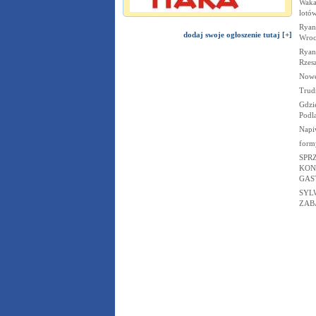
Waka
lotó
Ryan
dodaj swoje ogłoszenie tutaj [+]
Wroc
Ryan
Rzes
Nowe
Trud
Gdzi
Podla
Napiw
form
SPR
KON
GAS
SYL
ZAB