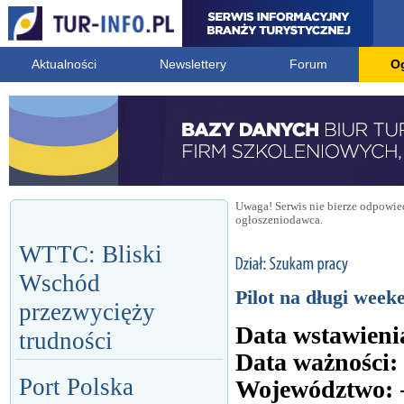
Aktualności
Newslettery
Forum
O
Uwaga! Serwis nie bierze odpowied
ogłoszeniodawca.
WTTC: Bliski
Wschód
Pilot na długi week
przezwycięży
Data wstawieni
trudności
Data ważności:
Port Polska
Województwo: