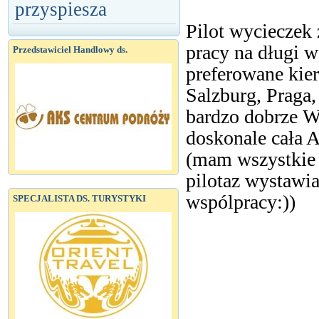
przyspiesza
Pilot wycieczek
pracy na długi 
Przedstawiciel Handlowy ds.
preferowane kie
Salzburg, Praga
bardzo dobrze W
doskonale cała 
(mam wszystkie c
pilotaz wystawi
wspólpracy:))
SPECJALISTA DS. TURYSTYKI