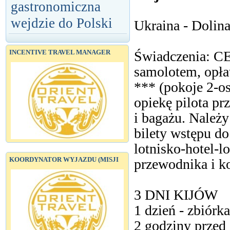
gastronomiczna
wejdzie do Polski
Ukraina - Dolin
Świadczenia: 
INCENTIVE TRAVEL MANAGER
samolotem, opłat
*** (pokoje 2-os
opiekę pilota p
i bagażu. Należy
bilety wstępu do
lotnisko-hotel-l
KOORDYNATOR WYJAZDU (MISJI
przewodnika i k
3 DNI KIJÓW
1 dzień - zbiórk
2 godziny przed 