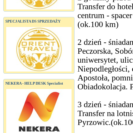
Transfer do hote
centrum - spacer
SPECJALISTA DS SPRZEDAŻY
(ok.100 km)
2 dzień - śniad
Peczorska, Sobór
uniwersytet, uli
Niepodległości, 
Apostoła, pomni
NEKERA - HELP DESK Specialist
Obiadokolacja. 
3 dzień - śniada
Transfer na lotn
Pyrzowic.(ok.1