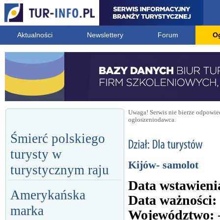
Aktualności
Newslettery
Forum
O
Uwaga! Serwis nie bierze odpowied
ogłoszeniodawca.
Śmierć polskiego
turysty w
Kijów- samolot
turystycznym raju
Data wstawieni
Amerykańska
Data ważności:
marka
Województwo: