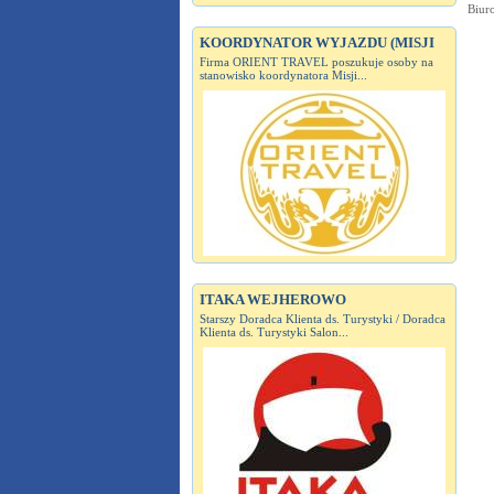
Biuro
KOORDYNATOR WYJAZDU (MISJI
Firma ORIENT TRAVEL poszukuje osoby na
stanowisko koordynatora Misji...
ITAKA WEJHEROWO
Starszy Doradca Klienta ds. Turystyki / Doradca
Klienta ds. Turystyki Salon...