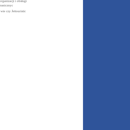
organizacji i obsługi
ranicznyc
wie czy Jettouristic