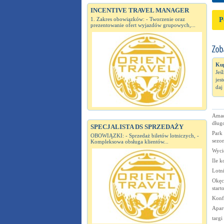
INCENTIVE TRAVEL MANAGER
1. Zakres obowiązków: - Tworzenie oraz
P
prezentowanie ofert wyjazdów grupowych,...
Kup
Jeś
jes
daj
Amad
dług
SPECJALISTA DS SPRZEDAŻY
Park 
OBOWIĄZKI: - Sprzedaż biletów lotniczych, -
sezo
Kompleksowa obsługa klientów...
Wyci
Ile k
Lotni
Okęci
start
Konf
Apar
targi