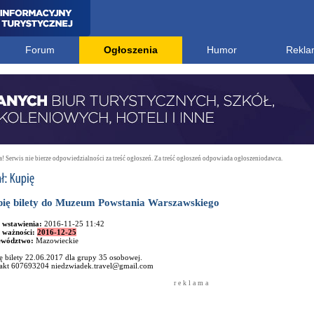
Forum
Ogłoszenia
Humor
Rekla
 Serwis nie bierze odpowiedzialności za treść ogłoszeń. Za treść ogłoszeń odpowiada ogłoszeniodawca.
ię bilety do Muzeum Powstania Warszawskiego
 wstawienia:
2016-11-25 11:42
 ważności:
2016-12-25
ewództwo:
Mazowieckie
ę bilety 22.06.2017 dla grupy 35 osobowej.
akt 607693204 niedzwiadek.travel@gmail.com
r e k l a m a