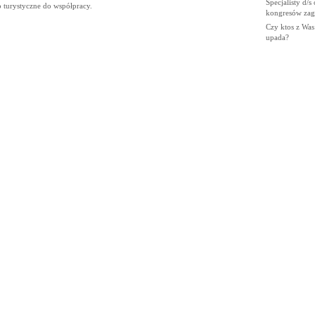
Specjalisty d/s 
 turystyczne do współpracy.
kongresów zag
Czy ktos z Was 
upada?