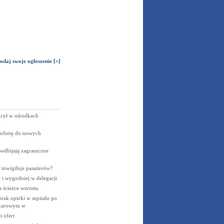
odaj swoje ogłoszenie [+]
krył w ośrodkach
 ofertę do nowych
odbijają zagraniczne
s inwigiluje pasażerów?
j i wygodniej w delegacji
 ścieżce wzrostu
ak opieki w szpitalu po
karowym w
 ofert