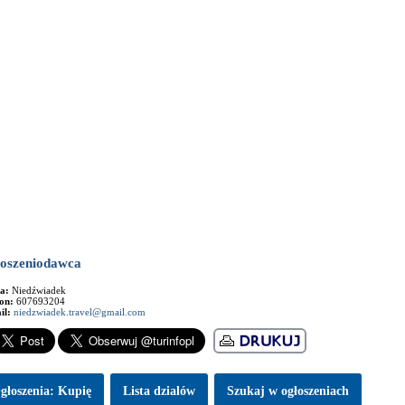
oszeniodawca
ma:
Niedźwiadek
fon:
607693204
il:
niedzwiadek.travel@gmail.com
głoszenia: Kupię
Lista dzialów
Szukaj w ogłoszeniach