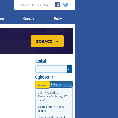
ZAJRZYJ DO NAS NA:
ma
Kontakt
Bazy
Kategorie
Najnowsze
pilot wycieczki z
Rzeszowa do Soliny, 17
września
Kupię biuro, wejdę w
spółkę.
Specjalista ds. turystyki