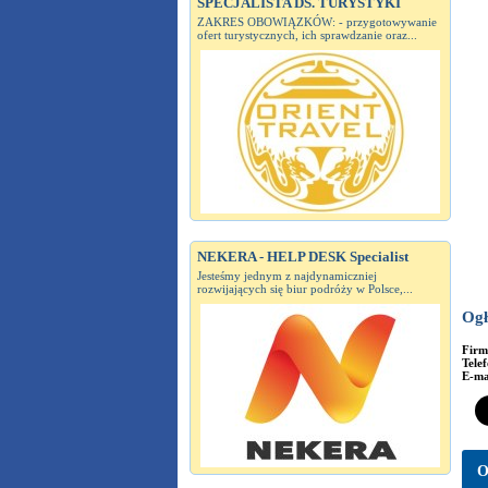
SPECJALISTA DS. TURYSTYKI
ZAKRES OBOWIĄZKÓW: - przygotowywanie
ofert turystycznych, ich sprawdzanie oraz...
NEKERA - HELP DESK Specialist
Jesteśmy jednym z najdynamiczniej
rozwijających się biur podróży w Polsce,...
Ogł
Fir
Tele
E-ma
O