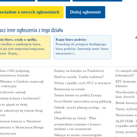
owiadom o nowych ogłoszeniach
Dodaj ogłoszenie
d
ię biuro, wejdę w spółkę.
Kupię biuro podróży -
li myślisz o zamknięciu biura,
Poszukuję do przejęcia działającego
teś już tym zmęczony/zmęczona,
biura podróży. Interesuje mnie: biuro
 znać. Kupię,...
stacjonarne z...
eus i IAG podpisują
Zmiany na lotnisku we Frankfurcie
Co sanepid od
oterminowy kontrakt
kolonijnych?
Hotel za wysoki. Trzeba rozbierać?
Miniatur w Gierłoży rozpoczął
KFC dostosuje
Wzloty i upadki, czyli 2012 w turystyce
n wakacyjny
klientów
Restauracja na wesoło
eczkowiec zatonął
Wrocławianie p
Tanimi liniami na podbój Europy
kasy chorych
osztuje kolacja z kucharzem?
Focus Hotels wprowadza nową aplikację
British Airway
czy gigant ze stratą
Gdańsk: turyści planują noclegi... na
Taniej, szybcie
e: zakończył się remont drogi
plaży
owej
Neckermann na
Objazdówka po Grecji - PIlne
erencja lotnicza w Warszawie
ALFA STAR - br
przemyslenia zwiazane z branza i
wypadku auto
tamenty w Słonecznym Brzegu
studiami z nia zwiazanymi
formy promocji
 turystyczne
Wakacje ze swoim czworonogiem