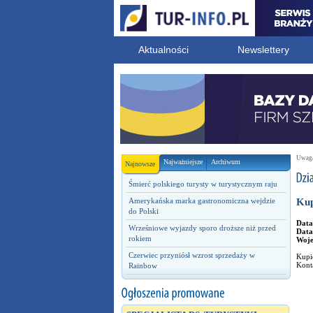
Aktualności
Newslettery
Uwaga!
Najważniejsze
Archiwum
Najnowsze
Śmierć polskiego turysty w turystycznym raju
Amerykańska marka gastronomiczna wejdzie
Kup
do Polski
Data
Wrześniowe wyjazdy sporo droższe niż przed
Data
rokiem
Woj
Czerwiec przyniósł wzrost sprzedaży w
Kupi
Kont
Rainbow