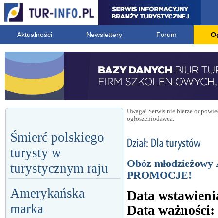
Aktualności
Newslettery
Forum
O
Uwaga! Serwis nie bierze odpowied
ogłoszeniodawca.
Śmierć polskiego
turysty w
Obóz młodzieżowy
turystycznym raju
PROMOCJE!
Amerykańska
Data wstawieni
marka
Data ważności: