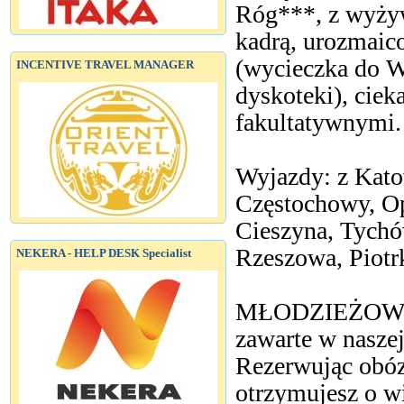
Róg***, z wyżyw
kadrą, urozmai
(wycieczka do W
INCENTIVE TRAVEL MANAGER
dyskoteki), cie
fakultatywnymi.
Wyjazdy: z Kato
Częstochowy, Op
Cieszyna, Tychó
Rzeszowa, Piotr
NEKERA - HELP DESK Specialist
MŁODZIEŻOWE
zawarte w naszej
Rezerwując obó
otrzymujesz o w