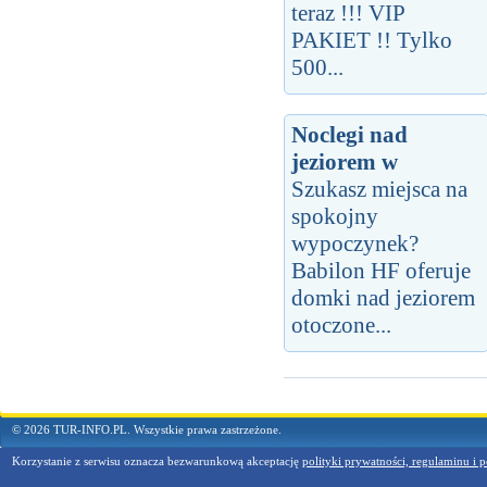
teraz !!! VIP
PAKIET !! Tylko
500...
Noclegi nad
jeziorem w
Szukasz miejsca na
spokojny
wypoczynek?
Babilon HF oferuje
domki nad jeziorem
otoczone...
© 2026 TUR-INFO.PL. Wszystkie prawa zastrzeżone.
Korzystanie z serwisu oznacza bezwarunkową akceptację
polityki prywatności, regulaminu i p