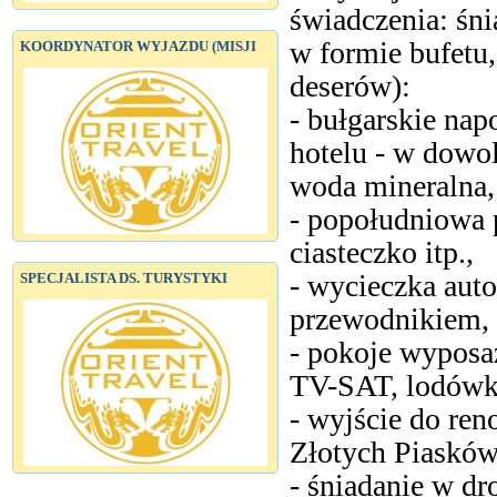
świadczenia: śni
w formie bufetu,
KOORDYNATOR WYJAZDU (MISJI
deserów):
- bułgarskie nap
hotelu - w dowol
woda mineralna,
- popołudniowa 
ciasteczko itp.,
- wycieczka aut
SPECJALISTA DS. TURYSTYKI
przewodnikiem,
- pokoje wyposa
TV-SAT, lodówkę
- wyjście do re
Złotych Piasków
- śniadanie w dr