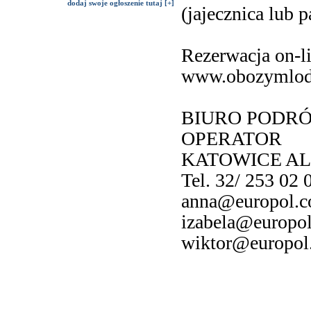
dodaj swoje ogłoszenie tutaj [+]
(jajecznica lub p
Rezerwacja on-l
www.obozymlodz
BIURO PODRÓ
OPERATOR
KATOWICE AL
Tel. 32/ 253 02 
anna@europol.c
izabela@europol
wiktor@europol