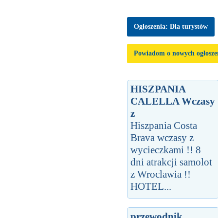
Ogłoszenia: Dla turystów
Powiadom o nowych ogłosze
HISZPANIA
CALELLA Wczasy
z
Hiszpania Costa
Brava wczasy z
wycieczkami !! 8
dni atrakcji samolot
z Wroclawia !!
HOTEL...
przewodnik