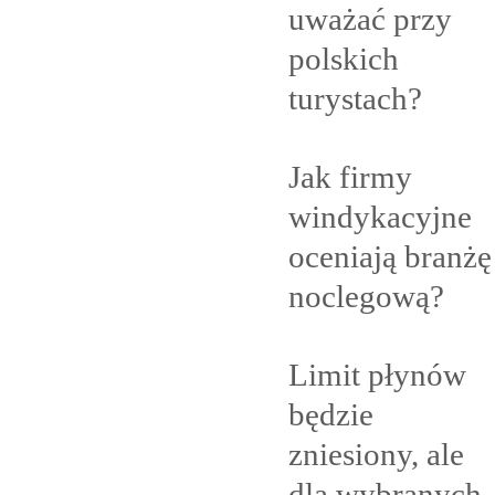
uważać przy
polskich
turystach?
Jak firmy
windykacyjne
oceniają branżę
noclegową?
Limit płynów
będzie
zniesiony, ale
dla
wybranych