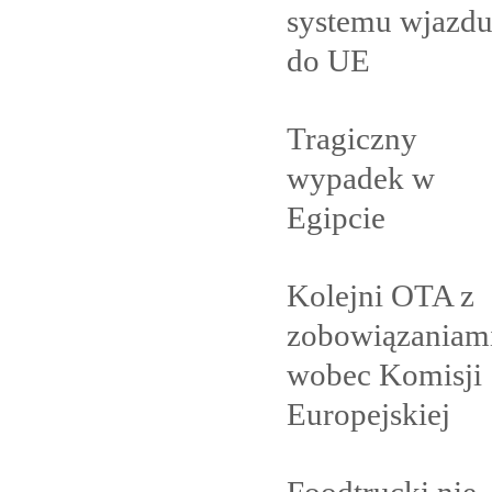
systemu wjazd
do
UE
Tragiczny
wypadek w
Egipcie
Kolejni OTA z
zobowiązaniam
wobec Komisji
Europejskiej
Foodtrucki nie