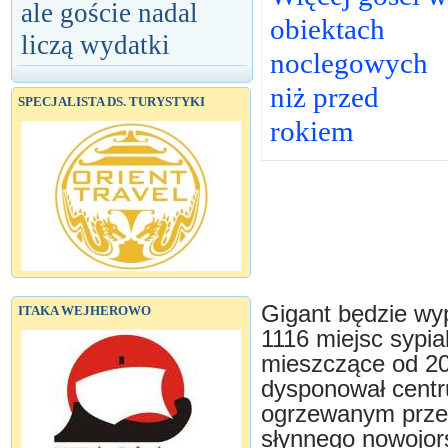
ale goście nadal
obiektach
liczą wydatki
noclegowych
niż przed
SPECJALISTA DS. TURYSTYKI
rokiem
Gigant będzie w
ITAKA WEJHEROWO
1116 miejsc sypia
mieszczące od 20
dysponował cent
ogrzewanym przez c
słynnego nowojor