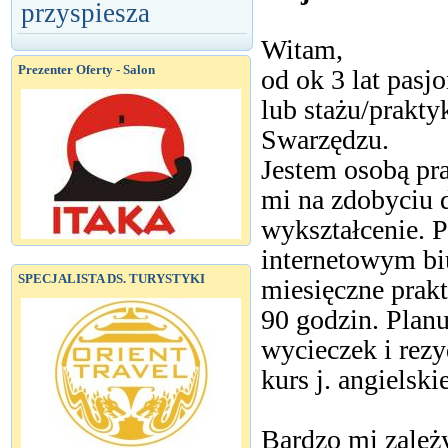
przyspiesza
Witam,
Prezenter Oferty - Salon
od ok 3 lat pasj
lub stażu/prakty
Swarzędzu.
Jestem osobą pra
mi na zdobyciu 
wykształcenie. 
internetowym bi
SPECJALISTA DS. TURYSTYKI
miesięczne prak
90 godzin. Planu
wycieczek i rezy
kurs j. angielski
Bardzo mi zależ