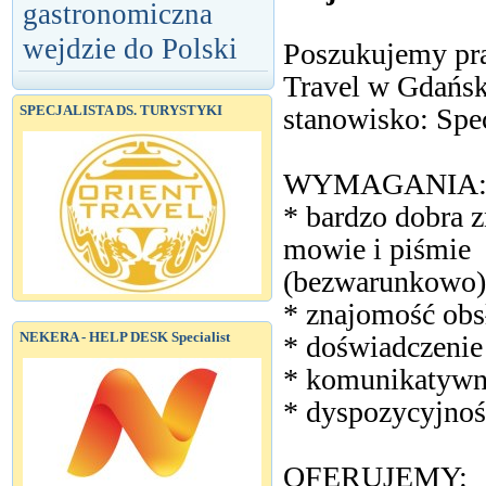
gastronomiczna
wejdzie do Polski
Poszukujemy pr
Travel w Gdańsk
stanowisko: Spec
SPECJALISTA DS. TURYSTYKI
WYMAGANIA
* bardzo dobra 
mowie i piśmie
(bezwarunkowo)
* znajomość obs
NEKERA - HELP DESK Specialist
* doświadczenie
* komunikatywno
* dyspozycyjnoś
OFERUJEMY: