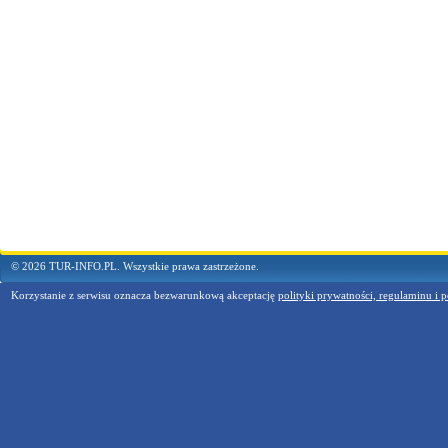
© 2026 TUR-INFO.PL. Wszystkie prawa zastrzeżone.
Korzystanie z serwisu oznacza bezwarunkową akceptację
polityki prywatności, regulaminu i p