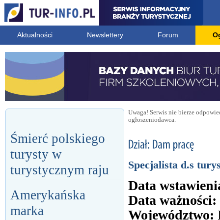
Aktualności
Newslettery
Forum
O
Uwaga! Serwis nie bierze odpowied
ogłoszeniodawca.
Śmierć polskiego
turysty w
Specjalista d.s tury
turystycznym raju
Data wstawieni
Amerykańska
Data ważności:
marka
Województwo: