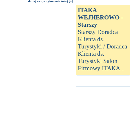
dodaj swoje ogłoszenie tutaj [+]
ITAKA
WEJHEROWO -
Starszy
Starszy Doradca
Klienta ds.
Turystyki / Doradca
Klienta ds.
Turystyki Salon
Firmowy ITAKA...