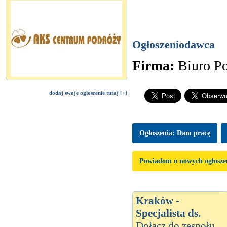
Ogłoszeniodawca
Firma:
Biuro P
dodaj swoje ogłoszenie tutaj [+]
Ogłoszenia: Dam pracę
Powiadom o nowych ogłosze
Kraków -
Specjalista ds.
Dołącz do zespołu