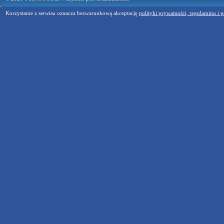
Korzystanie z serwisu oznacza bezwarunkową akceptację
polityki prywatności, regulaminu i p