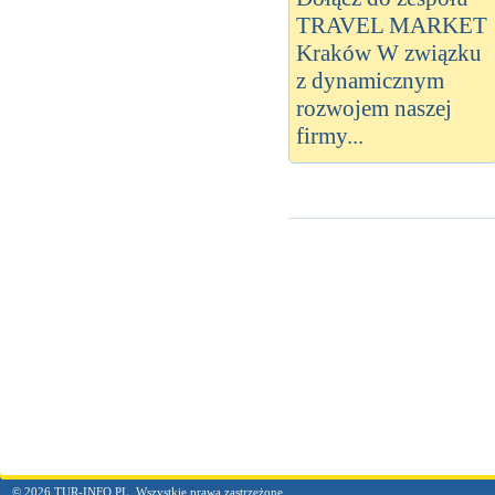
TRAVEL MARKET
Kraków W związku
z dynamicznym
rozwojem naszej
firmy...
© 2026 TUR-INFO.PL. Wszystkie prawa zastrzeżone.