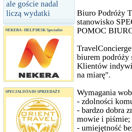
ale goście nadal
Biuro Podróży T
liczą wydatki
stanowisko SP
POMOC BIUR
NEKERA - HELP DESK Specialist
TravelConcierge
biurem podróży 
Klientów indywi
na miarę".
Wymagania wob
SPECJALISTA DS SPRZEDAŻY
- zdolności kom
- bardzo dobra 
mowie i piśmie;
- umiejętność be