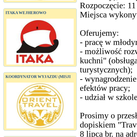
Rozpoczęcie: 11 
Miejsca wykony
ITAKA WEJHEROWO
Oferujemy:
- pracę w młodym
- możliwość rozw
kuchni" (obsługa
turystycznych);
- wynagrodzenie
KOORDYNATOR WYJAZDU (MISJI
efektów pracy;
- udział w szkol
Prosimy o przesł
dopiskiem "Tra
8 lipca br. na adr