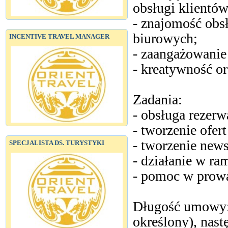
obsługi klientów
- znajomość obs
biurowych;
INCENTIVE TRAVEL MANAGER
- zaangażowani
- kreatywność or
Zadania:
- obsługa rezerw
- tworzenie ofer
- tworzenie news
SPECJALISTA DS. TURYSTYKI
- działanie w r
- pomoc w prowa
Długość umowy: 
określony), nast