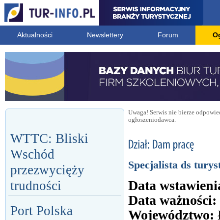
Aktualności
Newslettery
Forum
O
Uwaga! Serwis nie bierze odpowied
ogłoszeniodawca.
WTTC: Bliski
Wschód
Specjalista ds turys
przezwycięży
Data wstawieni
trudności
Data ważności:
Port Polska
Województwo: