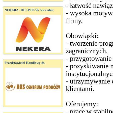
- łatwość nawią
NEKERA - HELP DESK Specialist
- wysoka motywa
firmy.
Obowiązki:
- tworzenie pro
zagranicznych.
- przygotowanie
Przedstawiciel Handlowy ds.
- pozyskiwanie 
instytucjonalnyc
- utrzymywanie 
klientami.
Oferujemy:
- pracę w stabiln