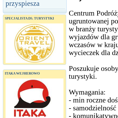
przyspiesza
Centrum Podróży
SPECJALISTA DS. TURYSTYKI
ugruntowanej poz
w branży turysty
wyjazdów dla gr
wczasów w kraju 
wycieczek dla dz
Poszukuje osoby 
ITAKA WEJHEROWO
turystyki.
Wymagania:
- min roczne do
- samodzielność
- komunikatywn