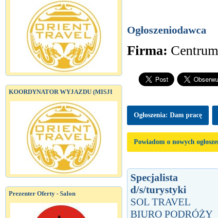
Ogłoszeniodawca
Firma:
Centrum
KOORDYNATOR WYJAZDU (MISJI
Ogłoszenia: Dam pracę
Powiadom o nowych ogłosze
Specjalista
d/s/turystyki
Prezenter Oferty - Salon
SOL TRAVEL
BIURO PODRÓŻY